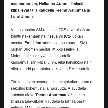
maahantuojan, Helkama-Auton, tiimissä
kilpailevat tällä kaudella Teemu Asunmaa ja
Lauri Joona.
Viime vuosina SM-ralleissa TGS:n väreissä on
totuttu näkemään hallitseva WRC2-luokan
mestari
Emil Lindholm
ja viime vuoden SM1-
luokan Suomen mestari
Mikko Heikkilä
.
Molemmat keskittyvät tällä kaudella
kansainvälisiin kilpailuihin, eikä kaksikkoa näin
ollen nähdä perjantaina alkavalla SM-kaudella.
Tiimin tulevan sesongin kuljettajakokoonpano on
sekoitus kokemusta ja nuoruutta. Alavudelta
kotoisin oleva
Teemu Asunmaa
, 35, jatkaa
tiimissä tulevallakin kaudella ja jahtaa peräti
neljättä SM1-luokan mestaruuttaan.