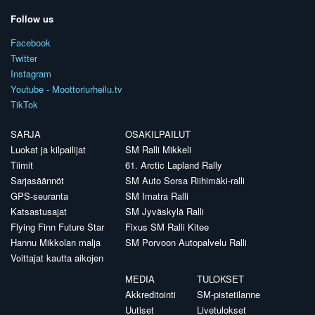
Follow us
Facebook
Twitter
Instagram
Youtube - Moottoriurheilu.tv
TikTok
SARJA
OSAKILPAILUT
Luokat ja kilpailijat
SM Ralli Mikkeli
Tiimit
61. Arctic Lapland Rally
Sarjasäännöt
SM Auto Sorsa Riihimäki-ralli
GPS-seuranta
SM Imatra Ralli
Katsastusajat
SM Jyväskylä Ralli
Flying Finn Future Star
Fixus SM Ralli Kitee
Hannu Mikkolan malja
SM Porvoon Autopalvelu Ralli
Voittajat kautta aikojen
MEDIA
TULOKSET
Akkreditointi
SM-pistetilanne
Uutiset
Livetulokset