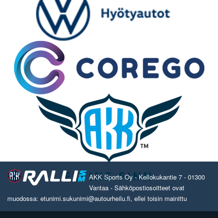
AKK Sports Oy - Kellokukantie 7 - 01300
Vantaa - Sähköpostiosoitteet ovat
muodossa: etunimi.sukunimi@autourheilu.fi, ellei toisin mainittu