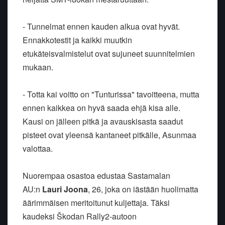
- Tunnelmat ennen kauden alkua ovat hyvät.
Ennakkotestit ja kaikki muutkin
etukäteisvalmistelut ovat sujuneet suunnitelmien
mukaan.
- Totta kai voitto on "Tunturissa" tavoitteena, mutta
ennen kaikkea on hyvä saada ehjä kisa alle.
Kausi on jälleen pitkä ja avauskisasta saadut
pisteet ovat yleensä kantaneet pitkälle, Asunmaa
valottaa.
Nuorempaa osastoa edustaa Sastamalan
AU:n
Lauri Joona
, 26, joka on iästään huolimatta
äärimmäisen meritoitunut kuljettaja. Täksi
kaudeksi Škodan
Rally2-autoon