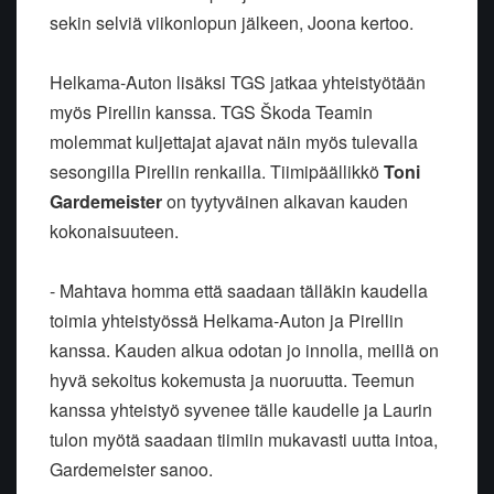
sekin selviä viikonlopun jälkeen, Joona kertoo.
Helkama-Auton lisäksi TGS jatkaa yhteistyötään
myös Pirellin kanssa. TGS Škoda Teamin
molemmat kuljettajat ajavat näin myös tulevalla
sesongilla Pirellin renkailla. Tiimipäällikkö
Toni
Gardemeister
on tyytyväinen alkavan kauden
kokonaisuuteen.
- Mahtava homma että saadaan tälläkin kaudella
toimia yhteistyössä Helkama-Auton ja Pirellin
kanssa. Kauden alkua odotan jo innolla, meillä on
hyvä sekoitus kokemusta ja nuoruutta. Teemun
kanssa yhteistyö syvenee tälle kaudelle ja Laurin
tulon myötä saadaan tiimiin mukavasti uutta intoa,
Gardemeister sanoo.