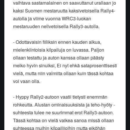
vaihtava sastamalainen on saavuttanut urallaan jo
kaksi Suomen mestaruutta kaksivetoisella Rally4-
autolla ja viime vuonna WRC3-luokan
mestaruuden nelivetoisella Rally3-autolla.
- Odottavaisin fiiliksin ennen kauden alkua,
mielenkiintoisia kilpailuja on luvassa. Paljon
ollaan testattu ja auton kanssa ollaan päästy
melko hyvin sinuiksi, Ei nyt ehkä sataprosenttisesti
vielä, mutta niin valmiita ollaan kuin tässä kohtaa
voi vaan olla.
- Hyppy Rally2-autoon vaatii tietysti enemmän
rohkeutta. Alustan ominaisuuksista ja teho-hyöty -
suhteesta tulee ne suurimmat erot Rally3-autoon.
Tässä kohtaa on vielä vaikea sanoa missä ollaan
suhteessa muihin kilpailijoihin mutta eiköhän