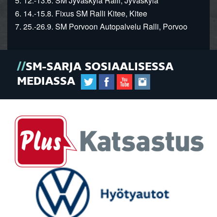
5. 12.-13.6. SM Jyväskylä Ralli, Jyväskylä
6. 14.-15.8. Fixus SM Ralli Kitee, Kitee
7. 25.-26.9. SM Porvoon Autopalvelu Ralli, Porvoo
SM-SARJA SOSIAALISESSA
MEDIASSA