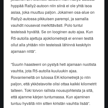
hyppää Rally2-autoon niin siinä ei ole yhtä isoa
asiaa, joka muuttuu paljon. Jokainen osa-alue on
Rally2-autossa pikkuisen parempi, ja samalla
vauhdit nousevat merkittävästi. Polo tuntui
testeissä hyvältä. Se on looginen auto ajaa. Kun
R5-autolla ajettuja ajokilometrejä ei ennen testiä
ollut alla yhtään niin testeissä lähinnä keskityin
ajamaan niitä”.
”Suurin haasteeni on pystyä heti ajamaan nuotista
vauhtia, jota R5-autolla kuuluukin ajaa.
Rovaniemeltä on tulossa EK-kilometrejä jo niin
paljon, että ykköstavoite olisi ottaa kaikki kilometrit
talteen. Toki toivon rallista nousujohteista ja sitä,
että ajamme kärjen tuntumassa. Kun ajaminen
tuntuu hyvältä niin sitten kiristän vauhtia lisää”.