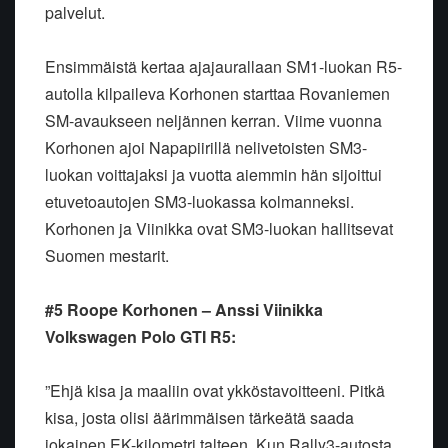
palvelut.
Ensimmäistä kertaa ajajaurallaan SM1-luokan R5-
autolla kilpaileva Korhonen starttaa Rovaniemen
SM-avaukseen neljännen kerran. Viime vuonna
Korhonen ajoi Napapiirillä nelivetoisten SM3-
luokan voittajaksi ja vuotta aiemmin hän sijoittui
etuvetoautojen SM3-luokassa kolmanneksi.
Korhonen ja Viinikka ovat SM3-luokan hallitsevat
Suomen mestarit.
#5 Roope Korhonen – Anssi Viinikka
Volkswagen Polo GTI R5:
”Ehjä kisa ja maaliin ovat ykköstavoitteeni. Pitkä
kisa, josta olisi äärimmäisen tärkeätä saada
jokainen EK-kilometri talteen. Kun Rally3-autosta