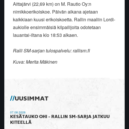
Aittajärvi (22,69 km) on M. Rautio Oy:n
nimikkoerikoiskoe. Päivän aikana ajetaan
kaikkiaan kuusi erikoiskoetta. Rallin maaliin Lordi-
aukiolle ensimmäisiä kilpailijoita odotetaan
lauantai-iltana klo 18:53 alkaen.
Ralli SM-sarjan tulospalvelu: rallism.fi
Kuva: Merita Mäkinen
UUSIMMAT
07.08.2026
KESÄTAUKO OHI - RALLIN SM-SARJA JATKUU
KITEELLÄ