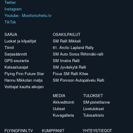
Twitter
Instagram
Youtube - Moottoriurheilu.tv
TikTok
SARJA
OSAKILPAILUT
Luokat ja kilpailijat
SM Ralli Mikkeli
Tiimit
61. Arctic Lapland Rally
Sarjasäännöt
SM Auto Sorsa Riihimäki-ralli
GPS-seuranta
SM Imatra Ralli
Katsastusajat
SM Jyväskylä Ralli
Flying Finn Future Star
Fixus SM Ralli Kitee
Hannu Mikkolan malja
SM Porvoon Autopalvelu Ralli
Voittajat kautta aikojen
MEDIA
TULOKSET
Akkreditointi
SM-pistetilanne
Uutiset
Livetulokset
Kuvagalleria
Tulosarkisto
FLYINGFINN.TV
KUMPPANIT
YHTEYSTIEDOT