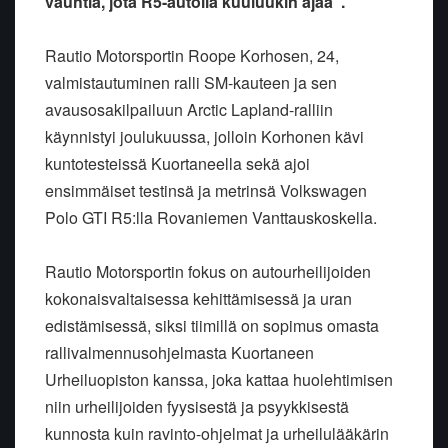
vauhtia, jota R5-autolla kuuluukin ajaa”.
Rautio Motorsportin Roope Korhosen, 24,
valmistautuminen ralli SM-kauteen ja sen
avausosakilpailuun Arctic Lapland-ralliin
käynnistyi joulukuussa, jolloin Korhonen kävi
kuntotesteissä Kuortaneella sekä ajoi
ensimmäiset testinsä ja metrinsä Volkswagen
Polo GTI R5:lla Rovaniemen Vanttauskoskella.
Rautio Motorsportin fokus on autourheilijoiden
kokonaisvaltaisessa kehittämisessä ja uran
edistämisessä, siksi tiimillä on sopimus omasta
rallivalmennusohjelmasta Kuortaneen
Urheiluopiston kanssa, joka kattaa huolehtimisen
niin urheilijoiden fyysisestä ja psyykkisestä
kunnosta kuin ravinto-ohjelmat ja urheilulääkärin