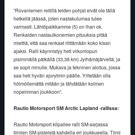
”Rovaniemen reitillä teiden pohjat eivät ole tällä
hetkellä jäässä, joten nastakulumaa tulee
varmasti. Lähtöpaikkamme (5) on ihan ok.
Renkaiden nastaulkonemien pituuksia pitää
miettiä, että saa renkaat riittämään koko kisan
ajaksi. Ralli käynnistyy heti viikonlopun
pisimmällä pätkällä (33,38 km) Jyrhämäjärveltä, ja
se sopii minulle. Mukava ja tekninen aloitus, jossa
saa heti hyvän ajorytmin päälle. Yritetään olla
hölmöilemättä mitään ja tähdätään kolmen
nopeimman joukkoon”.
Rautio Motorsport SM Arctic Lapland -rallissa:
Rautio Motorsport kilpailee ralli SM-sarjassa
tiimien SM-pisteistä kahdella eri joukkueella. Tiimi