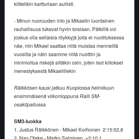
kiittelikin kartturiaan auliisti.
- Minun nuoruuden into ja Mikaelin luontainen
rauhallisuus tukevat hyvin toisiaan. Pätkillä voi
joskus olla sellaisia röykkyjä joita ei nuotituksessa
näe, niin Mikael saattaa niitä muistaa menneiltä
vuosilta ja näin saamme niitä nuottiin ja
minimoitua riskejä siltäkin osin, joten isot kiitokset
menestyksestä Mikaelillekin
Räikkösen kausi jatkuu Kuopiossa helmikuun
ensimmäisenä viikonloppuna Ralli SM-
osakilpailussa.
SM3-luokka
1. Justus Räikkönen - Mikael Korhonen 2:15:02,8
2. Nao Otake - Marko Salminen +2:10,1