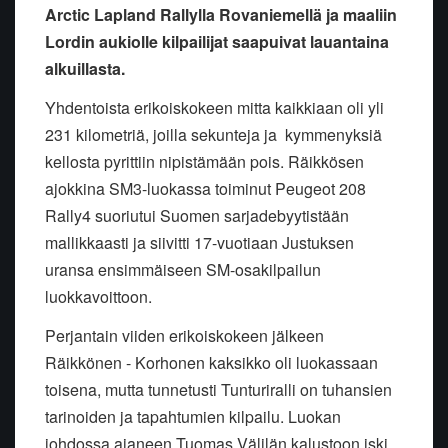
Arctic Lapland Rallylla Rovaniemellä ja maaliin
Lordin aukiolle kilpailijat saapuivat lauantaina
alkuillasta.
Yhdentoista erikoiskokeen mitta kaikkiaan oli yli
231 kilometriä, joilla sekunteja ja kymmenyksiä
kellosta pyrittiin nipistämään pois. Räikkösen
ajokkina SM3-luokassa toiminut Peugeot 208
Rally4 suoriutui Suomen sarjadebyytistään
mallikkaasti ja siivitti 17-vuotiaan Justuksen
uransa ensimmäiseen SM-osakilpailun
luokkavoittoon.
Perjantain viiden erikoiskokeen jälkeen
Räikkönen - Korhonen kaksikko oli luokassaan
toisena, mutta tunnetusti Tunturiralli on tuhansien
tarinoiden ja tapahtumien kilpailu. Luokan
johdossa ajaneen Tuomas Välilän kalustoon iski