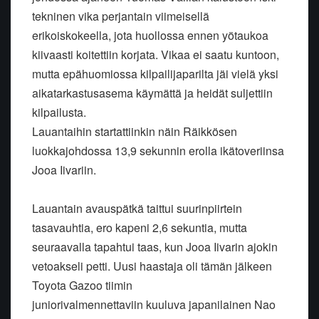
tekninen vika perjantain viimeisellä
erikoiskokeella, jota huollossa ennen yötaukoa
kiivaasti koitettiin korjata. Vikaa ei saatu kuntoon,
mutta epähuomiossa kilpailijaparilta jäi vielä yksi
aikatarkastusasema käymättä ja heidät suljettiin
kilpailusta.
Lauantaihin startattiinkin näin Räikkösen
luokkajohdossa 13,9 sekunnin erolla ikätoveriinsa
Jooa Iivariin.
Lauantain avauspätkä taittui suurinpiirtein
tasavauhtia, ero kapeni 2,6 sekuntia, mutta
seuraavalla tapahtui taas, kun Jooa Iivarin ajokin
vetoakseli petti. Uusi haastaja oli tämän jälkeen
Toyota Gazoo tiimin
juniorivalmennettaviin kuuluva japanilainen Nao