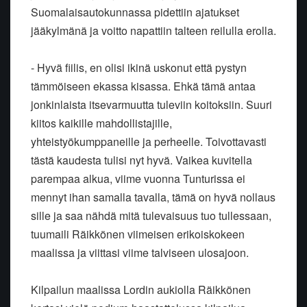
Suomalaisautokunnassa pidettiin ajatukset
jääkylmänä ja voitto napattiin talteen reilulla erolla.
- Hyvä fiilis, en olisi ikinä uskonut että pystyn
tämmöiseen ekassa kisassa. Ehkä tämä antaa
jonkinlaista itsevarmuutta tuleviin koitoksiin. Suuri
kiitos kaikille mahdollistajille,
yhteistyökumppaneille ja perheelle. Toivottavasti
tästä kaudesta tulisi nyt hyvä. Vaikea kuvitella
parempaa alkua, viime vuonna Tunturissa ei
mennyt ihan samalla tavalla, tämä on hyvä nollaus
sille ja saa nähdä mitä tulevaisuus tuo tullessaan,
tuumaili Räikkönen viimeisen erikoiskokeen
maalissa ja viittasi viime talviseen ulosajoon.
Kilpailun maalissa Lordin aukiolla Räikkönen