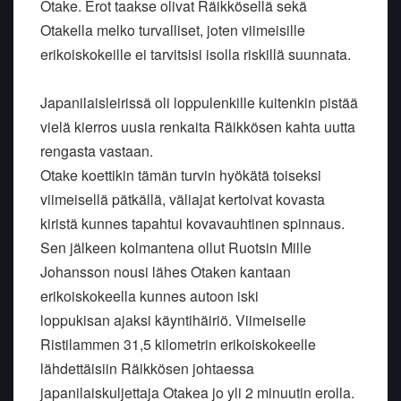
Otake. Erot taakse olivat Räikkösellä sekä
Otakella melko turvalliset, joten viimeisille
erikoiskokeille ei tarvitsisi isolla riskillä suunnata.
Japanilaisleirissä oli loppulenkille kuitenkin pistää
vielä kierros uusia renkaita Räikkösen kahta uutta
rengasta vastaan.
Otake koettikin tämän turvin hyökätä toiseksi
viimeisellä pätkällä, väliajat kertoivat kovasta
kiristä kunnes tapahtui kovavauhtinen spinnaus.
Sen jälkeen kolmantena ollut Ruotsin Mille
Johansson nousi lähes Otaken kantaan
erikoiskokeella kunnes autoon iski
loppukisan ajaksi käyntihäiriö. Viimeiselle
Ristilammen 31,5 kilometrin erikoiskokeelle
lähdettäisiin Räikkösen johtaessa
japanilaiskuljettaja Otakea jo yli 2 minuutin erolla.