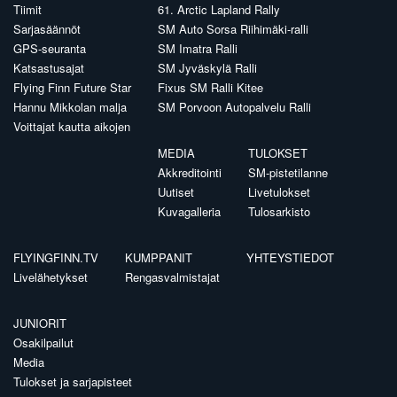
Tiimit
61. Arctic Lapland Rally
Sarjasäännöt
SM Auto Sorsa Riihimäki-ralli
GPS-seuranta
SM Imatra Ralli
Katsastusajat
SM Jyväskylä Ralli
Flying Finn Future Star
Fixus SM Ralli Kitee
Hannu Mikkolan malja
SM Porvoon Autopalvelu Ralli
Voittajat kautta aikojen
MEDIA
TULOKSET
Akkreditointi
SM-pistetilanne
Uutiset
Livetulokset
Kuvagalleria
Tulosarkisto
FLYINGFINN.TV
KUMPPANIT
YHTEYSTIEDOT
Livelähetykset
Rengasvalmistajat
JUNIORIT
Osakilpailut
Media
Tulokset ja sarjapisteet