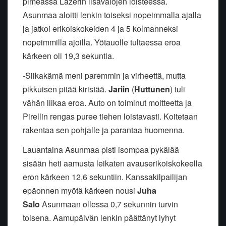
pimeässä Lazerin lisävalojen loisteessa.
Asunmaa aloitti lenkin toiseksi nopeimmalla ajalla
ja jatkoi erikoiskokeiden 4 ja 5 kolmanneksi
nopeimmilla ajoilla. Yötauolle tultaessa eroa
kärkeen oli 19,3 sekuntia.
-Siikakämä meni paremmin ja virheettä, mutta
pikkuisen pitää kiristää.
Jariin
(
Huttunen
) tuli
vähän liikaa eroa. Auto on toiminut moitteetta ja
Pirellin rengas puree tiehen loistavasti. Koitetaan
rakentaa sen pohjalle ja parantaa huomenna.
Lauantaina Asunmaa pisti isompaa pykälää
sisään heti aamusta leikaten avauserikoiskokeella
eron kärkeen 12,6 sekuntiin. Kanssakilpailijan
epäonnen myötä kärkeen nousi
Juha
Salo
Asunmaan ollessa 0,7 sekunnin turvin
toisena. Aamupäivän lenkin päättänyt lyhyt