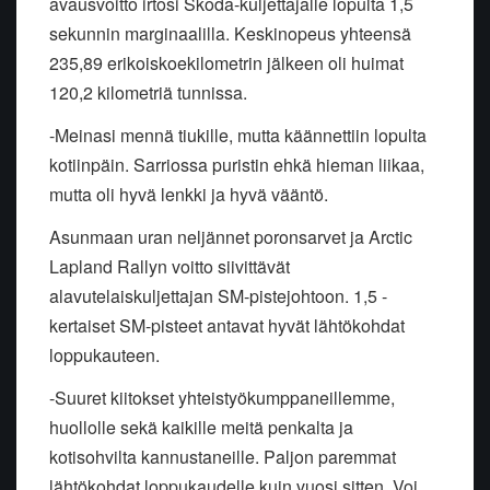
avausvoitto irtosi Skoda-kuljettajalle lopulta 1,5
sekunnin marginaalilla. Keskinopeus yhteensä
235,89 erikoiskoekilometrin jälkeen oli huimat
120,2 kilometriä tunnissa.
-Meinasi mennä tiukille, mutta käännettiin lopulta
kotiinpäin. Sarriossa puristin ehkä hieman liikaa,
mutta oli hyvä lenkki ja hyvä vääntö.
Asunmaan uran neljännet poronsarvet ja Arctic
Lapland Rallyn voitto siivittävät
alavutelaiskuljettajan SM-pistejohtoon. 1,5 -
kertaiset SM-pisteet antavat hyvät lähtökohdat
loppukauteen.
-Suuret kiitokset yhteistyökumppaneillemme,
huollolle sekä kaikille meitä penkalta ja
kotisohvilta kannustaneille. Paljon paremmat
lähtökohdat loppukaudelle kuin vuosi sitten. Voi