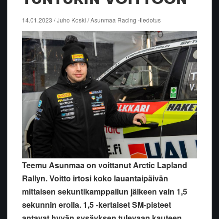
14.01.2023 / Juho Koski / Asunmaa Racing -tiedotus
Teemu Asunmaa on voittanut Arctic Lapland
Rallyn. Voitto irtosi koko lauantaipäivän
mittaisen sekuntikamppailun jälkeen vain 1,5
sekunnin erolla. 1,5 -kertaiset SM-pisteet
antavat hyvän sysäyksen tulevaan kauteen.