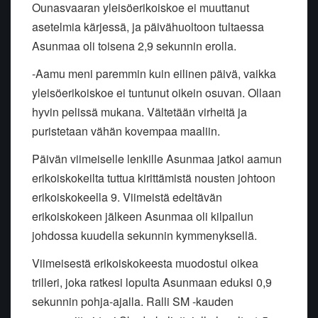
Ounasvaaran yleisöerikoiskoe ei muuttanut
asetelmia kärjessä, ja päivähuoltoon tultaessa
Asunmaa oli toisena 2,9 sekunnin erolla.
-Aamu meni paremmin kuin eilinen päivä, vaikka
yleisöerikoiskoe ei tuntunut oikein osuvan. Ollaan
hyvin pelissä mukana. Vältetään virheitä ja
puristetaan vähän kovempaa maaliin.
Päivän viimeiselle lenkille Asunmaa jatkoi aamun
erikoiskokeilta tuttua kirittämistä nousten johtoon
erikoiskokeella 9. Viimeistä edeltävän
erikoiskokeen jälkeen Asunmaa oli kilpailun
johdossa kuudella sekunnin kymmenyksellä.
Viimeisestä erikoiskokeesta muodostui oikea
trilleri, joka ratkesi lopulta Asunmaan eduksi 0,9
sekunnin pohja-ajalla. Ralli SM -kauden