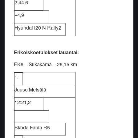
2:44,6
+4,9
Hyundai i20 N Rally2
Erikoiskoetulokset lauantai:
EK6 – Siikakämä – 26,15 km
1.
Juuso Metsälä
12:21,2
Skoda Fabia R5