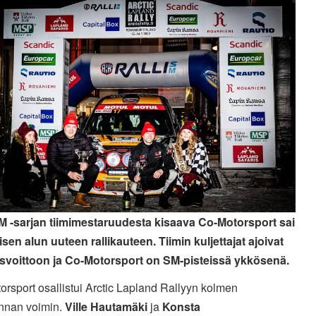
SM -sarjan tiimimestaruudesta kisaava Co-Motorsport sai
isen alun uuteen rallikauteen. Tiimin kuljettajat ajoivat
svoittoon ja Co-Motorsport on SM-pisteissä ykkösenä.
rsport osallistui Arctic Lapland Rallyyn kolmen
nnan voimin.
Ville Hautamäki
ja
Konsta