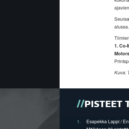
ajavien
Seuraa
alussa.
Tiimien
1. Co-
Motors
Printsp
Kuva: T
PISTEET 
1.
Esapekka Lappi / En