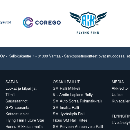
y - Kellokukantie 7 - 01300 Vantaa - Sähköpostiosoitteet ovat muodossa: etun
SARJA
OSAKILPAILUT
MEDIA
Luokat ja kilpailijat
SM Ralli Mikkeli
Akkreditoin
Tiimit
61. Arctic Lapland Rally
Uutiset
Sarjasäännöt
SM Auto Sorsa Riihimäki-ralli
Kuvagaller
GPS-seuranta
SM Imatra Ralli
Katsastusajat
SM Jyväskylä Ralli
FLYINGFI
Flying Finn Future Star
Fixus SM Ralli Kitee
Livelähety
Hannu Mikkolan malja
SM Porvoon Autopalvelu Ralli