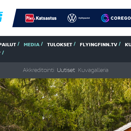
PAILUT
MEDIA
TULOKSET
FLYINGFINN.TV
K
T
Akkreditointi
Uutiset
Kuvagalleria