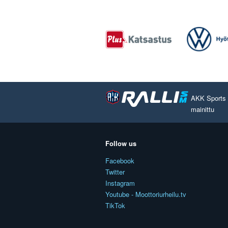
AKK Sports O
mainittu
Follow us
Facebook
Twitter
Instagram
Youtube - Moottoriurheilu.tv
TikTok