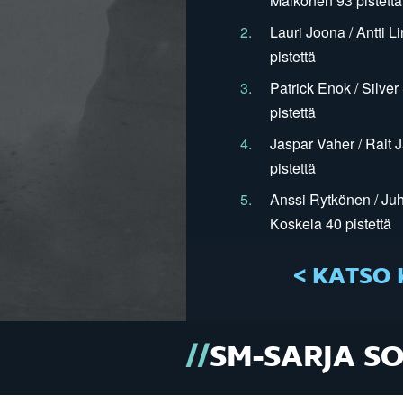
Mälkönen 93 pistettä
2.
Lauri Joona / Antti L
pistettä
3.
Patrick Enok / Silve
pistettä
4.
Jaspar Vaher / Rait 
pistettä
5.
Anssi Rytkönen / Juh
Koskela 40 pistettä
< KATSO 
SM-SARJA S