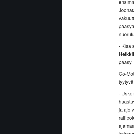
ensimmä
Joonat
vakuutt
pääsyä 
nuoruka
- Kisa 
Heikki
pääsy. 
Co-Moto
tyytyv
- Uskom
haastav
ja ajoi
rallipo
ajamaan
kokonai