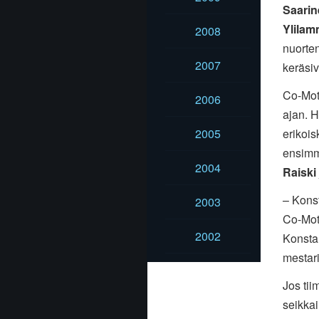
Saarin
Ylilam
2008
nuorte
2007
keräsiv
Co-Moto
2006
ajan. 
erikois
2005
ensimm
2004
Raiski
– Konst
2003
Co-Moto
2002
Konsta
mestari
Jos tii
seikkai