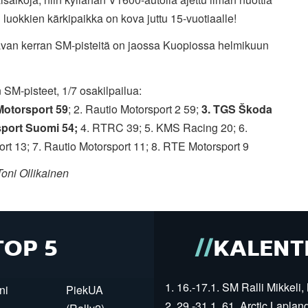
 luokkien kärkipaikka on kova juttu 15-vuotiaalle!
van kerran SM-pisteitä on jaossa Kuopiossa helmikuun
 SM-pisteet, 1/7 osakilpailua:
Motorsport 59
; 2. Rautio Motorsport 2 59;
3. TGS Škoda
port Suomi 54
;
4. RTRC 39; 5. KMS Racing 20; 6.
ort 13; 7. Rautio Motorsport 11; 8. RTE Motorsport 9
oni Ollikainen
TOP 5
KALENT
1. 16.-17.1. SM Ralli Mikkeli, 
ni
PiekUA
2. 29.-31.1. 61. Arctic Laplan