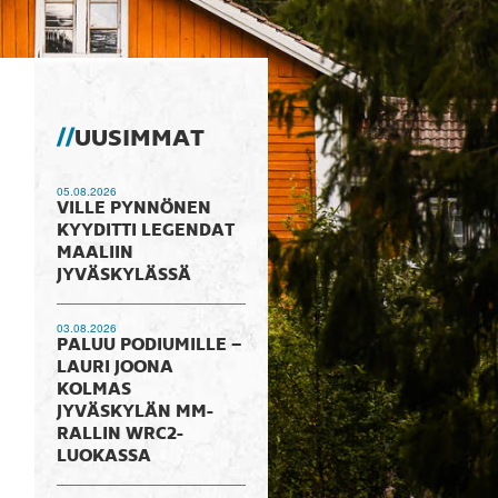
UUSIMMAT
05.08.2026
VILLE PYNNÖNEN
KYYDITTI LEGENDAT
MAALIIN
JYVÄSKYLÄSSÄ
03.08.2026
PALUU PODIUMILLE –
LAURI JOONA
KOLMAS
JYVÄSKYLÄN MM-
RALLIN WRC2-
LUOKASSA