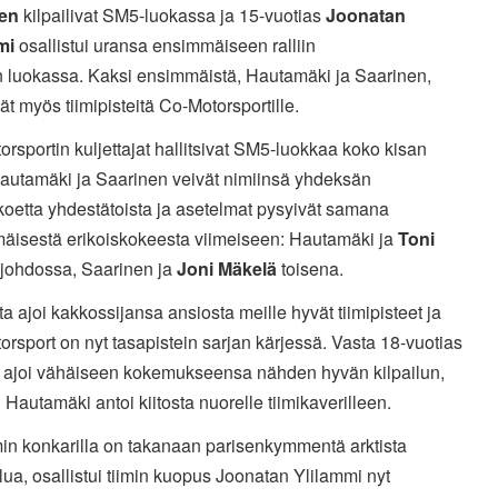
en
kilpailivat SM5-luokassa ja 15-vuotias
Joonatan
mi
osallistui uransa ensimmäiseen ralliin
n luokassa. Kaksi ensimmäistä, Hautamäki ja Saarinen,
ät myös tiimipisteitä Co-Motorsportille.
rsportin kuljettajat hallitsivat SM5-luokkaa koko kisan
Hautamäki ja Saarinen veivät nimiinsä yhdeksän
koetta yhdestätoista ja asetelmat pysyivät samana
äisestä erikoiskokeesta viimeiseen: Hautamäki ja
Toni
johdossa, Saarinen ja
Joni Mäkelä
toisena.
a ajoi kakkossijansa ansiosta meille hyvät tiimipisteet ja
rsport on nyt tasapistein sarjan kärjessä. Vasta 18-vuotias
 ajoi vähäiseen kokemukseensa nähden hyvän kilpailun,
 Hautamäki antoi kiitosta nuorelle tiimikaverilleen.
min konkarilla on takanaan parisenkymmentä arktista
lua, osallistui tiimin kuopus Joonatan Ylilammi nyt