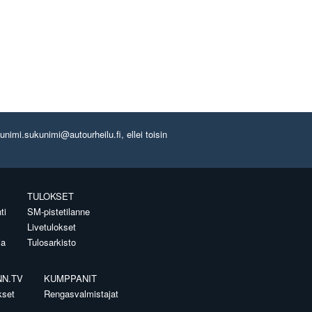
imi.sukunimi@autourheilu.fi, ellei toisin
TULOKSET
ti
SM-pistetilanne
Livetulokset
ia
Tulosarkisto
NN.TV
KUMPPANIT
kset
Rengasvalmistajat