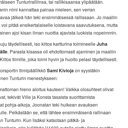
iseen Tunturiralliinsa, tai rallikisaansa ylipäätään.
anin nimi kannattaa painaa mieleen, sen verran
avaa jälkeä hän teki ensimmäisessä rallissaan. Jo maaliin
voi pitää ensikertalaiselle loistavana saavutuksena, mutta
inen ajoi kisan ilman nuottia ajavista luokista nopeimmin.
suju täydellisesti, iso kiitos kartturina toimineelle
Juha
lä
lle
. Parasta kisassa oli ehdottomasti ajaminen ja maaliin
Kiitos tiimille, joka toimi hyvin ja huolto pelasi täydellisesti.
rsportin tiimipäällikkö
Sami Kivioja
on syystäkin
äinen Tunturin menestykseen:
attoman hieno aloitus kauteen! Vaikka olosuhteet olivat
at, tekivät Ville ja Konsta tasaista suorittamista
vat pohja-aikoja. Joonatan teki huikean avauksen
lulle. Pelkästään se, että lähtee ensimmäisenä rallinaan
 Tunturin. Kun lisäksi katsotaan pätkä- ja
saikoja, niin kyllähän V1600-autolla ajettu ilman nuottia