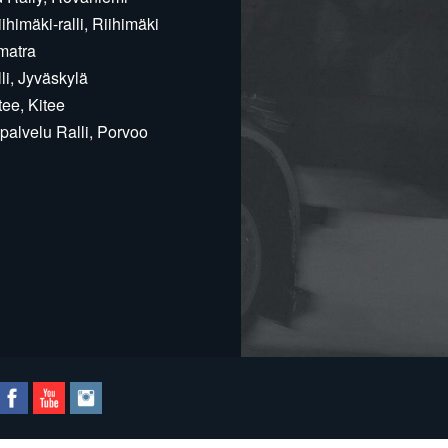
himäki-ralli, Riihimäki
matra
i, Jyväskylä
ee, Kitee
alvelu Ralli, Porvoo