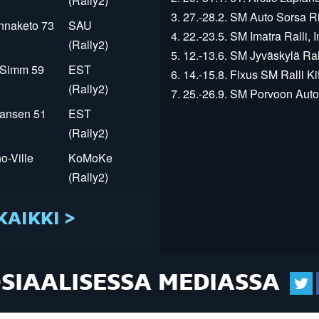
(Rally2)
3. 27.-28.2. SM Auto Sorsa Rii
innaketo 73
SAU
4. 22.-23.5. SM Imatra Ralli, I
(Rally2)
5. 12.-13.6. SM Jyväskylä Rall
r Simm 59
EST
6. 14.-15.8. Fixus SM Ralli Kit
(Rally2)
7. 25.-26.9. SM Porvoon Autop
Jansen 51
EST
(Rally2)
o-Ville
KoMoKe
(Rally2)
KAIKKI >
OSIAALISESSA MEDIASSA