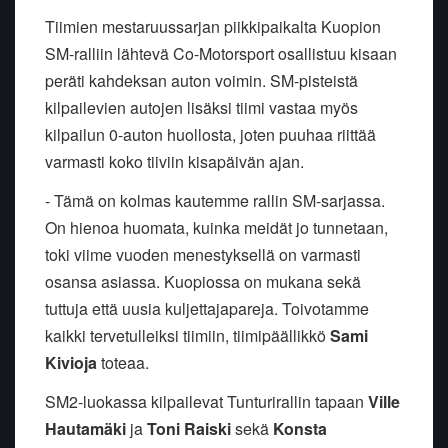
Tiimien mestaruussarjan piikkipaikalta Kuopion
SM-ralliin lähtevä Co-Motorsport osallistuu kisaan
peräti kahdeksan auton voimin. SM-pisteistä
kilpailevien autojen lisäksi tiimi vastaa myös
kilpailun 0-auton huollosta, joten puuhaa riittää
varmasti koko tiiviin kisapäivän ajan.
- Tämä on kolmas kautemme rallin SM-sarjassa.
On hienoa huomata, kuinka meidät jo tunnetaan,
toki viime vuoden menestyksellä on varmasti
osansa asiassa. Kuopiossa on mukana sekä
tuttuja että uusia kuljettajapareja. Toivotamme
kaikki tervetulleiksi tiimiin, tiimipäällikkö
Sami
Kivioja
toteaa.
SM2-luokassa kilpailevat Tunturirallin tapaan
Ville
Hautamäki
ja
Toni Raiski
sekä
Konsta