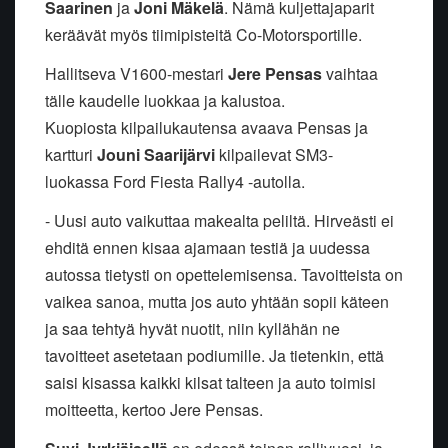
Saarinen
ja
Joni Mäkelä
. Nämä kuljettajaparit
keräävät myös tiimipisteitä Co-Motorsportille.
Hallitseva V1600-mestari
Jere Pensas
vaihtaa
tälle kaudelle luokkaa ja kalustoa.
Kuopiosta kilpailukautensa avaava Pensas ja
kartturi
Jouni Saarijärvi
kilpailevat SM3-
luokassa Ford Fiesta Rally4 -autolla.
- Uusi auto vaikuttaa makealta peliltä. Hirveästi ei
ehditä ennen kisaa ajamaan testiä ja uudessa
autossa tietysti on opettelemisensa. Tavoitteista on
vaikea sanoa, mutta jos auto yhtään sopii käteen
ja saa tehtyä hyvät nuotit, niin kyllähän ne
tavoitteet asetetaan podiumille. Ja tietenkin, että
saisi kisassa kaikki kilsat talteen ja auto toimisi
moitteetta, kertoo Jere Pensas.