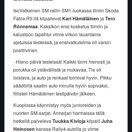
IsoValkeinen SM-rallin SM1-luokassa tiimin Skoda
Fabia R5:llä kilpailevat
Kari Hämäläinen
ja
Tero
Rönnemaa
. Kaksikon ensi kosketus tiimiin ja
kalustoon tapahtui viime viikon lauantaina
ajetuissa testeissä, ja ensivaikutelma oli varsin
positiivinen.
- Hieno päivä testeissä! Kaikki toimi hienosti ja
porukka oli ystävällistä ja mukavaa. Tie oli
loistava, ja auto ja renkaat toimivat hyvin. Pikku
säädöillä saatiin auto minulle hyvin sopivaksi,
fiilisteli Hämäläinen testipäivän jälkeen.
Kuopiossa käynnistyy myös junioreiden ja
nuorten SM-sarjat. Armeijan harmaissa tällä
hetkellä palveleva
Tuukka
Kivioja
kilpaili
Juha
Heinosen
kanssa Rally4-autolla jo viime