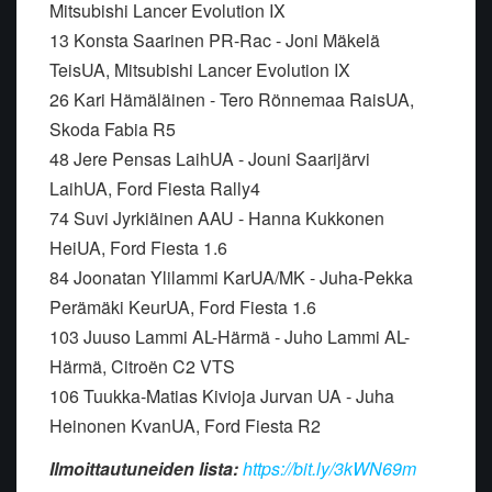
Mitsubishi Lancer Evolution IX
13 Konsta Saarinen PR-Rac - Joni Mäkelä
TeisUA, Mitsubishi Lancer Evolution IX
26 Kari Hämäläinen - Tero Rönnemaa RaisUA,
Skoda Fabia R5
48 Jere Pensas LaihUA - Jouni Saarijärvi
LaihUA, Ford Fiesta Rally4
74 Suvi Jyrkiäinen AAU - Hanna Kukkonen
HeiUA, Ford Fiesta 1.6
84 Joonatan Ylilammi KarUA/MK - Juha-Pekka
Perämäki KeurUA, Ford Fiesta 1.6
103 Juuso Lammi AL-Härmä - Juho Lammi AL-
Härmä, Citroën C2 VTS
106 Tuukka-Matias Kivioja Jurvan UA - Juha
Heinonen KvanUA, Ford Fiesta R2
Ilmoittautuneiden lista:
https://bit.ly/3kWN69m