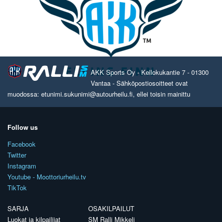
AKK Sports Oy - Kellokukantie 7 - 01300
Vantaa - Sähköpostiosoitteet ovat
muodossa: etunimi.sukunimi@autourheilu.fi, ellei toisin mainittu
Follow us
Facebook
Twitter
Instagram
Youtube - Moottoriurheilu.tv
TikTok
SARJA
OSAKILPAILUT
Luokat ja kilpailijat
SM Ralli Mikkeli