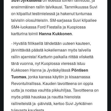
Suvi Jyrkiäisellä
on edessä toinen rallivuosi, ja
ensimmäinen rallin talvikausi. Tammikuussa Suvi
on kilpaillut testimielessä ja hakenut tuntumaa
talvisiin olosuhteisiin. SM-sarjassa Suvi kilpailee
SM4-luokassa Ford Fiestalla ja Kuopiossa
kartturina toimii
Hanna Kukkonen
.
- Hyvällä fiiliksellä lähdetään uuteen kauteen,
jännittävää päästä kokeilemaan myös talvella
rallin ajamista! Kartturin paikalla riittää vilskettä
tänä vuonna, nyt Kuopiossa vieressä istuu
Kukkosen Hanna ja Jyväskylässä
Pöntisen
Tuomas
, jonka kanssa käytiin jo kisaamassa
Revontulirallissa. Kauden tavoitteena on oppia
uutta ja nostaa vauhtia pikkuhiljaa. Tavoitteena on
myös pitää hauskaa ja nauttia hienoista
rallireiteistä ja -päivistä, kertoo Suvi Jyrkiäinen
tulevasta kaudesta.