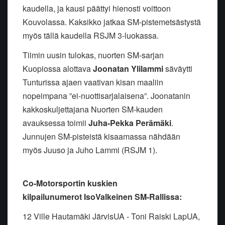
kaudella, ja kausi päättyi hienosti voittoon
Kouvolassa. Kaksikko jatkaa SM-pistemetsästystä
myös tällä kaudella RSJM 3-luokassa.
Tiimin uusin tulokas, nuorten SM-sarjan
Kuopiossa alottava
Joonatan Ylilammi
säväytti
Tunturissa ajaen vaativan kisan maaliin
nopeimpana ”ei-nuottisarjalaisena”. Joonatanin
kakkoskuljettajana Nuorten SM-kauden
avauksessa toimii
Juha-Pekka Perämäki
.
Junnujen SM-pisteistä kisaamassa nähdään
myös Juuso ja Juho Lammi (RSJM 1).
Co-Motorsportin kuskien
kilpailunumerot
IsoValkeinen SM-Rallissa:
12 Ville Hautamäki JärvisUA - Toni Raiski LapUA,