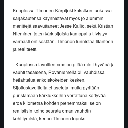
Kuopiossa Timonen-Kärpijoki kaksikon luokassa
sarjakautensa käynnistävät myös jo aiemmin
meriittejä saavuttaneet Jesse Kallio, sekä Kristian
Nieminen joten kärkisijoista kamppailu tiivistyy
varmasti entisestään. Timonen tunnistaa tilanteen
ja realiteetit.
- Kuopiossa tavoitteemme on pitää mieli hyvänä ja
vauhti tasaisena, Rovaniemellä oli vauhdissa
heilahtelua erikoiskokeiden kesken.
Sijoitustavoitteita ei aseteta, mutta pyritään
puristamaan kärkiukkoihin verrattuna kertyvää
eroa kilometriä kohden pienemmäksi, se on
realistisin keino seurata oman vauhdin
kehittymistä, kertoo Timonen lopuksi.