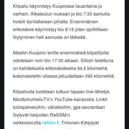
Kilpailu käynnistyy Kuopiossa lauantaina jo
varhain.
Aikataulun mukaan jo klo 7:30 aamulla
hotelli IsoValkeisen pihalta. Ensimmäinen
erikoiskoe käynnistyy klo 9:15 joten ajofiiliksen
löytyminen heti aamusta on tärkeää.
Maaliin Kuopion torille ensimmäisiä kilpailijoita
odotetaan noin klo 17:30 aikaan. Silloin taitettuna
on kahdeksalla erikoiskokeella 94,5 kilometriä,
kokonaisreitin ollessa pituudeltaan 390 kilometriä.
Kilpailusta tuotetaan tuttuun tapaan live-lähetys
MoottoriurheiluTV:n YouTube-kanavalla. Linkit
tulospalveluihin, väliaikoihin, gps-seurantaan
löytyvät helpoiten RalliSM:n
verkkosivuilta
rallism.fi
. Timonen-Kärpijoki