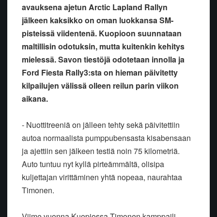
avauksena ajetun Arctic Lapland Rallyn
jälkeen kaksikko on oman luokkansa SM-
pisteissä viidentenä. Kuopioon suunnataan
maltillisin odotuksin, mutta kuitenkin kehitys
mielessä. Savon tiestöjä odotetaan innolla ja
Ford Fiesta Rally3:sta on hieman päivitetty
kilpailujen välissä olleen reilun parin viikon
aikana.
- Nuottitreeniä on jälleen tehty sekä päivitettiin
autoa normaalista pumppubensasta kisabensaan
ja ajettiin sen jälkeen testiä noin 75 kilometriä.
Auto tuntuu nyt kyllä pirteämmältä, olisipa
kuljettajan virittäminen yhtä nopeaa, naurahtaa
Timonen.
Viime vuonna Kuopiossa Timonen kamppaili