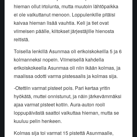
hieman ollut irtolunta, mutta muutoin lähtöpaikka
ei ole vaikuttanut menoon. Loppulenkille pitäisi
kaivaa hieman lisää vauhtia. Keli ja tiet ovat
viimeisen päälle, kiitokset järjestäjille hienosta
reitistä.
Toisella lenkillä Asunmaa oli erikoiskokeilla 5 ja 6
kolmanneksi nopein. Viimeisellä kahdella
erikoiskokeella Asunmaa oli niin ikään kolmas, ja
maalissa odotti varma pistesaalis ja kolmas sija.
-Otettiin varmat pisteet pois. Pari kertaa yritin
hyökätä, muttei onnistunut, ja näin järkevämmäksi
ajaa varmat pisteet kotiin. Aura-auton rooli
loppupäivästä saattoi vaikuttaa hieman, mutta se
kuuluu pelin henkeen.
Kolmas sija toi varmat 15 pistettä Asunmaalle,