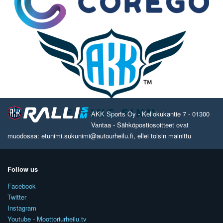
AKK Sports Oy - Kellokukantie 7 - 01300
Vantaa - Sähköpostiosoitteet ovat
muodossa: etunimi.sukunimi@autourheilu.fi, ellei toisin mainittu
Follow us
Facebook
Twitter
Instagram
Youtube - Moottoriurheilu.tv