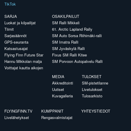
TikTok
SARJA
OSAKILPAILUT
Luokat ja kilpailijat
SM Ralli Mikkeli
Tiimit
61. Arctic Lapland Rally
Sarjasäännöt
SM Auto Sorsa Riihimäki-ralli
GPS-seuranta
SM Imatra Ralli
Katsastusajat
SM Jyväskylä Ralli
Flying Finn Future Star
Fixus SM Ralli Kitee
Hannu Mikkolan malja
SM Porvoon Autopalvelu Ralli
Voittajat kautta aikojen
MEDIA
TULOKSET
Akkreditointi
SM-pistetilanne
Uutiset
Livetulokset
Kuvagalleria
Tulosarkisto
FLYINGFINN.TV
KUMPPANIT
YHTEYSTIEDOT
Livelähetykset
Rengasvalmistajat