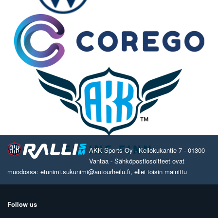
AKK Sports Oy - Kellokukantie 7 - 01300
Vantaa - Sähköpostiosoitteet ovat
muodossa: etunimi.sukunimi@autourheilu.fi, ellei toisin mainittu
Follow us