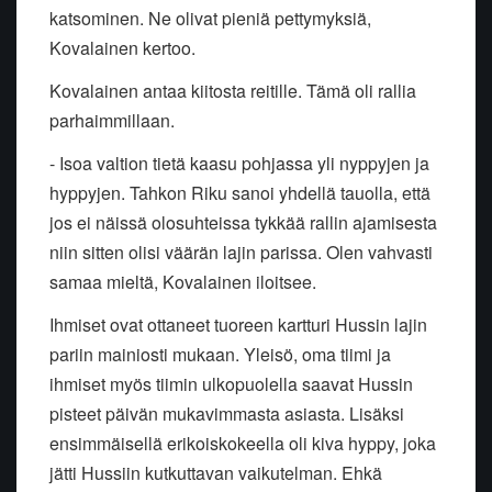
katsominen. Ne olivat pieniä pettymyksiä,
Kovalainen kertoo.
Kovalainen antaa kiitosta reitille. Tämä oli rallia
parhaimmillaan.
- Isoa valtion tietä kaasu pohjassa yli nyppyjen ja
hyppyjen. Tahkon Riku sanoi yhdellä tauolla, että
jos ei näissä olosuhteissa tykkää rallin ajamisesta
niin sitten olisi väärän lajin parissa. Olen vahvasti
samaa mieltä, Kovalainen iloitsee.
Ihmiset ovat ottaneet tuoreen kartturi Hussin lajin
pariin mainiosti mukaan. Yleisö, oma tiimi ja
ihmiset myös tiimin ulkopuolella saavat Hussin
pisteet päivän mukavimmasta asiasta. Lisäksi
ensimmäisellä erikoiskokeella oli kiva hyppy, joka
jätti Hussiin kutkuttavan vaikutelman. Ehkä