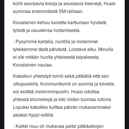
kohti seuraavia kisoja ja seuraavia treenejä, Hussi
summaa ensimmäistä SM-ralliaan.
Kovalainen kehuu tuoretta kartturiaan hyvästä
työstä ja osuutensa hoitamisesta.
- Pysyimme kartalla, nuotilla ja molemmat
tykkäsimme tästä päivästä. Loistava alku. Minulla
ei ole mitään huolta yhteisestä taipaleesta,
Kovalainen naulaa.
Kaksikon yhteistyö toimii sekä pätkällä että sen
ulkopuolella. Kommunikointi on avointa ja toiveita
voi esittää molemminpuolin. Hussi odottaa
yhteisiä kilometrejä ja toki niiden tuomaa rutiinia.
Lopuksi kaksikko kuittaa päivän mukavammaksi
asiaksi hypyt reitillä.
- Kaikki muu oli mukavaa paitsi pätkäaikojen