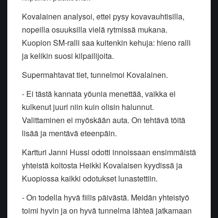
Kovalainen analysoi, ettei pysy kovavauhtisilla,
nopeilla osuuksilla vielä rytmissä mukana.
Kuopion SM-ralli saa kuitenkin kehuja: hieno ralli
ja kelikin suosi kilpailijoita.
Supermahtavat tiet, tunnelmoi Kovalainen.
- Ei tästä kannata yöunia menettää, vaikka ei
kulkenut juuri niin kuin olisin halunnut.
Valittaminen ei myöskään auta. On tehtävä töitä
lisää ja mentävä eteenpäin.
Kartturi Janni Hussi odotti innoissaan ensimmäistä
yhteistä koitosta Heikki Kovalaisen kyydissä ja
Kuopiossa kaikki odotukset lunastettiin.
- On todella hyvä fiilis päivästä. Meidän yhteistyö
toimi hyvin ja on hyvä tunnelma lähteä jatkamaan