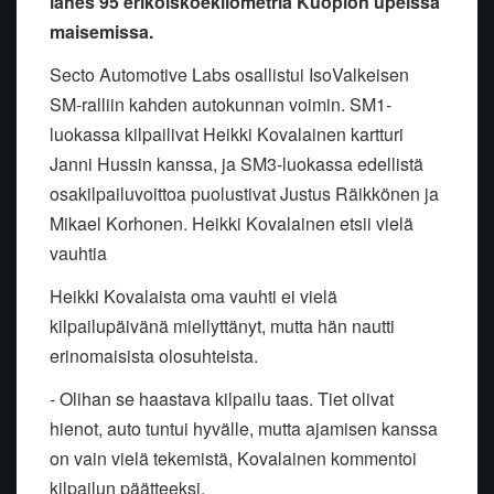
lähes 95 erikoiskoekilometriä Kuopion upeissa
maisemissa.
Secto Automotive Labs osallistui IsoValkeisen
SM-ralliin kahden autokunnan voimin. SM1-
luokassa kilpailivat Heikki Kovalainen kartturi
Janni Hussin kanssa, ja SM3-luokassa edellistä
osakilpailuvoittoa puolustivat Justus Räikkönen ja
Mikael Korhonen. Heikki Kovalainen etsii vielä
vauhtia
Heikki Kovalaista oma vauhti ei vielä
kilpailupäivänä miellyttänyt, mutta hän nautti
erinomaisista olosuhteista.
- Olihan se haastava kilpailu taas. Tiet olivat
hienot, auto tuntui hyvälle, mutta ajamisen kanssa
on vain vielä tekemistä, Kovalainen kommentoi
kilpailun päätteeksi.