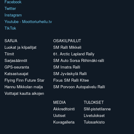
Facebook
Twitter
Instagram
Youtube - Moottoriurheilu.tv
TikTok
SARJA
OSAKILPAILUT
Luokat ja kilpailijat
SM Ralli Mikkeli
Tiimit
61. Arctic Lapland Rally
Sarjasäännöt
SM Auto Sorsa Riihimäki-ralli
GPS-seuranta
SM Imatra Ralli
Katsastusajat
SM Jyväskylä Ralli
Flying Finn Future Star
Fixus SM Ralli Kitee
Hannu Mikkolan malja
SM Porvoon Autopalvelu Ralli
Voittajat kautta aikojen
MEDIA
TULOKSET
Akkreditointi
SM-pistetilanne
Uutiset
Livetulokset
Kuvagalleria
Tulosarkisto