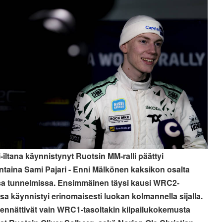
i-iltana käynnistynyt Ruotsin MM-ralli päättyi
taina Sami Pajari - Enni Mälkönen kaksikon osalta
ssa tunnelmissa. Ensimmäinen täysi kausi WRC2-
sa käynnistyi erinomaisesti luokan kolmannella sijalla.
 ennättivät vain WRC1-tasoltakin kilpailukokemusta