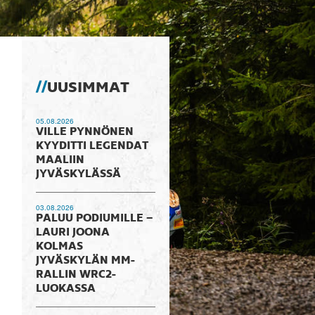
UUSIMMAT
05.08.2026
VILLE PYNNÖNEN
KYYDITTI LEGENDAT
MAALIIN
JYVÄSKYLÄSSÄ
03.08.2026
PALUU PODIUMILLE –
LAURI JOONA
KOLMAS
JYVÄSKYLÄN MM-
RALLIN WRC2-
LUOKASSA