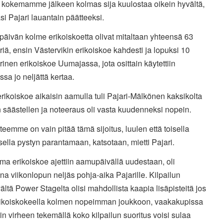
 kokemamme jälkeen kolmas sija kuulostaa oikein hyvältä,
 Pajari lauantain päätteeksi.
äivän kolme erikoiskoetta olivat mitaltaan yhteensä 63
riä, ensin Västervikin erikoiskoe kahdesti ja lopuksi 10
rinen erikoiskoe Uumajassa, jota osittain käytettiin
ussa jo neljättä kertaa.
ikoiskoe aikaisin aamulla tuli Pajari-Mälkönen kaksikolta
säästellen ja noteeraus oli vasta kuudenneksi nopein.
tteemme on vain pitää tämä sijoitus, luulen että toisella
sella pystyn parantamaan, katsotaan, mietti Pajari.
a erikoiskoe ajettiin aamupäivällä uudestaan, oli
na viikonlopun neljäs pohja-aika Pajarille. Kilpailun
ältä Power Stagelta olisi mahdollista kaapia lisäpisteitä jos
rikoiskokeella kolmen nopeimman joukkoon, vaakakupissa
in virheen tekemällä koko kilpailun suoritus voisi sulaa