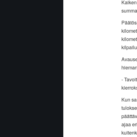
Kaiken
summasi
Päätösp
kilomet
kilomet
kilpail
Avauser
hieman 
- Tavoi
kierrok
Kun sam
tulokse
päättäv
ajaa e
kuitenk