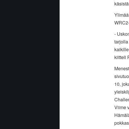
käsistä
Ylimäär
WRC2-ta
- Uskom
tarjolla
kaikill
kiittel
Menest
sivutuo
10, jok
yleiski
Challen
Viime 
Hämälä
pokkas