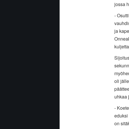
jossa h
- Osutt
vauhdi
ja kape
Onneaki
kuljetta
Sijoitu
sekunni
myöhem
oli jäl
päättee
uhkaa j
- Koete
eduksi 
on sitä