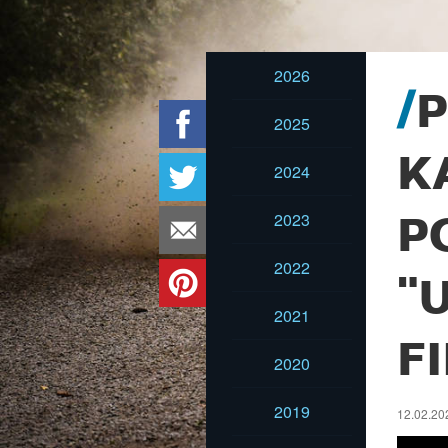
2026
P
2025
K
2024
2023
P
2022
"
2021
FI
2020
2019
12.02.202