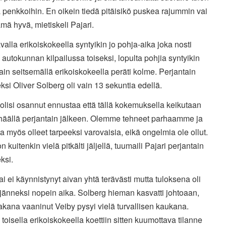
 penkkoihin. En oikein tiedä pitäisikö puskea rajummin vai
mä hyvä, mietiskeli Pajari.
alla erikoiskokeella syntyikin jo pohja-aika joka nosti
 autokunnan kilpailussa toiseksi, lopulta pohjia syntyikin
ain seitsemällä erikoiskokeella peräti kolme. Perjantain
ksi Oliver Solberg oli vain 13 sekuntia edellä.
olisi osannut ennustaa että tällä kokemuksella keikutaan
lhäällä perjantain jälkeen. Olemme tehneet parhaamme ja
ta myös olleet tarpeeksi varovaisia, eikä ongelmia ole ollut.
n kuitenkin vielä pitkälti jäljellä, tuumaili Pajari perjantain
ksi.
i ei käynnistynyt aivan yhtä terävästi mutta tuloksena oli
eljänneksi nopein aika. Solberg hieman kasvatti johtoaan,
akana vaaninut Veiby pysyi vielä turvallisen kaukana.
oisella erikoiskokeella koettiin sitten kuumottava tilanne