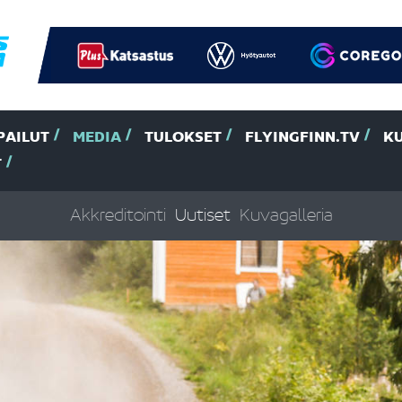
PAILUT
MEDIA
TULOKSET
FLYINGFINN.TV
K
T
Akkreditointi
Uutiset
Kuvagalleria