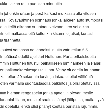
ukkui aikaa reilu puolisen minuuttia.
iin johonkin uraan ja perä karkasi mutkassa alta vitosen
ssa. Kovavauhtinen spinnaus jonka jälkeen auto stumppasi
alla tiellä oikeaan suuntaan veivaaminen vei aikaa.
n oli matkassa että kuitenkin kisamme jatkui, kertasi
ja tilannetta.
s putosi samassa neljänneksi, mutta vain reilun 5,5
n päässä edellä ajoi Jari Huttunen. Paria erikoiskoetta
min Huttunen tutustui paikalliseen lumihankeen ja Pajari
leen palkintokorokesijassa kiinni. Veiby oli edellä lauantain
ksi reilun 20 sekunnin turvin ja takaa ei ollut välitöntä
oten varmalla suoritustasolla palkintosija olisi otettavissa.
ttiin hieman rengaspeliä jonka ajateltiin olevan meille
lauantai-iltaan, mutta ei saatu siitä nyt jättipottia, mutta hyvä
kin opetella, ehkä olisi pitänyt koettaa puristaa rajummin.