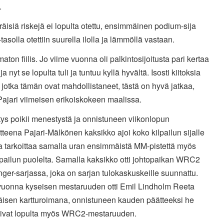
.
äisiä riskejä ei lopulta otettu, ensimmäinen podium-sija
solla otettiin suurella ilolla ja lämmöllä vastaan.
aton fiilis. Jo viime vuonna oli palkintosijoitusta pari kertaa
 ja nyt se lopulta tuli ja tuntuu kyllä hyvältä. Isosti kiitoksia
e jotka tämän ovat mahdollistaneet, tästä on hyvä jatkaa,
i Pajari viimeisen erikoiskokeen maalissa.
ys poikii menestystä ja onnistuneen viikonlopun
tteena Pajari-Mälkönen kaksikko ajoi koko kilpailun sijalle
a tarkoittaa samalla uran ensimmäistä MM-pistettä myös
lpailun puolelta. Samalla kaksikko otti johtopaikan WRC2
ger-sarjassa, joka on sarjan tulokaskuskeille suunnattu.
vuonna kyseisen mestaruuden otti Emil Lindholm Reeta
isen kartturoimana, onnistuneen kauden päätteeksi he
ivat lopulta myös WRC2-mestaruuden.