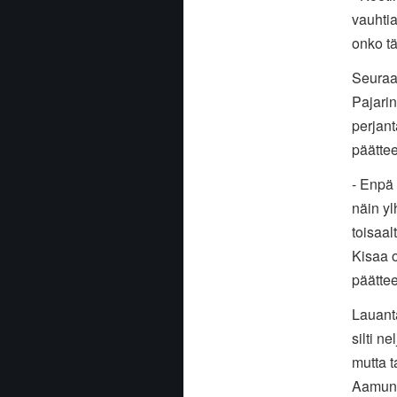
vauhtia
onko tä
Seuraav
Pajarin
perjant
päättee
- Enpä 
näin y
toisaal
Kisaa o
päättee
Lauanta
silti n
mutta t
Aamun t