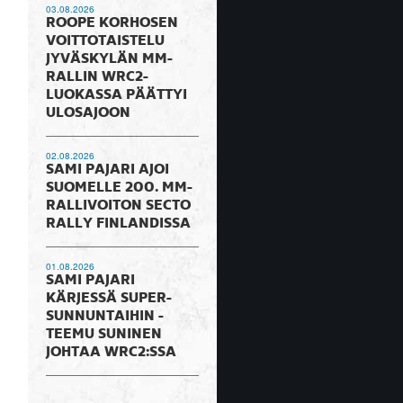
03.08.2026
ROOPE KORHOSEN
VOITTOTAISTELU
JYVÄSKYLÄN MM-
RALLIN WRC2-
LUOKASSA PÄÄTTYI
ULOSAJOON
02.08.2026
SAMI PAJARI AJOI
SUOMELLE 200. MM-
RALLIVOITON SECTO
RALLY FINLANDISSA
01.08.2026
SAMI PAJARI
KÄRJESSÄ SUPER-
SUNNUNTAIHIN -
TEEMU SUNINEN
JOHTAA WRC2:SSA