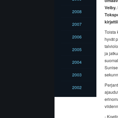
omaava
Veiby.
2008
Tokspo
kirjatt
2007
Toista 
2006
hyvät p
talviol
2005
ja jatk
suomala
2004
Sunisen
2003
sekunni
Perjant
2002
ajaudut
erinoma
viidenn
- Koeti