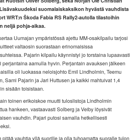
t Ruotsin Oliver Solberg, sekä Norjan Ole Christian
 Lisävakuudeksi suomalaiskaksikon hyvästä vauhdista
rt WRT:n Škoda Fabia RS Rally2-autolla tilastoihin
iin neljä pohja-aikaa.
kertaa Uumajan ympäristössä ajettu MM-osakilpailu tarjosi
uitteet valtaosin suorastaan erinomaisissa
osuhteissa. Pajarin kilpailu käynnistyi jo torstaina lupaavasti
ui perjantaina aamulla hyvin. Perjantain avauksen jälkeen
isilla oli luokassa neloisjohto Emil Lindholmin, Teemu
, Sami Pajarin ja Jari Huttusen ja kaikki mahtuivat 1,4
n sisään toisistaan.
ain toinen erikoiskoe muutti tuloslistoja Lindholmin
tua hankeen, vastaavasti Solberg ja Veiby löysivät
isen vauhdin. Pajari putosi samalla hetkellisesti
eksi.
n pitää vauhtia yllä suorille ja olla tuhoamatta suoralle tulon