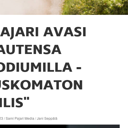
AJARI AVASI
AUTENSA
ODIUMILLA -
USKOMATON
ILIS"
3 / Sami Pajari Media / Jani Seppälä