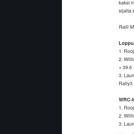
kaksi m
sijalta 
Ralli M
Lopput
1. Roop
2. Will
+ 39.6
3. Laur
Rally3 
WRC-lu
1. Roo
2. Will
3. Laur