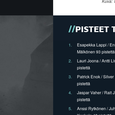
Kuva: 
PISTEET 
1.
Esapekka Lappi / En
Mälkönen 93 pistettä
2.
Lauri Joona / Antti L
pistettä
3.
Patrick Enok / Silve
pistettä
4.
Jaspar Vaher / Rait 
pistettä
5.
Anssi Rytkönen / Juh