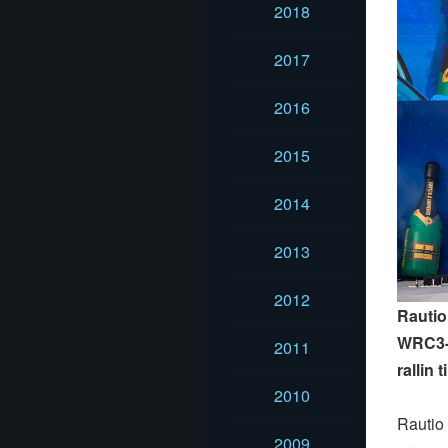
2018
2017
2016
2015
2014
2013
2012
Rautio
WRC3-l
2011
rallin 
2010
Rautio 
2009