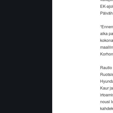
EK-ajoi
Päivähu
”Ennen 
aika pa
kokonaa
maaliin
Korhon
Rautio
Ruotsis
Hyunda
Kaur ja
irtoami
nousi 
kahdeks