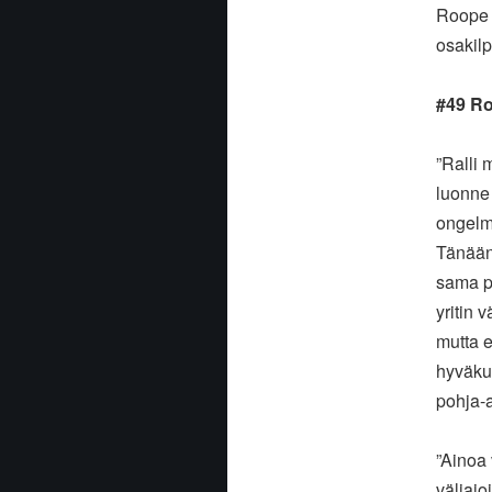
Roope 
osakilp
#49 Ro
”Ralli 
luonne 
ongelmi
Tänään 
sama pät
yritin 
mutta e
hyväku
pohja-a
”Ainoa
väliajo