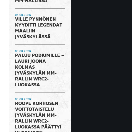
MM-RALLISSA
05.08.2026
VILLE PYNNÖNEN
KYYDITTI LEGENDAT
MAALIIN
JYVÄSKYLÄSSÄ
03.08.2026
PALUU PODIUMILLE –
LAURI JOONA
KOLMAS
JYVÄSKYLÄN MM-
RALLIN WRC2-
LUOKASSA
03.08.2026
ROOPE KORHOSEN
VOITTOTAISTELU
JYVÄSKYLÄN MM-
RALLIN WRC2-
LUOKASSA PÄÄTTYI