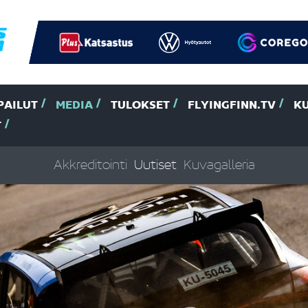
PAILUT
MEDIA
TULOKSET
FLYINGFINN.TV
K
T
Akkreditointi
Uutiset
Kuvagalleria