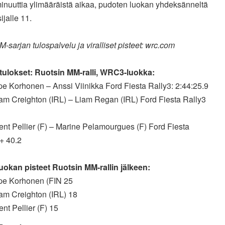
inuuttia ylimääräistä aikaa, pudoten luokan yhdeksänneltä
sijalle 11.
M-sarjan tulospalvelu ja viralliset pisteet: wrc.com
ulokset: Ruotsin MM-ralli, WRC3-luokka:
e Korhonen – Anssi Viinikka Ford Fiesta Rally3: 2:44:25.9
iam Creighton (IRL) – Liam Regan (IRL) Ford Fiesta Rally3
ent Pellier (F) – Marine Pelamourgues (F) Ford Fiesta
+ 40.2
okan pisteet Ruotsin MM-rallin jälkeen:
pe Korhonen (FIN 25
iam Creighton (IRL) 18
ent Pellier (F) 15