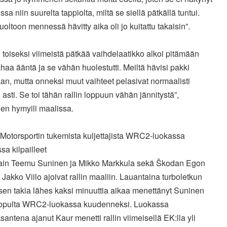
ssa niin suurelta tappiolta, miltä se siellä pätkällä tuntui.
oltoon mennessä hävitty aika oli jo kuitattu takaisin”.
toiseksi viimeistä pätkää vaihdelaatikko alkoi pitämään
haa ääntä ja se vähän huolestutti. Meiltä hävisi pakki
n, mutta onneksi muut vaihteet pelasivat normaalisti
 asti. Se toi tähän rallin loppuun vähän jännitystä”,
en hymyili maalissa.
 Motorsportin tukemista kuljettajista WRC2-luokassa
sa kilpailleet
in Teemu Suninen ja Mikko Markkula sekä Škodan Egon
 Jakko Viilo ajoivat rallin maaliin. Lauantaina turboletkun
sen takia lähes kaksi minuuttia aikaa menettänyt Suninen
lopulta WRC2-luokassa kuudenneksi. Luokassa
antena ajanut Kaur menetti rallin viimeisellä EK:lla yli