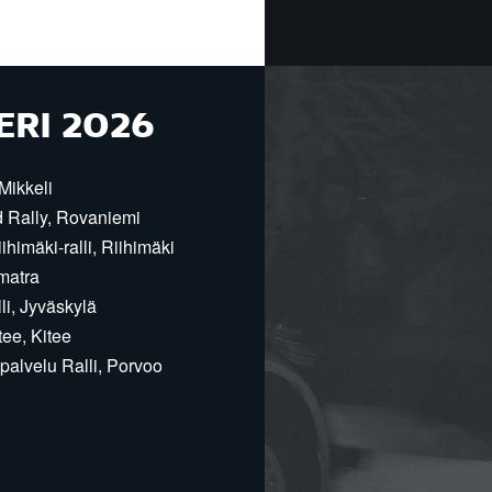
ERI 2026
Mikkeli
d Rally, Rovaniemi
himäki-ralli, Riihimäki
matra
i, Jyväskylä
ee, Kitee
alvelu Ralli, Porvoo