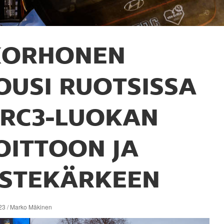
KORHONEN
OUSI RUOTSISSA
RC3-LUOKAN
OITTOON JA
ISTEKÄRKEEN
23 / Marko Mäkinen