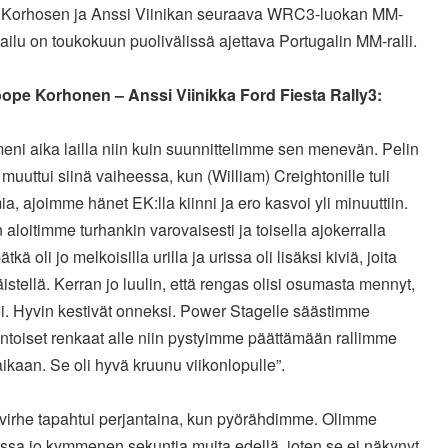
Korhosen ja Anssi Viinikan seuraava WRC3-luokan MM-
ailu on toukokuun puolivälissä ajettava Portugalin MM-ralli.
ope Korhonen – Anssi Viinikka Ford Fiesta Rally3:
meni aika lailla niin kuin suunnittelimme sen menevän. Pelin
muuttui siinä vaiheessa, kun (William) Creightonille tuli
a, ajoimme hänet EK:lla kiinni ja ero kasvoi yli minuuttiin.
aloitimme turhankin varovaisesti ja toisella ajokerralla
kä oli jo melkoisilla urilla ja urissa oli lisäksi kiviä, joita
väistellä. Kerran jo luulin, että rengas olisi osumasta mennyt,
i. Hyvin kestivät onneksi. Power Stagelle säästimme
ntoiset renkaat alle niin pystyimme päättämään rallimme
ikaan. Se oli hyvä kruunu viikonlopulle”.
 virhe tapahtui perjantaina, kun pyörähdimme. Olimme
issa jo kymmenen sekuntia muita edellä, joten se ei näkynyt