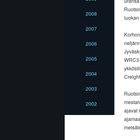
uransa
Ruotsi
2008
luokan 
2007
Korhone
neljänn
2006
Jyväsky
2005
WRC3-l
ykkösti
2004
Creight
2003
Ruotsi
mestaru
2002
ajavat 
ajamaan
metsäte