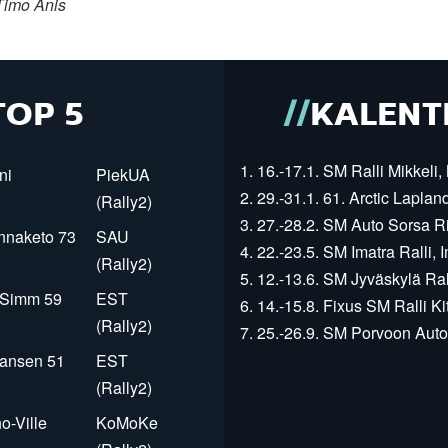
Timo Anis
TOP 5
KALENT
1. 16.-17.1. SM Ralli Mikkeli, 
ni
PiekUA
2. 29.-31.1. 61. Arctic Laplan
(Rally2)
3. 27.-28.2. SM Auto Sorsa Rii
innaketo 73
SAU
4. 22.-23.5. SM Imatra Ralli, I
(Rally2)
5. 12.-13.6. SM Jyväskylä Rall
r Simm 59
EST
6. 14.-15.8. Fixus SM Ralli Kit
(Rally2)
7. 25.-26.9. SM Porvoon Autop
Jansen 51
EST
(Rally2)
o-Ville
KoMoKe