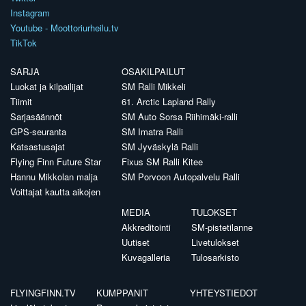
Instagram
Youtube - Moottoriurheilu.tv
TikTok
SARJA
OSAKILPAILUT
Luokat ja kilpailijat
SM Ralli Mikkeli
Tiimit
61. Arctic Lapland Rally
Sarjasäännöt
SM Auto Sorsa Riihimäki-ralli
GPS-seuranta
SM Imatra Ralli
Katsastusajat
SM Jyväskylä Ralli
Flying Finn Future Star
Fixus SM Ralli Kitee
Hannu Mikkolan malja
SM Porvoon Autopalvelu Ralli
Voittajat kautta aikojen
MEDIA
TULOKSET
Akkreditointi
SM-pistetilanne
Uutiset
Livetulokset
Kuvagalleria
Tulosarkisto
FLYINGFINN.TV
KUMPPANIT
YHTEYSTIEDOT