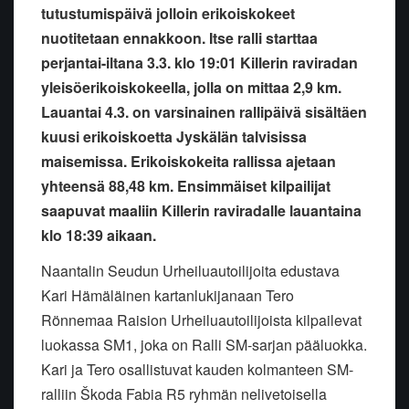
tutustumispäivä jolloin erikoiskokeet
nuotitetaan ennakkoon. Itse ralli starttaa
perjantai-iltana 3.3. klo 19:01 Killerin raviradan
yleisöerikoiskokeella, jolla on mittaa 2,9 km.
Lauantai 4.3. on varsinainen rallipäivä sisältäen
kuusi erikoiskoetta Jyskälän talvisissa
maisemissa. Erikoiskokeita rallissa ajetaan
yhteensä 88,48 km. Ensimmäiset kilpailijat
saapuvat maaliin Killerin raviradalle lauantaina
klo 18:39 aikaan.
Naantalin Seudun Urheiluautoilijoita edustava
Kari Hämäläinen kartanlukijanaan Tero
Rönnemaa Raision Urheiluautoilijoista kilpailevat
luokassa SM1, joka on Ralli SM-sarjan pääluokka.
Kari ja Tero osallistuvat kauden kolmanteen SM-
ralliin Škoda Fabia R5 ryhmän nelivetoisella