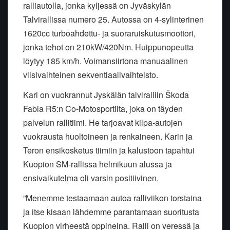
ralliautolla, jonka kyljessä on Jyväskylän
Talvirallissa numero 25. Autossa on 4-sylinterinen
1620cc turboahdettu- ja suoraruiskutusmoottori,
jonka tehot on 210kW/420Nm. Huippunopeutta
löytyy 185 km/h. Voimansiirtona manuaalinen
viisivaihteinen sekventiaalivaihteisto.
Kari on vuokrannut Jyskälän talviralliin Škoda
Fabia R5:n Co-Motosportilta, joka on täyden
palvelun rallitiimi. He tarjoavat kilpa-autojen
vuokrausta huoltoineen ja renkaineen. Karin ja
Teron ensikosketus tiimiin ja kalustoon tapahtui
Kuopion SM-rallissa helmikuun alussa ja
ensivaikutelma oli varsin positiivinen.
”Menemme testaamaan autoa ralliviikon torstaina
ja itse kisaan lähdemme parantamaan suoritusta
Kuopion virheestä oppineina. Ralli on veressä ja