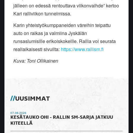
jälleen on edessä rentouttava viikonvaihde” kertoo
Kari ralliviikon tunnelmissa.
Karin yhteistyökumppaneiden väreihin teipattu
auto on raikas ja valmiina Jyskälän
runsaslumisille erikoiskokeille. Rallia voi seurata
realiaikaisesti sivuilta:
https://www.rallism.fi
Kuva: Toni Ollikainen
UUSIMMAT
07.08.2026
KESÄTAUKO OHI - RALLIN SM-SARJA JATKUU
KITEELLÄ