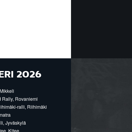
ERI 2026
Mikkeli
d Rally, Rovaniemi
himäki-ralli, Riihimäki
matra
i, Jyväskylä
ee, Kitee