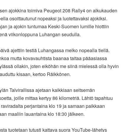
sen ajokkina toimiva Peugeot 208 Rally4 on alkukauden
ella osoittautunut nopeaksi ja luotettavaksi ajokiksi.
ajan ja ajokin tuntumaa Keski-Suomen lumille hiottiin
nä viikonloppuna Luhangan seudulla.
päivä ajettiin testiä Luhangassa melko nopealla tiellä.
koa mutta kovavauhtista baanaa taitaa pääasiassa
lässä ollakin, joten eiköhän me siinä mielessä olla hyvin
auduttu kisaan, kertoo Räikkönen.
län Talvirallissa ajetaan kaikkiaan seitsemän
koetta, joille mittaa kertyy 86 kilometriä. Lähtö tapahtuu
n raviradalta perjantaina klo 19 ja samaan paikkaan
an maaliin lauantaina klo 18:30 jälkeen.
usta tuotetaan tutusti kattava suora YouTube-lähetys