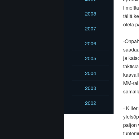
ilmoitt
2008
tällä k
oteta p
2007
-Onpaha
2006
saadaa
ja kat
2005
taktisi
2004
kaaval
MM-rall
2003
samall
2002
- Kille
yleisöp
paljon 
tuntemu