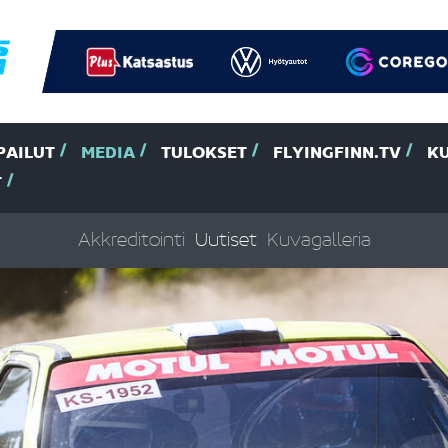
PAILUT
MEDIA
TULOKSET
FLYINGFINN.TV
K
T
Akkreditointi
Uutiset
Kuvagalleria