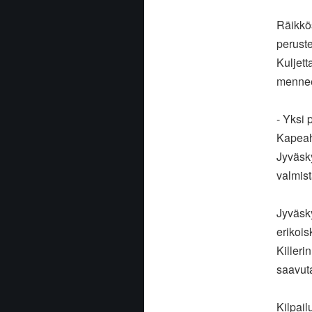
Räikkö
peruste
Kuljett
mennee
- Yksi 
Kapeah
Jyväsky
valmist
Jyväsky
erikois
Killeri
saavuta
Kilpail