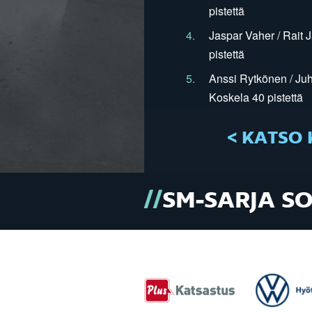
pistettä
4.
Jaspar Vaher / Rait 
pistettä
5.
Anssi Rytkönen / Juh
Koskela 40 pistettä
< KATSO 
SM-SARJA S