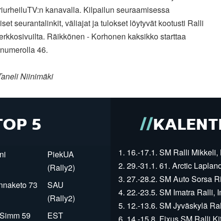
riurheiluTV:n kanavalla. Kilpailun seuraamisessa
iset seurantalinkit, väliajat ja tulokset löytyvät kootusti Ralli
rkkosivuilta. Räikkönen - Korhonen kaksikko starttaa
 numerolla 46.
aneli Niinimäki
TOP 5
KALENT
1. 16.-17.1. SM Ralli Mikkeli, 
ni
PiekUA
2. 29.-31.1. 61. Arctic Laplan
(Rally2)
3. 27.-28.2. SM Auto Sorsa Rii
innaketo 73
SAU
4. 22.-23.5. SM Imatra Ralli, I
(Rally2)
5. 12.-13.6. SM Jyväskylä Rall
r Simm 59
EST
6. 14.-15.8. Fixus SM Ralli Kit