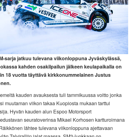
SM-sarja jatkuu tulevana viikonloppuna Jyväskylässä,
okassa kahden osakilpailun jälkeen keulapaikalla on
in 18 vuotta täyttävä kirkkonummelainen Justus
önen.
emeltä kauden avauksesta tuli tammikuussa voitto jonka
ksi muutaman viikon takaa Kuopiosta mukaan tarttui
sija. Hyvän kauden alun Espoo Motorsport
 edustavan seuratoverinsa Mikael Korhosen kartturoimana
 Räikkönen lähtee tulevana viikonloppuna ajettavaan
län Talviralliin jalat maassa. SM3-luokkaan on