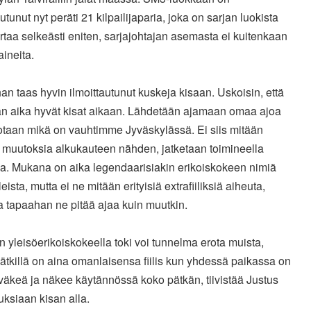
autunut nyt peräti 21 kilpailijaparia, joka on sarjan luokista
ertaa selkeästi eniten, sarjajohtajan asemasta ei kuitenkaan
aineita.
n taas hyvin ilmoittautunut kuskeja kisaan. Uskoisin, että
n aika hyvät kisat aikaan. Lähdetään ajamaan omaa ajoa
sotaan mikä on vauhtimme Jyväskylässä. Ei siis mitään
a muutoksia alkukauteen nähden, jatketaan toimineella
la. Mukana on aika legendaarisiakin erikoiskokeen nimiä
eista, mutta ei ne mitään erityisiä extrafiiliksiä aiheuta,
a tapaahan ne pitää ajaa kuin muutkin.
rin yleisöerikoiskokeella toki voi tunnelma erota muista,
ätkillä on aina omanlaisensa fiilis kun yhdessä paikassa on
väkeä ja näkee käytännössä koko pätkän, tiivistää Justus
ksiaan kisan alla.