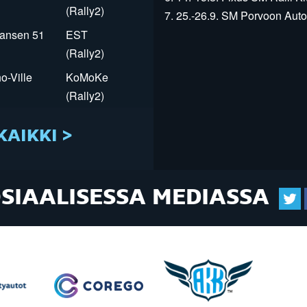
(Rally2)
7. 25.-26.9. SM Porvoon Autop
Jansen 51
EST
(Rally2)
o-Ville
KoMoKe
(Rally2)
KAIKKI >
OSIAALISESSA MEDIASSA