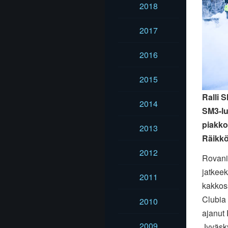
2018
2017
2016
2015
Ralli 
2014
SM3-lu
piakko
2013
Räikk
2012
Rovani
jatkee
2011
kakkos
Clubia
2010
ajanut
2009
Jyväsky