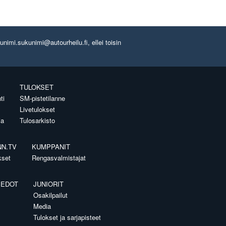
imi.sukunimi@autourheilu.fi, ellei toisin
TULOKSET
ti
SM-pistetilanne
Livetulokset
ia
Tulosarkisto
NN.TV
KUMPPANIT
kset
Rengasvalmistajat
IEDOT
JUNIORIT
Osakilpailut
Media
Tulokset ja sarjapisteet