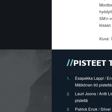
Mootto
hyödyll
SM:n ve
kisaan
Kuva: T
PISTEET 
1.
Esapekka Lappi / En
Mälkönen 93 pistettä
2.
Lauri Joona / Antti L
pistettä
3.
Patrick Enok / Silve