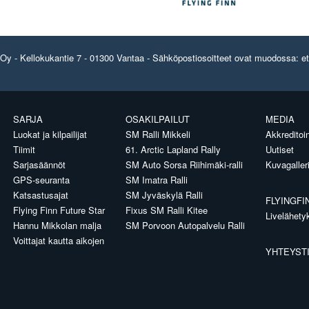
y - Kellokukantie 7 - 01300 Vantaa - Sähköpostiosoitteet ovat muodossa: etun
SARJA
OSAKILPAILUT
MEDIA
Luokat ja kilpailijat
SM Ralli Mikkeli
Akkreditoin
Tiimit
61. Arctic Lapland Rally
Uutiset
Sarjasäännöt
SM Auto Sorsa Riihimäki-ralli
Kuvagaller
GPS-seuranta
SM Imatra Ralli
Katsastusajat
SM Jyväskylä Ralli
FLYINGFI
Flying Finn Future Star
Fixus SM Ralli Kitee
Livelähety
Hannu Mikkolan malja
SM Porvoon Autopalvelu Ralli
Voittajat kautta aikojen
YHTEYST