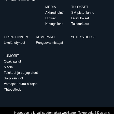
MEDIA
TULOKSET
Akkreditointi
SM-pistetilanne
Uutiset
Livetulokset
Kuvagalleria
Tulosarkisto
FLYINGFINN.TV
KUMPPANIT
YHTEYSTIEDOT
Livelähetykset
Rengasvalmistajat
JUNIORIT
Osakilpailut
Media
Tulokset ja sarjapisteet
Sarjasäännöt
Voittajat kautta aikojen
Yhteystiedot
Nopeuden ja turvallisuuden takaa
webStage
- Teknologia & Design ©