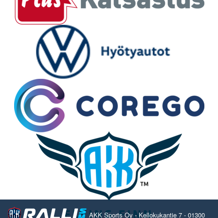
AKK Sports Oy - Kellokukantie 7 - 01300