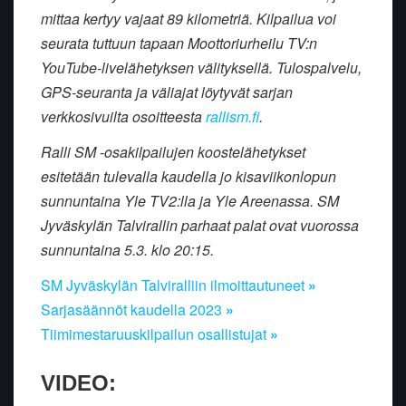
mittaa kertyy vajaat 89 kilometriä. Kilpailua voi
seurata tuttuun tapaan Moottoriurheilu TV:n
YouTube-livelähetyksen välityksellä. Tulospalvelu,
GPS-seuranta ja väliajat löytyvät sarjan
verkkosivuilta osoitteesta
rallism.fi
.
Ralli SM -osakilpailujen koostelähetykset
esitetään tulevalla kaudella jo kisaviikonlopun
sunnuntaina Yle TV2:lla ja Yle Areenassa. SM
Jyväskylän Talvirallin parhaat palat ovat vuorossa
sunnuntaina 5.3. klo 20:15.
SM Jyväskylän Talviralliin ilmoittautuneet
»
Sarjasäännöt kaudella 2023
»
Tiimimestaruuskilpailun osallistujat
»
VIDEO: