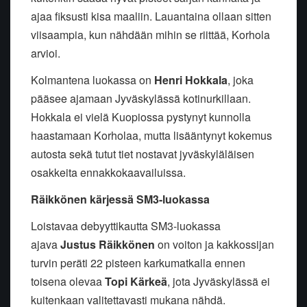
ajaa fiksusti kisa maaliin. Lauantaina ollaan sitten
viisaampia, kun nähdään mihin se riittää, Korhola
arvioi.
Kolmantena luokassa on
Henri Hokkala
, joka
pääsee ajamaan Jyväskylässä kotinurkillaan.
Hokkala ei vielä Kuopiossa pystynyt kunnolla
haastamaan Korholaa, mutta lisääntynyt kokemus
autosta sekä tutut tiet nostavat jyväskyläläisen
osakkeita ennakkokaavailuissa.
Räikkönen kärjessä SM3-luokassa
Loistavaa debyyttikautta SM3-luokassa
ajava
Justus Räikkönen
on voiton ja kakkossijan
turvin peräti 22 pisteen karkumatkalla ennen
toisena olevaa
Topi Kärkeä
, jota Jyväskylässä ei
kuitenkaan valitettavasti mukana nähdä.