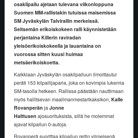
osakilpailu ajetaan tulevana viikonloppuna
Suomen MM-rallistakin tutuissa maisemissa
SM Jyväskylän Talvirallin merkeissä.
Seitsemän erikoiskokeen ralli käynnistetään
perjantaina Killerin raviradan
yleisöerikoiskokeella ja lauantaina on
vuorossa sitten kuusi huimaa
metsäerikoiskoetta.
Kaikkiaan Jyväskylän osakilpailuun ilmoittautui
peräti 153 kilpailijaparia, joka on kovimpia lukemia
SM-tasolla hetkeen. Rallissa päästään nauttimaan
myös hallitsevan maailmanmestarikaksikon,
Kalle
Rovanperän
ja
Jonne
Halttusen
ajosuorituksista, sillä he molemmat
ajavat kilpailun 0-autoja.
Rovanperä suorittaa kilpailun reitin viimeisenä