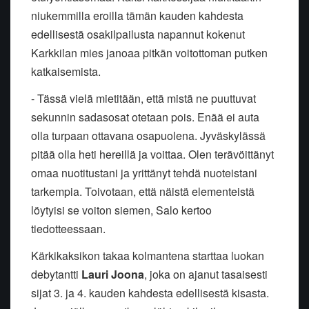
niukemmilla eroilla tämän kauden kahdesta
edellisestä osakilpailusta napannut kokenut
Karkkilan mies janoaa pitkän voitottoman putken
katkaisemista.
- Tässä vielä mietitään, että mistä ne puuttuvat
sekunnin sadasosat otetaan pois. Enää ei auta
olla turpaan ottavana osapuolena. Jyväskylässä
pitää olla heti hereillä ja voittaa. Olen terävöittänyt
omaa nuotitustani ja yrittänyt tehdä nuoteistani
tarkempia. Toivotaan, että näistä elementeistä
löytyisi se voiton siemen, Salo kertoo
tiedotteessaan.
Kärkikaksikon takaa kolmantena starttaa luokan
debytantti
Lauri Joona
, joka on ajanut tasaisesti
sijat 3. ja 4. kauden kahdesta edellisestä kisasta.