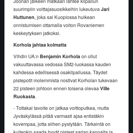
Joonan jälkeen matkaan lähtee kilpailun
suurimpiin voittajasuosikkeihin lukeutuva
Jari
Huttunen
, joka sai Kuopiossa huikean
onnistumisen ottamalla voiton Rovaniemen
keskeytyksen jatkoksi.
Korhola jahtaa kolmatta
Vihdin UA:n
Benjamin Korhola
on ollut
vakuuttavassa vedossa SM2-luokassa kauden
kahdessa edellisessä osakilpailussa. Täydet
pistepotit molemmista nostivat Korholan tukevaan
22 pisteen johtoon ennen toisena olevaa
Ville
Ruokasta
.
- Tottakai tavoite on jatkaa voittoputkea, mutta
Jyväskylässä pitää varmasti ajaa entistäkin
kovempaa, jotta siihen pystytään. Tärkeintä on
kuitenkin saada hyvät pisteet sarjan kannalta ja