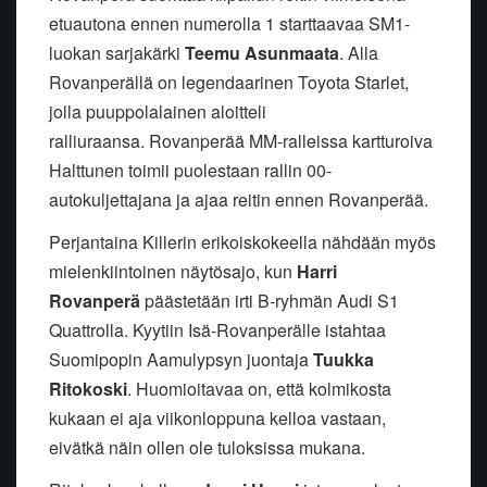
etuautona ennen numerolla 1 starttaavaa SM1-
luokan sarjakärki
Teemu Asunmaata
. Alla
Rovanperällä on legendaarinen Toyota Starlet,
jolla puuppolalainen aloitteli
ralliuraansa. Rovanperää MM-ralleissa kartturoiva
Halttunen toimii puolestaan rallin 00-
autokuljettajana ja ajaa reitin ennen Rovanperää.
Perjantaina Killerin erikoiskokeella nähdään myös
mielenkiintoinen näytösajo, kun
Harri
Rovanperä
päästetään irti B-ryhmän Audi S1
Quattrolla. Kyytiin Isä-Rovanperälle istahtaa
Suomipopin Aamulypsyn juontaja
Tuukka
Ritokoski
. Huomioitavaa on, että kolmikosta
kukaan ei aja viikonloppuna kelloa vastaan,
eivätkä näin ollen ole tuloksissa mukana.