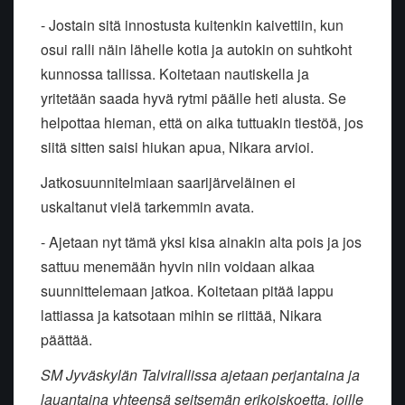
- Jostain sitä innostusta kuitenkin kaivettiin, kun
osui ralli näin lähelle kotia ja autokin on suhtkoht
kunnossa tallissa. Koitetaan nautiskella ja
yritetään saada hyvä rytmi päälle heti alusta. Se
helpottaa hieman, että on aika tuttuakin tiestöä, jos
siitä sitten saisi hiukan apua, Nikara arvioi.
Jatkosuunnitelmiaan saarijärveläinen ei
uskaltanut vielä tarkemmin avata.
- Ajetaan nyt tämä yksi kisa ainakin alta pois ja jos
sattuu menemään hyvin niin voidaan alkaa
suunnittelemaan jatkoa. Koitetaan pitää lappu
lattiassa ja katsotaan mihin se riittää, Nikara
päättää.
SM Jyväskylän Talvirallissa ajetaan perjantaina ja
lauantaina yhteensä seitsemän erikoiskoetta, joille