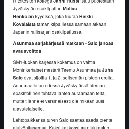
Ritokosken kollega
Janni Hussi
istuu puolestaan
Jyväskylän osakilpailun
Matias
Henkolan
kyydissä, joka tuuraa
Heikki
Kovalaista
tämän kilpaillessa samaan aikaan
Japanin rallisarjan osakilpailussa.
Asunmaa sarjakärjessä matkaan - Salo janoaa
avausvoittoa
SM1-luokan kärjessä kokemus on valttia.
Moninkertaiset mestarit Teemu Asunmaa ja
Juha
Salo
ovat sijoilla 1. ja 2. seitsemän pisteen erolla.
Asunmaalla on edessä Jyväskylässä hieman
epäkiitollinen tehtävä lähteä auraamaan teitä,
mutta tilanne ei varsinaisesti ole mikään uusi
alavutelaiselle.
Lähtöpaikkansa turvin Salo saattaa saada pientä
etulyöntiasemaa. Kaksi kakkossijaa niukkaakin