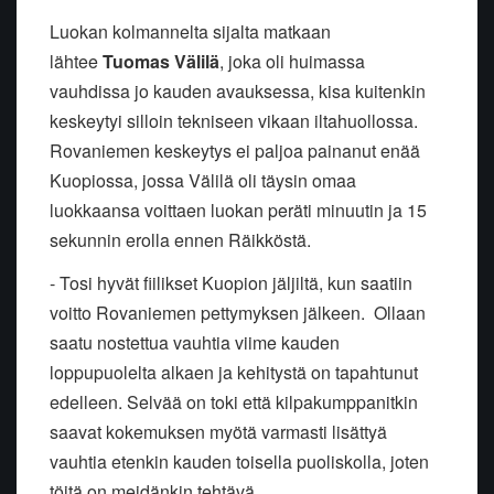
Luokan kolmannelta sijalta matkaan
lähtee
Tuomas Välilä
, joka oli huimassa
vauhdissa jo kauden avauksessa, kisa kuitenkin
keskeytyi silloin tekniseen vikaan iltahuollossa.
Rovaniemen keskeytys ei paljoa painanut enää
Kuopiossa, jossa Välilä oli täysin omaa
luokkaansa voittaen luokan peräti minuutin ja 15
sekunnin erolla ennen Räikköstä.
- Tosi hyvät fiilikset Kuopion jäljiltä, kun saatiin
voitto Rovaniemen pettymyksen jälkeen. Ollaan
saatu nostettua vauhtia viime kauden
loppupuolelta alkaen ja kehitystä on tapahtunut
edelleen. Selvää on toki että kilpakumppanitkin
saavat kokemuksen myötä varmasti lisättyä
vauhtia etenkin kauden toisella puoliskolla, joten
töitä on meidänkin tehtävä.