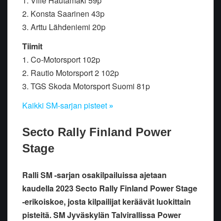
1. Ville Hautamäki 59p
2. Konsta Saarinen 43p
3. Arttu Lähdeniemi 20p
Tiimit
1. Co-Motorsport 102p
2. Rautio Motorsport 2 102p
3. TGS Skoda Motorsport Suomi 81p
Kaikki SM-sarjan pisteet
»
Secto Rally Finland Power
Stage
Ralli SM -sarjan osakilpailuissa ajetaan
kaudella 2023 Secto Rally Finland Power Stage
-erikoiskoe, josta kilpailijat keräävät luokittain
pisteitä. SM Jyväskylän Talvirallissa Power