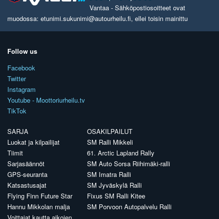
Vantaa - Sähköpostiosoitteet ovat
muodossa: etunimi.sukunimi@autourheilu.fi, ellei toisin mainittu
Follow us
Facebook
Twitter
Instagram
Youtube - Moottoriurheilu.tv
TikTok
SARJA
OSAKILPAILUT
Luokat ja kilpailijat
SM Ralli Mikkeli
Tiimit
61. Arctic Lapland Rally
Sarjasäännöt
SM Auto Sorsa Riihimäki-ralli
GPS-seuranta
SM Imatra Ralli
Katsastusajat
SM Jyväskylä Ralli
Flying Finn Future Star
Fixus SM Ralli Kitee
Hannu Mikkolan malja
SM Porvoon Autopalvelu Ralli
Voittajat kautta aikojen