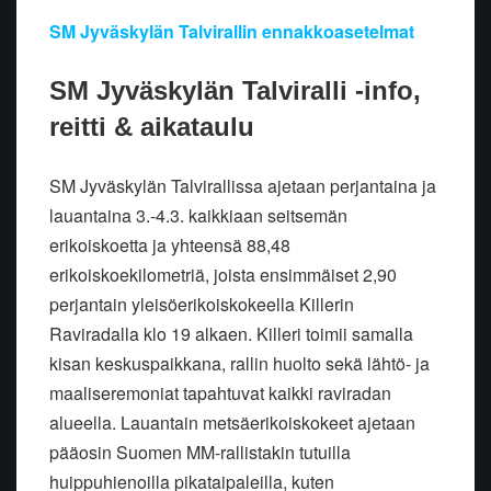
SM Jyväskylän Talvirallin ennakkoasetelmat
SM Jyväskylän Talviralli -info,
reitti & aikataulu
SM Jyväskylän Talvirallissa ajetaan perjantaina ja
lauantaina 3.-4.3. kaikkiaan seitsemän
erikoiskoetta ja yhteensä 88,48
erikoiskoekilometriä, joista ensimmäiset 2,90
perjantain yleisöerikoiskokeella Killerin
Raviradalla klo 19 alkaen. Killeri toimii samalla
kisan keskuspaikkana, rallin huolto sekä lähtö- ja
maaliseremoniat tapahtuvat kaikki raviradan
alueella. Lauantain metsäerikoiskokeet ajetaan
pääosin Suomen MM-rallistakin tutuilla
huippuhienoilla pikataipaleilla, kuten