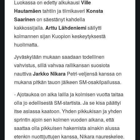
Luokassa on edetty alkukausi
Ville
Hautamäen
tahtiin ja tiimikaveri
Konsta
Saarinen
on säestänyt kahdella
kakkossijalla.
Arttu Lähdeniemi
säilytti
kolmannen sijan Kuopion keskeytyksestä
huolimatta.
Jyväskylään mukaan saadaan todellinen
vahvistus, sillä vahvaa rallikansan suosiota
nauttiva
Jarkko Nikara
Petri-veljensä kanssa on
mukana pitkän tauon jälkeen SM-osakilpailussa.
- Ajotaukoa on aika lailla ja kolmisen vuotta taitaa
olla jo edellisestä SM-startista. Ja se kisa päättyi
itse asiassa kaatoon. Yhden pikkukisan ja yhden
sprintin ajoin sen kolmen vuoden aikana, että
saattaa olla pikkuisen hakemista ainakin alussa
etenkin nuottijuttujen kanssa, Nikara naureskelee.