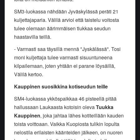
SM3-luokassa nähdään Jyväskylässä peräti 21
kuljettajaparia. Välilä arvioi että taistelu voitosta
tulee olemaan äärimmäisen tiukkaa seudun
haastavilla teillä.
- Varmasti saa täysillä mennä "Jyskälässä". Tosi
moni kuljettaja tulee varmasti sisuuntuneena
kilpailemaan, joten yhtään ei parane löysäillä,
Välilä kertoo.
Kauppinen suosikkina kotiseudun teille
SM4-luokassa ykköspaikkaa 46 pisteellä pitää
hallussaan Laukaasta kotoisin oleva
Tuukka
Kauppinen
, joka jahtaa lähes kotiteillään kauden
toista voittoaan. Vaikka Kuopiosta tulikin lopulta
nelostila erilaisten käänteiden jälkeen, on nuoren