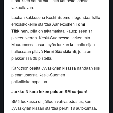
lupauksen vauhti ollut tällä kaudella todella
vakuuttavaa.
Luokan kakkosena Keski-Suomen legendaarisille
erikoiskokeille starttaa Äänekosken
Tomi
Tikkinen
, jolla on takamatkaa Kauppiseen 11
pisteen verran. Keski-Suomessa, tarkemmin
Muuramessa, asuu myös luokan kolmatta sijaa
hallussaan pitävä
Henri Sääskilahti
, jolla on
plakkarissa 25 pistettä.
Kärkitrion osalta Jyväskylän kisassa nähdään siis
pienimuotoista Keski-Suomen
paikalliskamppailua.
Jarkko Nikara tekee paluun SM-sarjaan!
SM5-luokassa on jälleen vahva edustus, kun
Jyväskylän kisaan starttaa peräti 18 autokuntaa.