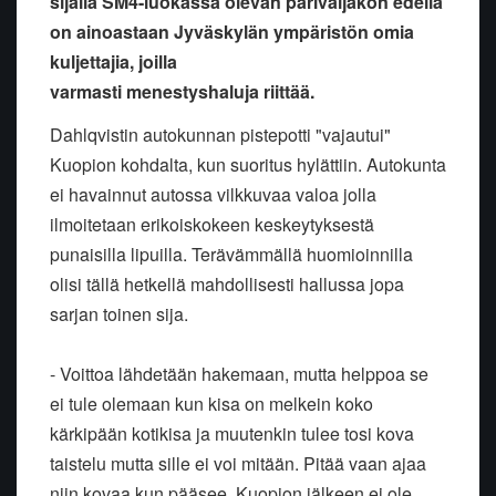
sijalla SM4-luokassa olevan parivaljakon edellä
on ainoastaan Jyväskylän ympäristön omia
kuljettajia, joilla
varmasti menestyshaluja riittää.
Dahlqvistin autokunnan pistepotti "vajautui"
Kuopion kohdalta, kun suoritus hylättiin. Autokunta
ei havainnut autossa vilkkuvaa valoa jolla
ilmoitetaan erikoiskokeen keskeytyksestä
punaisilla lipuilla. Terävämmällä huomioinnilla
olisi tällä hetkellä mahdollisesti hallussa jopa
sarjan toinen sija.
- Voittoa lähdetään hakemaan, mutta helppoa se
ei tule olemaan kun kisa on melkein koko
kärkipään kotikisa ja muutenkin tulee tosi kova
taistelu mutta sille ei voi mitään. Pitää vaan ajaa
niin kovaa kun pääsee. Kuopion jälkeen ei ole