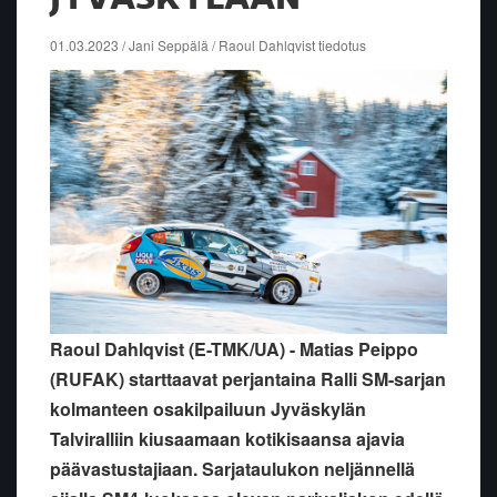
01.03.2023 / Jani Seppälä / Raoul Dahlqvist tiedotus
Raoul Dahlqvist (E-TMK/UA) - Matias Peippo
(RUFAK) starttaavat perjantaina Ralli SM-sarjan
kolmanteen osakilpailuun Jyväskylän
Talviralliin kiusaamaan kotikisaansa ajavia
päävastustajiaan. Sarjataulukon neljännellä