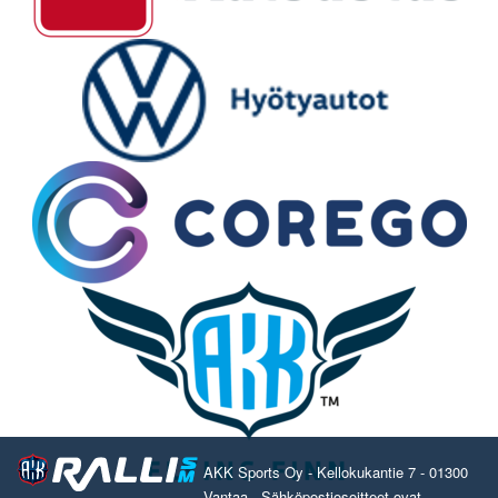
AKK Sports Oy - Kellokukantie 7 - 01300
Vantaa - Sähköpostiosoitteet ovat