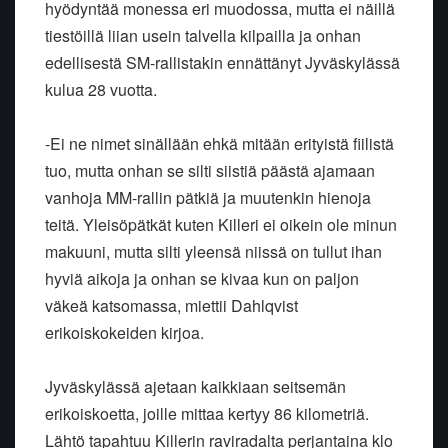
hyödyntää monessa eri muodossa, mutta ei näillä
tiestöillä liian usein talvella kilpailla ja onhan
edellisestä SM-rallistakin ennättänyt Jyväskylässä
kulua 28 vuotta.
-Ei ne nimet sinällään ehkä mitään erityistä fiilistä
tuo, mutta onhan se silti siistiä päästä ajamaan
vanhoja MM-rallin pätkiä ja muutenkin hienoja
teitä. Yleisöpätkät kuten Killeri ei oikein ole minun
makuuni, mutta silti yleensä niissä on tullut ihan
hyviä aikoja ja onhan se kivaa kun on paljon
väkeä katsomassa, miettii Dahlqvist
erikoiskokeiden kirjoa.
Jyväskylässä ajetaan kaikkiaan seitsemän
erikoiskoetta, joille mittaa kertyy 86 kilometriä.
Lähtö tapahtuu Killerin raviradalta perjantaina klo