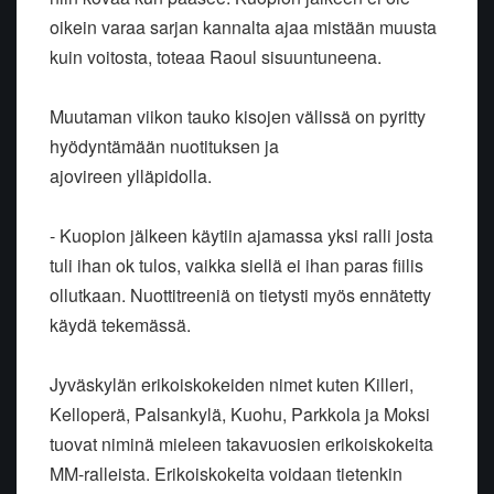
oikein varaa sarjan kannalta ajaa mistään muusta
kuin voitosta, toteaa Raoul sisuuntuneena.
Muutaman viikon tauko kisojen välissä on pyritty
hyödyntämään nuotituksen ja
ajovireen ylläpidolla.
- Kuopion jälkeen käytiin ajamassa yksi ralli josta
tuli ihan ok tulos, vaikka siellä ei ihan paras fiilis
ollutkaan. Nuottitreeniä on tietysti myös ennätetty
käydä tekemässä.
Jyväskylän erikoiskokeiden nimet kuten Killeri,
Kelloperä, Palsankylä, Kuohu, Parkkola ja Moksi
tuovat niminä mieleen takavuosien erikoiskokeita
MM-ralleista. Erikoiskokeita voidaan tietenkin