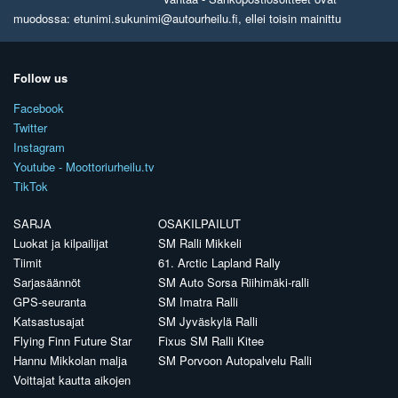
muodossa: etunimi.sukunimi@autourheilu.fi, ellei toisin mainittu
Follow us
Facebook
Twitter
Instagram
Youtube - Moottoriurheilu.tv
TikTok
SARJA
OSAKILPAILUT
Luokat ja kilpailijat
SM Ralli Mikkeli
Tiimit
61. Arctic Lapland Rally
Sarjasäännöt
SM Auto Sorsa Riihimäki-ralli
GPS-seuranta
SM Imatra Ralli
Katsastusajat
SM Jyväskylä Ralli
Flying Finn Future Star
Fixus SM Ralli Kitee
Hannu Mikkolan malja
SM Porvoon Autopalvelu Ralli
Voittajat kautta aikojen