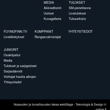
MEDIA
TULOKSET
Akkreditointi
SM-pistetilanne
Uutiset
Livetulokset
Kuvagalleria
Tulosarkisto
FLYINGFINN.TV
KUMPPANIT
YHTEYSTIEDOT
Livelähetykset
Rengasvalmistajat
JUNIORIT
Osakilpailut
Media
Tulokset ja sarjapisteet
Sarjasäännöt
Voittajat kautta aikojen
Yhteystiedot
Nopeuden ja turvallisuuden takaa
webStage
- Teknologia & Design ©
online.fi