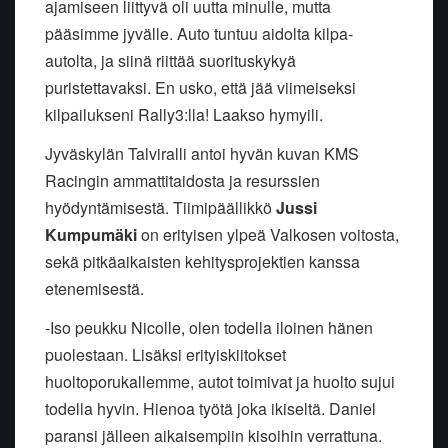
ajamiseen liittyvä oli uutta minulle, mutta
pääsimme jyvälle. Auto tuntuu aidolta kilpa-
autolta, ja siinä riittää suorituskykyä
puristettavaksi. En usko, että jää viimeiseksi
kilpailukseni Rally3:lla! Laakso hymyili.
Jyväskylän Talviralli antoi hyvän kuvan KMS
Racingin ammattitaidosta ja resurssien
hyödyntämisestä. Tiimipäällikkö
Jussi
Kumpumäki
on erityisen ylpeä Valkosen voitosta,
sekä pitkäaikaisten kehitysprojektien kanssa
etenemisestä.
-Iso peukku Nicolle, olen todella iloinen hänen
puolestaan. Lisäksi erityiskiitokset
huoltoporukallemme, autot toimivat ja huolto sujui
todella hyvin. Hienoa työtä joka ikiseltä. Daniel
paransi jälleen aikaisempiin kisoihin verrattuna.