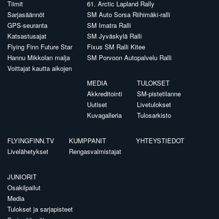
Tiimit
61. Arctic Lapland Rally
Sarjasäännöt
SM Auto Sorsa Riihimäki-ralli
GPS-seuranta
SM Imatra Ralli
Katsastusajat
SM Jyväskylä Ralli
Flying Finn Future Star
Fixus SM Ralli Kitee
Hannu Mikkolan malja
SM Porvoon Autopalvelu Ralli
Voittajat kautta aikojen
MEDIA
TULOKSET
Akkreditointi
SM-pistetilanne
Uutiset
Livetulokset
Kuvagalleria
Tulosarkisto
FLYINGFINN.TV
KUMPPANIT
YHTEYSTIEDOT
Livelähetykset
Rengasvalmistajat
JUNIORIT
Osakilpailut
Media
Tulokset ja sarjapisteet