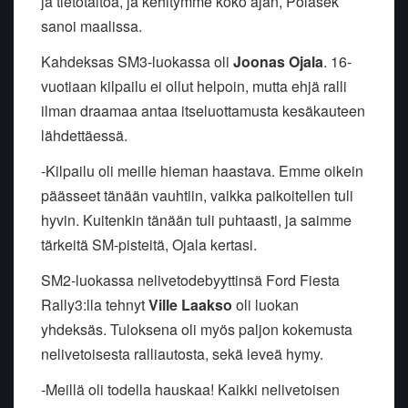
ja tietotaitoa, ja kehitymme koko ajan, Polasek
sanoi maalissa.
Kahdeksas SM3-luokassa oli
Joonas Ojala
. 16-
vuotiaan kilpailu ei ollut helpoin, mutta ehjä ralli
ilman draamaa antaa itseluottamusta kesäkauteen
lähdettäessä.
-Kilpailu oli meille hieman haastava. Emme oikein
päässeet tänään vauhtiin, vaikka paikoitellen tuli
hyvin. Kuitenkin tänään tuli puhtaasti, ja saimme
tärkeitä SM-pisteitä, Ojala kertasi.
SM2-luokassa nelivetodebyyttinsä Ford Fiesta
Rally3:lla tehnyt
Ville Laakso
oli luokan
yhdeksäs. Tuloksena oli myös paljon kokemusta
nelivetoisesta ralliautosta, sekä leveä hymy.
-Meillä oli todella hauskaa! Kaikki nelivetoisen