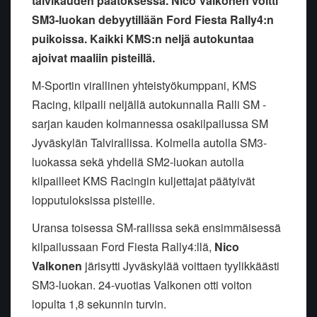
talvikauden päätöksessä. Nico Valkonen voitti
SM3-luokan debyytillään Ford Fiesta Rally4:n
puikoissa. Kaikki KMS:n neljä autokuntaa
ajoivat maaliin pisteillä.
M-Sportin virallinen yhteistyökumppani, KMS
Racing, kilpaili neljällä autokunnalla Ralli SM -
sarjan kauden kolmannessa osakilpailussa SM
Jyväskylän Talvirallissa. Kolmella autolla SM3-
luokassa sekä yhdellä SM2-luokan autolla
kilpailleet KMS Racingin kuljettajat päätyivät
lopputuloksissa pisteille.
Uransa toisessa SM-rallissa sekä ensimmäisessä
kilpailussaan Ford Fiesta Rally4:llä,
Nico
Valkonen
järisytti Jyväskylää voittaen tyylikkäästi
SM3-luokan. 24-vuotias Valkonen otti voiton
lopulta 1,8 sekunnin turvin.