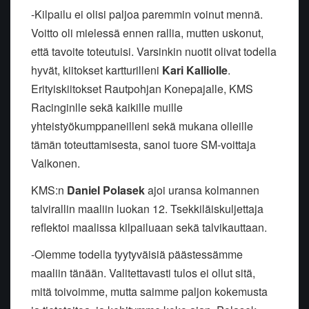
-Kilpailu ei olisi paljoa paremmin voinut mennä.
Voitto oli mielessä ennen rallia, mutten uskonut,
että tavoite toteutuisi. Varsinkin nuotit olivat todella
hyvät, kiitokset kartturilleni
Kari Kalliolle
.
Erityiskiitokset Rautpohjan Konepajalle, KMS
Racinginlle sekä kaikille muille
yhteistyökumppaneilleni sekä mukana olleille
tämän toteuttamisesta, sanoi tuore SM-voittaja
Valkonen.
KMS:n
Daniel Polasek
ajoi uransa kolmannen
talvirallin maaliin luokan 12. Tsekkiläiskuljettaja
reflektoi maalissa kilpailuaan sekä talvikauttaan.
-Olemme todella tyytyväisiä päästessämme
maaliin tänään. Valitettavasti tulos ei ollut sitä,
mitä toivoimme, mutta saimme paljon kokemusta