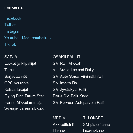
Follow us
Facebook
Twitter
Instagram
Youtube - Moottoriurheilu.tv
TikTok
SARJA
OSAKILPAILUT
Luokat ja kilpailijat
SM Ralli Mikkeli
Tiimit
61. Arctic Lapland Rally
Sarjasäännöt
SM Auto Sorsa Riihimäki-ralli
GPS-seuranta
SM Imatra Ralli
Katsastusajat
SM Jyväskylä Ralli
Flying Finn Future Star
Fixus SM Ralli Kitee
Hannu Mikkolan malja
SM Porvoon Autopalvelu Ralli
Voittajat kautta aikojen
MEDIA
TULOKSET
Akkreditointi
SM-pistetilanne
Uutiset
Livetulokset