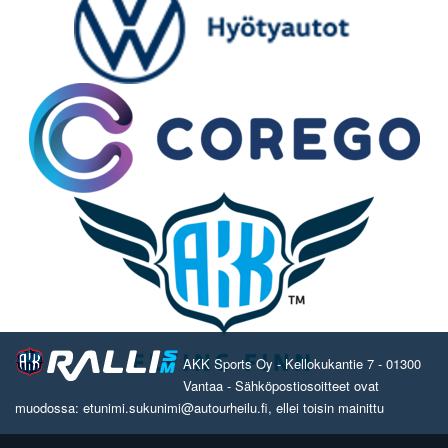
AKK Sports Oy - Kellokukantie 7 - 01300
Vantaa - Sähköpostiosoitteet ovat
muodossa: etunimi.sukunimi@autourheilu.fi, ellei toisin mainittu