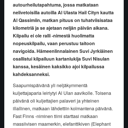
autourheilutapahtuma, jossa matkataan
nelivetoisilla autoilla Al Ulasta Hail Cityn kautta
Al Qassimiin, matkan pituus on tuhatviisisataa
kilometriä ja se ajetaan neljän päivän aikana.
Kilpailu ei ole ralli -nimestä huolimatta
nopeuskilpailu, vaan perustuu taitoon
navigoida. Hämeenlinnalainen Suvi Jyrkiäinen
osallistui kilpailuun kartanlukija Suvi Nisulan
kanssa, kesäinen kaksikko ajoi kilpailussa
kahdeksanneksi.
Saapumispäivänä yli neljäkymmentä
kuljettajaparia leiriytyi Al Ulan aavikolle. Toisena
päivänä oli kuljettajien palaveri ja yhteinen
illallinen, matkaan lähdettiin kolmantena päivänä.
Fast Finns -niminen tiimi starttasi matkaan
massiivisen maamerkin, elefanttikiven (Elephant