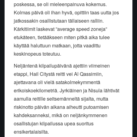
poskessa, se oli mieleenpainuva kokemus.
Kolmas päivä oli ihan hyvä, opittiin taas uutta jos
jatkossakin osallistutaan tällaiseen ralliin.
Kärkitiimit laskevat ”average speed zoneja”
etukäteen, tietääkseen miten pitkä aika tulee
käyttää haluttuun matkaan, jotta vaadittu
keskinopeus toteutuu.
Neljäntenä kilpailupäivänä ajettiin viimeinen
etappi, Hail Citystä reitti vei Al Qassimiin,
ajettavana oli vielä satakolmekymmentä
erikoiskoekilometriä. Jyrkiäinen ja Nisula lähtivät
aamulla reitille seitsemänneltä sijalta, mutta
riskinotto päivän aikana aiheutti putoamisen
kahdeksanneksi, mikä on neljänkymmenen
osallistujan kilpailussa upea suoritus
ensikertalaisilta.