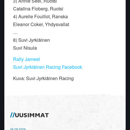
3) Annie Seel, Ruotsi
Catalina Floberg, Ruotsi
4) Aurelie Fouillot, Ranska
Eleanor Coker, Yhdysvallat
…
8) Suvi Jyrkiäinen
Suvi Nisula
Rally Jameel
Suvi Jyrkiäinen Racing Facebook
Kuva: Suvi Jyrkiäinen Racing
UUSIMMAT
06.08.2026