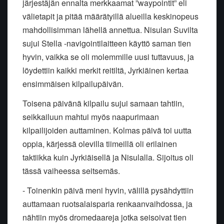
järjestäjän ennalta merkkaamat ”waypointit” eli
välietapit ja pitää määrätyillä alueilla keskinopeus
mahdollisimman lähellä annettua. Nisulan Suvilta
sujui Stella -navigointilaitteen käyttö saman tien
hyvin, vaikka se oli molemmille uusi tuttavuus, ja
löydettiin kaikki merkit reitiltä, Jyrkiäinen kertaa
ensimmäisen kilpailupäivän.
Toisena päivänä kilpailu sujui samaan tahtiin,
seikkailuun mahtui myös naapurimaan
kilpailijoiden auttaminen. Kolmas päivä toi uutta
oppia, kärjessä olevilla tiimeillä oli erilainen
taktiikka kuin Jyrkiäisellä ja Nisulalla. Sijoitus oli
tässä vaiheessa seitsemäs.
- Toinenkin päivä meni hyvin, välillä pysähdyttiin
auttamaan ruotsalaisparia renkaanvaihdossa, ja
nähtiin myös dromedaareja jotka seisoivat tien