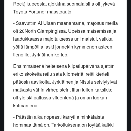
Rock) kupeesta, ajokkina suomalaisilla oli jykevä
Toyota Fortuner maastoauto.
- Saavuttiin Al Ulaan maanantaina, majoitus meillä
oli 26North Glampingissä. Upeissa maisemissa ja
laadukkaassa majoituksessa uni maistui, vaikka
yöllä lämpötila laski jonnekin kymmenen asteen
tienoille, Jyrkiäinen kertoo.
Ensimmäisenä helteisenä kilpailupäivänä ajettiin
erikoiskokeita reilu sata kilometriä, reitti kierteli
pääosin aavikolla. Jyrkiäinen ja Nisula selviytyivät
matkasta vähin virhepistein, illan tullen kaksikko
oli yleiskilpailussa viidentenä ja oman luokan
kolmantena.
- Päästiin aika nopeasti kärryille minkälaista
hommaa tämä on. Tarkoituksena on löytää kaikki