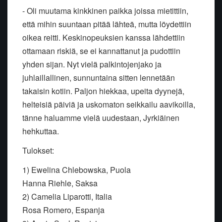
- Oli muutama kinkkinen paikka joissa mietittiin,
että mihin suuntaan pitää lähteä, mutta löydettiin
oikea reitti. Keskinopeuksien kanssa lähdettiin
ottamaan riskiä, se ei kannattanut ja pudottiin
yhden sijan. Nyt vielä palkintojenjako ja
juhlaillallinen, sunnuntaina sitten lennetään
takaisin kotiin. Paljon hiekkaa, upeita dyynejä,
helteisiä päiviä ja uskomaton seikkailu aavikoilla,
tänne haluamme vielä uudestaan, Jyrkiäinen
hehkuttaa.
Tulokset:
1) Ewelina Chlebowska, Puola
Hanna Riehle, Saksa
2) Camelia Liparotti, Italia
Rosa Romero, Espanja