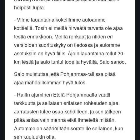
helposti lupia.
- Viime lauantaina kokeilimme autoamme
kotitiellä. Tosin ei meillä
hirveätä tarvetta ole ajaa
testiä ennakkoon. Meillä renkaat ja niiden
eri
versioiden suorituskyky on tiedossa ja automme
asetuksiin on hyvä
fiilis. Ajoin lauantaina reilut 20
km testiä ja auto tuntui todella
hyvältä, Salo sanoo.
Salo muistuttaa, että Pohjanmaa-rallissa pitää
ajaa mahdollisimman hyvä
tulos.
- Rallin ajaminen Etelä-Pohjanmaalla vaatii
tarkkuutta ja sellaisen
erilaisen rohkeuden ajaa.
Jarrutusten tulee osua kohdilleen, ja sen
jälkeen
pitää antaa vain mennä eikä ihmetellä mitään.
Automme on
säädöiltään sorateille sellainen, kun
sen kuuluukin olla.