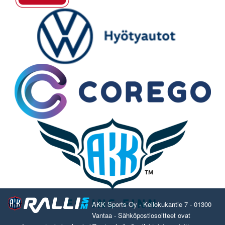
AKK Sports Oy - Kellokukantie 7 - 01300
Vantaa - Sähköpostiosoitteet ovat