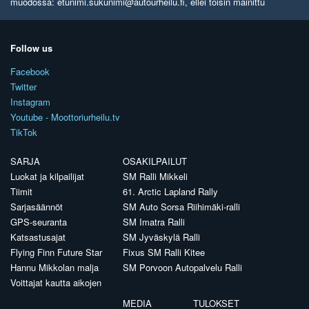
muodossa: etunimi.sukunimi@autourheilu.fi, ellei toisin mainittu
Follow us
Facebook
Twitter
Instagram
Youtube - Moottoriurheilu.tv
TikTok
SARJA
OSAKILPAILUT
Luokat ja kilpailijat
SM Ralli Mikkeli
Tiimit
61. Arctic Lapland Rally
Sarjasäännöt
SM Auto Sorsa Riihimäki-ralli
GPS-seuranta
SM Imatra Ralli
Katsastusajat
SM Jyväskylä Ralli
Flying Finn Future Star
Fixus SM Ralli Kitee
Hannu Mikkolan malja
SM Porvoon Autopalvelu Ralli
Voittajat kautta aikojen
MEDIA
TULOKSET