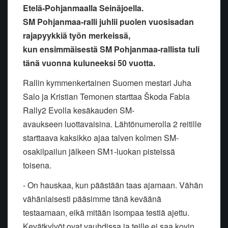
Etelä-Pohjanmaalla Seinäjoella.
SM Pohjanmaa-ralli juhlii puolen vuosisadan
rajapyykkiä työn merkeissä,
kun ensimmäisestä SM Pohjanmaa-rallista tuli
tänä vuonna kuluneeksi 50 vuotta.
Rallin kymmenkertainen Suomen mestari Juha
Salo ja Kristian Temonen
starttaa Škoda Fabia
Rally2 Evolla kesäkauden SM-
avaukseen
luottavaisina. Lähtönumerolla 2 reitille
starttaava kaksikko ajaa talven
kolmen SM-
osakilpailun jälkeen SM1-luokan pisteissä
toisena.
- On hauskaa, kun päästään taas ajamaan. Vähän
vähänlaisesti pääsimme
tänä keväänä
testaamaan, eikä mitään isompaa testiä ajettu.
Kevätkylvöt
ovat vauhdissa ja teille ei saa kovin