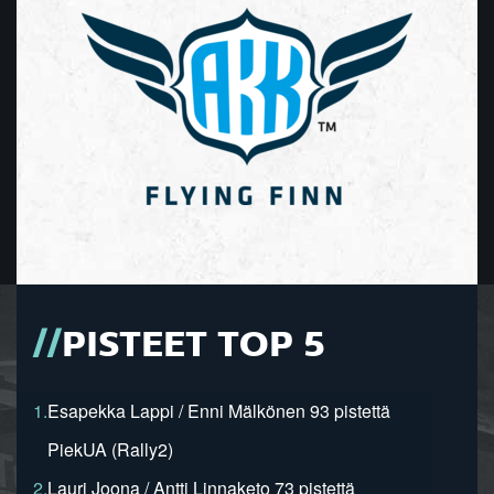
PISTEET TOP 5
1.
Esapekka Lappi / Enni Mälkönen 93 pistettä
PiekUA (Rally2)
2.
Lauri Joona / Antti Linnaketo 73 pistettä