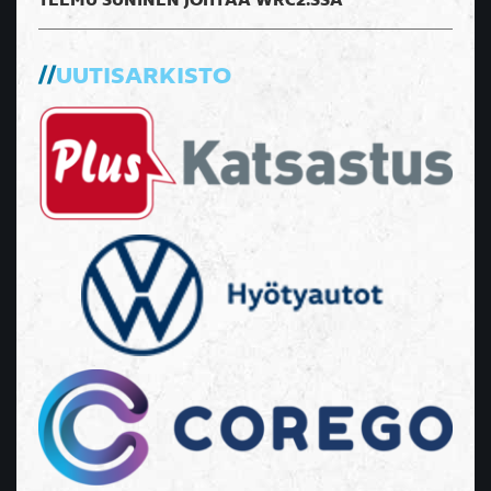
TEEMU SUNINEN JOHTAA WRC2:SSA
UUTISARKISTO