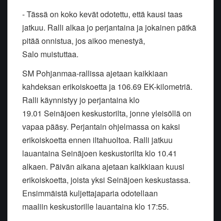
- Tässä on koko kevät odotettu, että kausi taas
jatkuu. Ralli alkaa jo
perjantaina ja jokainen pätkä
pitää onnistua, jos aikoo menestyä,
Salo
muistuttaa.
SM Pohjanmaa-rallissa ajetaan kaikkiaan
kahdeksan erikoiskoetta ja
106.69 EK-kilometriä.
Ralli käynnistyy jo perjantaina klo
19.01
Seinäjoen keskustorilta, jonne yleisöllä on
vapaa pääsy. Perjantain
ohjelmassa on kaksi
erikoiskoetta ennen iltahuoltoa.
Ralli jatkuu
lauantaina Seinäjoen keskustorilta klo 10.41
alkaen. Päivän
aikana ajetaan kaikkiaan kuusi
erikoiskoetta, joista yksi Seinäjoen
keskustassa.
Ensimmäistä kuljettajaparia odotellaan
maaliin
keskustorille lauantaina klo 17:55.