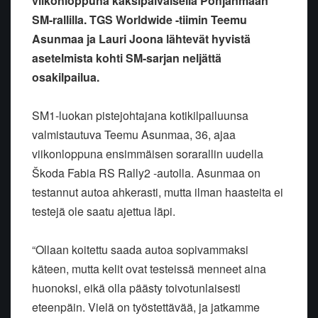
viikonloppuna kaksipäiväisellä Pohjanmaan
SM-rallilla. TGS Worldwide -tiimin Teemu
Asunmaa ja Lauri Joona lähtevät hyvistä
asetelmista kohti SM-sarjan neljättä
osakilpailua.
SM1-luokan pistejohtajana kotikilpailuunsa
valmistautuva Teemu Asunmaa, 36, ajaa
viikonloppuna ensimmäisen sorarallin uudella
Škoda Fabia RS Rally2 -autolla. Asunmaa on
testannut autoa ahkerasti, mutta ilman haasteita ei
testejä ole saatu ajettua läpi.
“Ollaan koitettu saada autoa sopivammaksi
käteen, mutta kelit ovat testeissä menneet aina
huonoksi, eikä olla päästy toivotunlaisesti
eteenpäin. Vielä on työstettävää, ja jatkamme