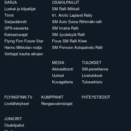
SARJA
OSAKILPAILUT
Luokat ja kilpailijat
SM Ralli Mikkeli
Tiimit
61. Arctic Lapland Rally
Sarjasäännöt
SM Auto Sorsa Riihimäki-ralli
GPS-seuranta
SM Imatra Ralli
Katsastusajat
SM Jyväskylä Ralli
Flying Finn Future Star
Fixus SM Ralli Kitee
Hannu Mikkolan malja
SM Porvoon Autopalvelu Ralli
Voittajat kautta aikojen
MEDIA
TULOKSET
Akkreditointi
SM-pistetilanne
Uutiset
Livetulokset
Kuvagalleria
Tulosarkisto
FLYINGFINN.TV
KUMPPANIT
YHTEYSTIEDOT
Livelähetykset
Rengasvalmistajat
JUNIORIT
Osakilpailut