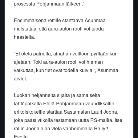
prosessia Pohjanmaan jälkeen.”
Ensimmäisenä reitille starttaava Asunmaa
muistuttaa, että aura-auton rooli voi tuoda
haasteita.
“Ei oteta paineita, ainahan voittoon pyritään kun
ajetaan. Toki aura-auton rooli voi hieman
vaikuttaa, kun tiet ovat todella kuivia.”, Asunmaa
arvioi.
Luokan neljänneltä sijalta ja samaiselta
lähtöpaikalta Etelä-Pohjanmaan vauhdikkaille
erikoiskokeille starttaa Sastamalan Lauri Joona,
joka pääsi viikolla testamaan uutta RS-mallia. Itse
rallin Joona ajaa vielä vanhemmalla Rally2
Evolla.