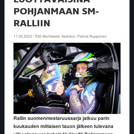
POHJANMAAN SM-
RALLIIN
17.05.2023 / TGS Worldwide -tiedotus / Patrick Rupponen
Rallin suomenmestaruussarja jatkuu parin
kuukauden mittaisen tauon jälkeen tulevana