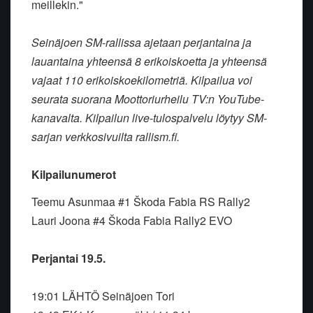
meillekin."
Seinäjoen SM-rallissa ajetaan perjantaina ja
lauantaina yhteensä 8 erikoiskoetta ja yhteensä
vajaat 110 erikoiskoekilometriä. Kilpailua voi
seurata suorana Moottoriurheilu TV:n YouTube-
kanavalta. Kilpailun live-tulospalvelu löytyy SM-
sarjan verkkosivuilta rallism.fi.
Kilpailunumerot
Teemu Asunmaa #1 Škoda Fabia RS Rally2
Lauri Joona #4 Škoda Fabia Rally2 EVO
Perjantai 19.5.
19:01 LÄHTÖ Seinäjoen Tori