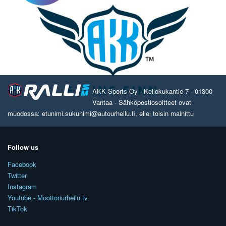
AKK Sports Oy - Kellokukantie 7 - 01300
Vantaa - Sähköpostiosoitteet ovat
muodossa: etunimi.sukunimi@autourheilu.fi, ellei toisin mainittu
Follow us
Facebook
Twitter
Instagram
Youtube - Moottoriurheilu.tv
TikTok