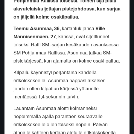
Pohjanmaa Rallissa toiseksi. Toinen sija pitää
alavutelaiskuljettajan pistejohdossa, kun sarjaa
on jäljellä kolme osakilpailua.
Teemu Asunmaa, 36,
kartanlukijansa
Ville
Mannisenmäen, 27
, kanssa, ovat sijoittuneet
toiseksi Ralli SM -sarjan kesäkauden avauksessa
SM Pohjanmaa Rallissa. Asunmaa jatkaa SM-
pistekärjessä, kun ajamatta on kolme osakilpailua.
Kilpailu käynnistyi perjantaina kahdella
erikoiskokeella. Asunmaa nappasi aikaisen
johdon ollen kilpailun kärjessä yötauolle
mentäessä 1,4 sekunnin turvin.
Lauantain Asunmaa aloitti kolmanneksi
nopeimmalla ajalla parantaen seuraavalle
erikoiskokeelle ollen toiseksi nopein. Päivän
ainoalla kahteen kertaan ajetulla erikoiskokeella,