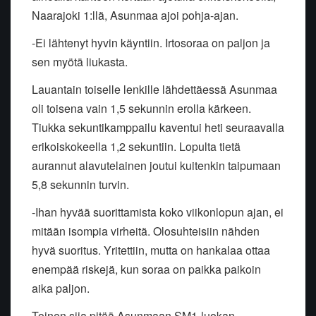
Naarajoki 1:llä, Asunmaa ajoi pohja-ajan.
-Ei lähtenyt hyvin käyntiin. Irtosoraa on paljon ja
sen myötä liukasta.
Lauantain toiselle lenkille lähdettäessä Asunmaa
oli toisena vain 1,5 sekunnin erolla kärkeen.
Tiukka sekuntikamppailu kaventui heti seuraavalla
erikoiskokeella 1,2 sekuntiin. Lopulta tietä
aurannut alavutelainen joutui kuitenkin taipumaan
5,8 sekunnin turvin.
-Ihan hyvää suorittamista koko viikonlopun ajan, ei
mitään isompia virheitä. Olosuhteisiin nähden
hyvä suoritus. Yritettiin, mutta on hankalaa ottaa
enempää riskejä, kun soraa on paikka paikoin
aika paljon.
Toinen sija pitää Asunmaan SM1-luokan