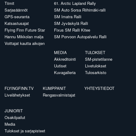
Tiimit
61. Arctic Lapland Rally
Sarjasäännöt
SM Auto Sorsa Riihimäki-ralli
GPS-seuranta
SM Imatra Ralli
Katsastusajat
SM Jyväskylä Ralli
Flying Finn Future Star
Fixus SM Ralli Kitee
Hannu Mikkolan malja
SM Porvoon Autopalvelu Ralli
Voittajat kautta aikojen
MEDIA
TULOKSET
Akkreditointi
SM-pistetilanne
Uutiset
Livetulokset
Kuvagalleria
Tulosarkisto
FLYINGFINN.TV
KUMPPANIT
YHTEYSTIEDOT
Livelähetykset
Rengasvalmistajat
JUNIORIT
Osakilpailut
Media
Tulokset ja sarjapisteet