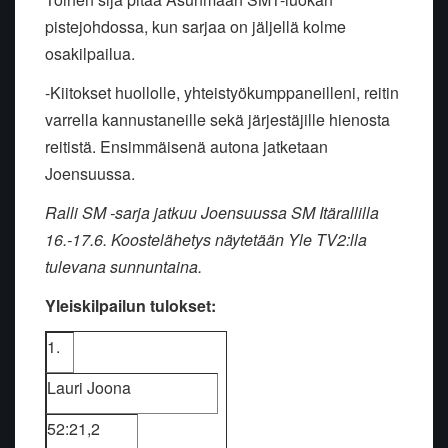
pistejohdossa, kun sarjaa on jäljellä kolme
osakilpailua.
-Kiitokset huollolle, yhteistyökumppaneilleni, reitin
varrella kannustaneille sekä järjestäjille hienosta
reitistä. Ensimmäisenä autona jatketaan
Joensuussa.
Ralli SM -sarja jatkuu Joensuussa SM Itärallilla
16.-17.6. Koostelähetys näytetään Yle TV2:lla
tulevana sunnuntaina.
Yleiskilpailun tulokset:
1.
Lauri Joona
52:21,2