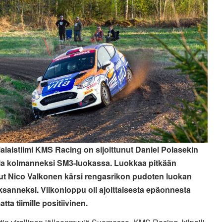
alaistiimi KMS Racing on sijoittunut Daniel Polasekin
la kolmanneksi SM3-luokassa. Luokkaa pitkään
ut Nico Valkonen kärsi rengasrikon pudoten luokan
sanneksi. Viikonloppu oli ajoittaisesta epäonnesta
tta tiimille positiivinen.