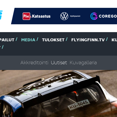
PAILUT
MEDIA
TULOKSET
FLYINGFINN.TV
K
T
Akkreditointi
Uutiset
Kuvagalleria