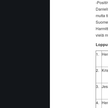
-Positii
Daniel
mutta t
Suomen 
Harmitt
vielä m
Lopput
1.
Hen
2.
Kri
3.
Jes
4.
Hen