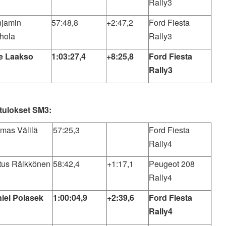
Rally3
jamin
57:48,8
+2:47,2
Ford Fiesta
hola
Rally3
le Laakso
1:03:27,4
+8:25,8
Ford Fiesta
Rally3
ulokset SM3:
mas Välilä
57:25,3
Ford Fiesta
Rally4
tus Räikkönen
58:42,4
+1:17,1
Peugeot 208
Rally4
iel Polasek
1:00:04,9
+2:39,6
Ford Fiesta
Rally4