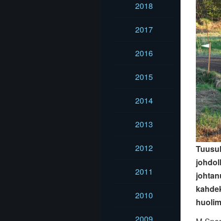
2018
2017
2016
2015
2014
2013
2012
Tuusul
johdol
2011
johtan
kahdek
2010
huolima
2009