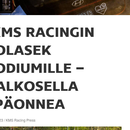
MS RACINGIN
OLASEK
ODIUMILLE –
ALKOSELLA
PÄONNEA
23 / KMS Racing Press