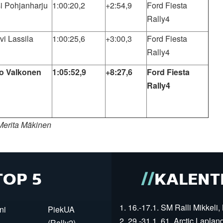
i Pohjanharju
1:00:20,2
+2:54,9
Ford Fiesta
Rally4
vi Lassila
1:00:25,6
+3:00,3
Ford Fiesta
Rally4
o Valkonen
1:05:52,9
+8:27,6
Ford Fiesta
Rally4
Merita Mäkinen
TOP 5
KALENT
1. 16.-17.1. SM Ralli Mikkeli, 
ni
PiekUA
2. 29.-31.1. 61. Arctic Laplan
(Rally2)