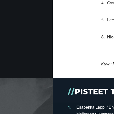
4.
Oss
5.
Lee
8.
Nic
Kuva: 
PISTEET 
1.
Esapekka Lappi / En
Mälkönen 93 pistettä