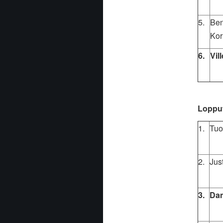
5.
Ben
Kor
6.
Vil
Lopput
1.
Tuo
2.
Jus
3.
Dan