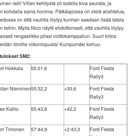
vinen ralli! Villen kehitystä oli todella kiva seurata, ja
in kohdalla sama homma. Pätkäajoissa on vielä ailahtelua,
iedossa on että vauhtia löytyy kunhan saadaan lisää tatsia
teihin. Myös Nico näytti ehdottomasti, että vauhtia löytyy.
avasti rengasrikko pilasi voittokamppailun. Suuri kiitos
eidän tiimille viikonlopusta! Kumpumäki kehuu.
ulokset SM2:
ri Hokkala
55:01,6
Ford Fiesta
Rally3
stian Nieminen
55:32,2
+30,6
Ford Fiesta
Rally3
se Kallio
55:43,8
+42,2
Ford Fiesta
Rally3
ri Timonen
57:44,9
+2:43,3
Ford Fiesta