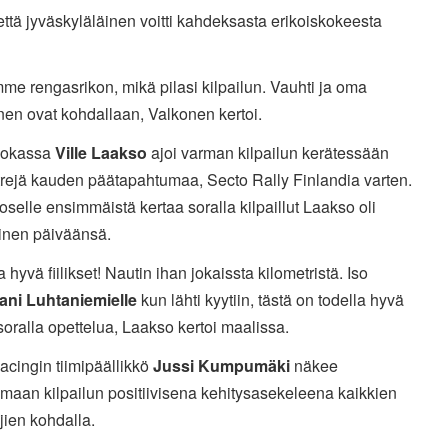
 että jyväskyläläinen voitti kahdeksasta erikoiskokeesta
me rengasrikon, mikä pilasi kilpailun. Vauhti ja oma
en ovat kohdallaan, Valkonen kertoi.
uokassa
Ville Laakso
ajoi varman kilpailun kerätessään
trejä kauden päätapahtumaa, Secto Rally Finlandia varten.
oselle ensimmäistä kertaa soralla kilpaillut Laakso oli
äinen päiväänsä.
a hyvä fiilikset! Nautin ihan jokaissta kilometristä. Iso
ani Luhtaniemielle
kun lähti kyytiin, tästä on todella hyvä
soralla opettelua, Laakso kertoi maalissa.
cingin tiimipäällikkö
Jussi Kumpumäki
näkee
maan kilpailun positiivisena kehitysasekeleena kaikkien
ajien kohdalla.