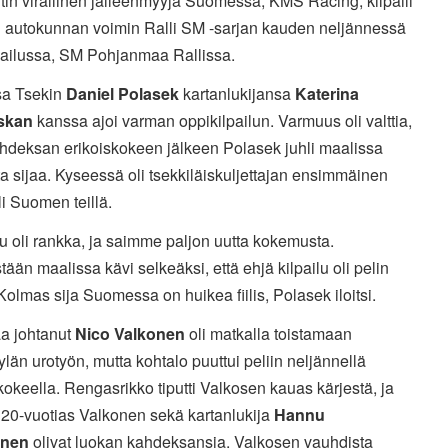
in virallinen jälleenmyyjä Suomessa, KMS Racing, kilpaili
 autokunnan voimin Ralli SM -sarjan kauden neljännessä
pailussa, SM Pohjanmaa Rallissa.
a Tsekin
Daniel Polasek
kartanlukijansa
Katerina
skan
kanssa ajoi varman oppikilpailun. Varmuus oli valttia,
ahdeksan erikoiskokeen jälkeen Polasek juhli maalissa
a sijaa. Kyseessä oli tsekkiläiskuljettajan ensimmäinen
li Suomen teillä.
lu oli rankka, ja saimme paljon uutta kokemusta.
tään maalissa kävi selkeäksi, että ehjä kilpailu oli pelin
Kolmas sija Suomessa on huikea fiilis, Polasek iloitsi.
a johtanut
Nico Valkonen
oli matkalla toistamaan
län urotyön, mutta kohtalo puuttui peliin neljännellä
kokeella. Rengasrikko tiputti Valkosen kauas kärjestä, ja
 20-vuotias Valkonen sekä kartanlukija
Hannu
nen
olivat luokan kahdeksansia. Valkosen vauhdista