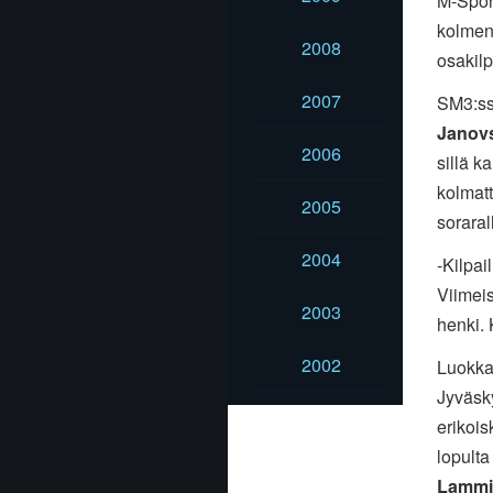
M-Sport
kolmen
2008
osakil
2007
SM3:ss
Janov
2006
sillä k
kolmatt
2005
soraral
2004
-Kilpai
Viimeis
2003
henki. 
2002
Luokka
Jyväsky
erikois
lopulta
Lammi