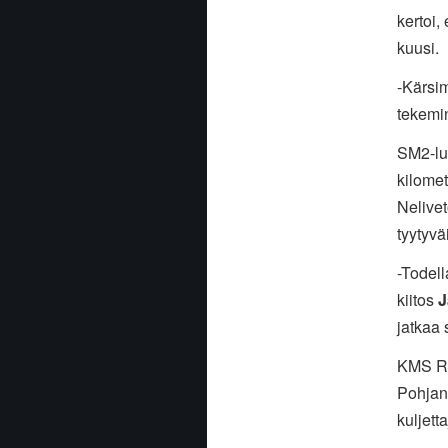
kertoi,
kuusi.
-Kärsim
tekemin
SM2-l
kilome
Nelivet
tyytyv
-Todell
kiitos
J
jatkaa 
KMS Ra
Pohjan
kuljett