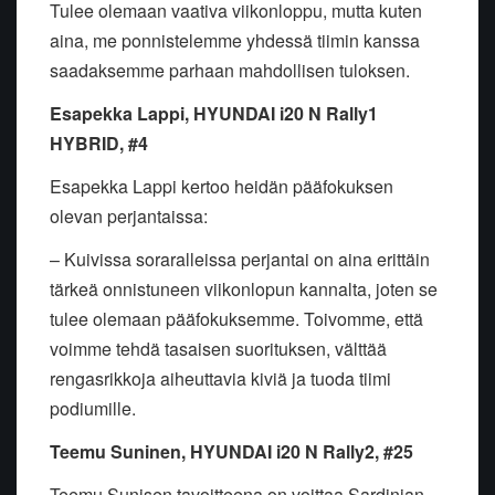
Tulee olemaan vaativa viikonloppu, mutta kuten
aina, me ponnistelemme yhdessä tiimin kanssa
saadaksemme parhaan mahdollisen tuloksen.
Esapekka Lappi, HYUNDAI i20 N Rally1
HYBRID, #4
Esapekka Lappi kertoo heidän pääfokuksen
olevan perjantaissa:
– Kuivissa soraralleissa perjantai on aina erittäin
tärkeä onnistuneen viikonlopun kannalta, joten se
tulee olemaan pääfokuksemme. Toivomme, että
voimme tehdä tasaisen suorituksen, välttää
rengasrikkoja aiheuttavia kiviä ja tuoda tiimi
podiumille.
Teemu Suninen, HYUNDAI i20 N Rally2, #25
Teemu Sunisen tavoitteena on voittaa Sardinian