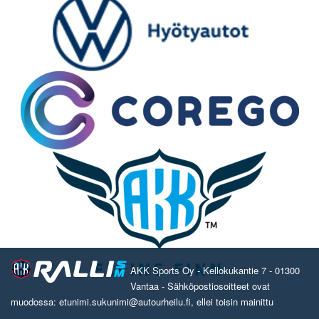
AKK Sports Oy - Kellokukantie 7 - 01300
Vantaa - Sähköpostiosoitteet ovat
muodossa: etunimi.sukunimi@autourheilu.fi, ellei toisin mainittu