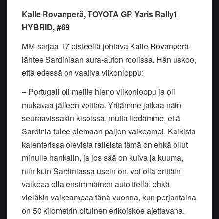
Kalle Rovanperä, TOYOTA GR Yaris Rally1
HYBRID, #69
MM-sarjaa 17 pisteellä johtava Kalle Rovanperä
lähtee Sardiniaan aura-auton roolissa. Hän uskoo,
että edessä on vaativa viikonloppu:
– Portugali oli meille hieno viikonloppu ja oli
mukavaa jälleen voittaa. Yritämme jatkaa näin
seuraavissakin kisoissa, mutta tiedämme, että
Sardinia tulee olemaan paljon vaikeampi. Kaikista
kalenterissa olevista ralleista tämä on ehkä ollut
minulle hankalin, ja jos sää on kuiva ja kuuma,
niin kuin Sardiniassa usein on, voi olla erittäin
vaikeaa olla ensimmäinen auto tiellä; ehkä
vieläkin vaikeampaa tänä vuonna, kun perjantaina
on 50 kilometrin pituinen erikoiskoe ajettavana.