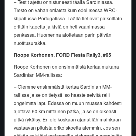
– Testit ajettu onnistuneesti täällä Sardiniassa.
Tiestö on vähän erilaista kuin edellisessä WRC-
kilpailussa Portugalissa. Täällä tiet ovat paikoittain
erittäin kapeita ja kiviä on heti vaanimassa
penkassa. Huomenna aloitetaan parin päivän
nuotitusurakka.
Roope Korhonen, FORD Fiesta Rally3, #65
Roope Korhonen on ensimmäistä kertaa mukana
Sardinian MM-rallissa:
– Olemme ensimmäistä kertaa Sardinian MM-
rallissa ja se on tietysti iso haaste selvitä ralli
ongelmitta läpi. Edessä on muun muassa kahdesti
ajettava 50 km mittainen pätkä, ja se on oikeasti
pitkä rykäisy. En ole koskaan ajanut lähimainkaan
vastaavan pituista erikoiskoetta aiemmin. Jos sen
pätkän selviäisi molemmilla ajokerroilla ongelmitta