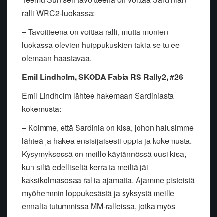
ralli WRC2-luokassa:
– Tavoitteena on voittaa ralli, mutta monien
luokassa olevien huippukuskien takia se tulee
olemaan haastavaa.
Emil Lindholm, SKODA Fabia RS Rally2, #26
Emil Lindholm lähtee hakemaan Sardiniasta
kokemusta:
– Koimme, että Sardinia on kisa, johon halusimme
lähteä ja hakea ensisijaisesti oppia ja kokemusta.
Kysymyksessä on meille käytännössä uusi kisa,
kun siltä edelliseltä kerralta meiltä jäi
kaksikolmasosaa rallia ajamatta. Ajamme pisteistä
myöhemmin loppukesästä ja syksystä meille
ennalta tutummissa MM-ralleissa, jotka myös