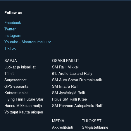
Follow us
Facebook
Twitter
Instagram
Youtube - Moottoriurheilu.tv
TikTok
SARJA
OSAKILPAILUT
Luokat ja kilpailijat
SM Ralli Mikkeli
Tiimit
61. Arctic Lapland Rally
Sarjasäännöt
SM Auto Sorsa Riihimäki-ralli
GPS-seuranta
SM Imatra Ralli
Katsastusajat
SM Jyväskylä Ralli
Flying Finn Future Star
Fixus SM Ralli Kitee
Hannu Mikkolan malja
SM Porvoon Autopalvelu Ralli
Voittajat kautta aikojen
MEDIA
TULOKSET
Akkreditointi
SM-pistetilanne