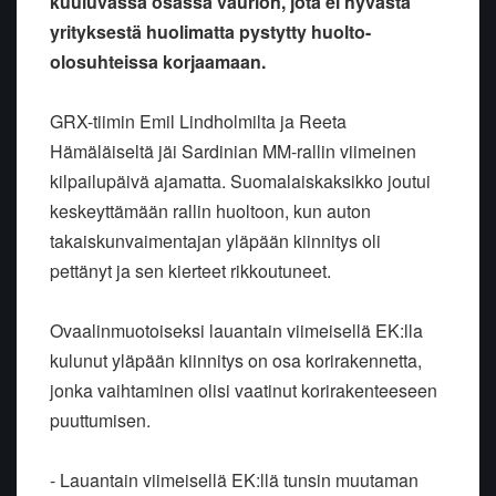
kuuluvassa osassa vaurion, jota ei hyvästä
yrityksestä huolimatta pystytty huolto-
olosuhteissa korjaamaan.
GRX-tiimin Emil Lindholmilta ja Reeta
Hämäläiseltä jäi Sardinian MM-rallin viimeinen
kilpailupäivä ajamatta. Suomalaiskaksikko joutui
keskeyttämään rallin huoltoon, kun auton
takaiskunvaimentajan yläpään kiinnitys oli
pettänyt ja sen kierteet rikkoutuneet.
Ovaalinmuotoiseksi lauantain viimeisellä EK:lla
kulunut yläpään kiinnitys on osa korirakennetta,
jonka vaihtaminen olisi vaatinut korirakenteeseen
puuttumisen.
- Lauantain viimeisellä EK:llä tunsin muutaman