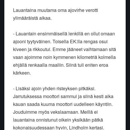
Lauantaina muutama oma ajovirhe verotti
ylimääräistä aikaa.
- Lauantain ensimmäisellä lenkillä en ollut omaan
ajooni tyytyväinen. Toisella EK:lla rengas osui
kiveen ja rikkoutui. Emme jääneet vaihtamaan sitä
vaan ajoimme noin kymmenen kilometriä kolmella
ehjällä renkaalla maaliin. Siinä tuli eniten eroa
kärkeen.
- Lisäksi ajoin yhden risteyksen pitkäksi.
Jarrutuksessa moottori sammui ja siinä kesti aika
kauan saada kuuma moottori uudelleen käyntiin.
Jouduimme myös vekslaamaan. Meillä ei
lauantaina onnistunut oikein yksikään pätkä
kokonaisuudessaan hyvin, Lindholm kertasi.