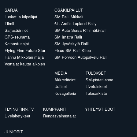
SARJA
OSAKILPAILUT
Luokat ja kilpailijat
SM Ralli Mikkeli
Tiimit
61. Arctic Lapland Rally
Sarjasäännöt
SM Auto Sorsa Riihimäki-ralli
GPS-seuranta
SM Imatra Ralli
Katsastusajat
SM Jyväskylä Ralli
Flying Finn Future Star
Fixus SM Ralli Kitee
Hannu Mikkolan malja
SM Porvoon Autopalvelu Ralli
Voittajat kautta aikojen
MEDIA
TULOKSET
Akkreditointi
SM-pistetilanne
Uutiset
Livetulokset
Kuvagalleria
Tulosarkisto
FLYINGFINN.TV
KUMPPANIT
YHTEYSTIEDOT
Livelähetykset
Rengasvalmistajat
JUNIORIT