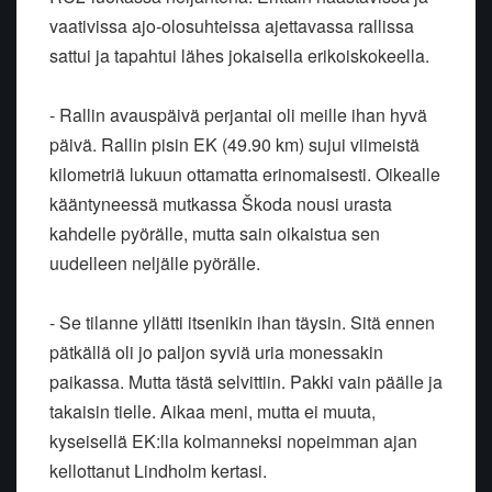
vaativissa ajo-olosuhteissa ajettavassa rallissa
sattui ja tapahtui lähes jokaisella erikoiskokeella.
- Rallin avauspäivä perjantai oli meille ihan hyvä
päivä. Rallin pisin EK (49.90 km) sujui viimeistä
kilometriä lukuun ottamatta erinomaisesti. Oikealle
kääntyneessä mutkassa Škoda nousi urasta
kahdelle pyörälle, mutta sain oikaistua sen
uudelleen neljälle pyörälle.
- Se tilanne yllätti itsenikin ihan täysin. Sitä ennen
pätkällä oli jo paljon syviä uria monessakin
paikassa. Mutta tästä selvittiin. Pakki vain päälle ja
takaisin tielle. Aikaa meni, mutta ei muuta,
kyseisellä EK:lla kolmanneksi nopeimman ajan
kellottanut Lindholm kertasi.