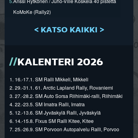
5.
Anssi Rytkönen / Juho-Ville Koskela 40 pistettä
KoMoKe (Rally2)
< KATSO KAIKKI >
KALENTERI 2026
1. 16.-17.1. SM Ralli Mikkeli, Mikkeli
2. 29.-31.1. 61. Arctic Lapland Rally, Rovaniemi
3. 27.-28.2. SM Auto Sorsa Riihimäki-ralli, Riihimäki
4. 22.-23.5. SM Imatra Ralli, Imatra
5. 12.-13.6. SM Jyväskylä Ralli, Jyväskylä
6. 14.-15.8. Fixus SM Ralli Kitee, Kitee
7. 25.-26.9. SM Porvoon Autopalvelu Ralli, Porvoo