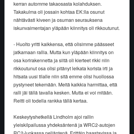
kerran automme takaosasta kolahduksen.
Takakulma oli jossain kohtaa EK:lla osunut
nähtävästi kiveen ja osuman seurauksena
iskunvaimentajan yläpään kiinnitys oli rikkoutunut.
- Huolto yritti kaikkensa, että olisimme päässeet
jatkamaan rallia. Mutta kun yläpään kiinnitys on
osa korirakennetta ja siitä oli kierteet rikki niin
rikkoutunut osa olisi pitänyt leikata korista irti ja
hitsata uusi tilalle niin sitä emme olisi huollossa
pystyneet tekemään. Meitä kaikkia harmittaa, että
ralli jäi tällä tavalla kesken. Mutta ei voi mitään.
Reitti oli todella rankka tällä kertaa.
Keskeytyshetkellä Lindholm ajoi rallin
yleiskilpailussa yhdeksäntenä ja WRC2-autojen
RC2-luokassa neljäntenä. Erittäin haastavissa ja