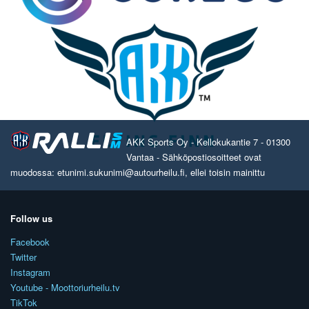
AKK Sports Oy - Kellokukantie 7 - 01300
Vantaa - Sähköpostiosoitteet ovat
muodossa: etunimi.sukunimi@autourheilu.fi, ellei toisin mainittu
Follow us
Facebook
Twitter
Instagram
Youtube - Moottoriurheilu.tv
TikTok