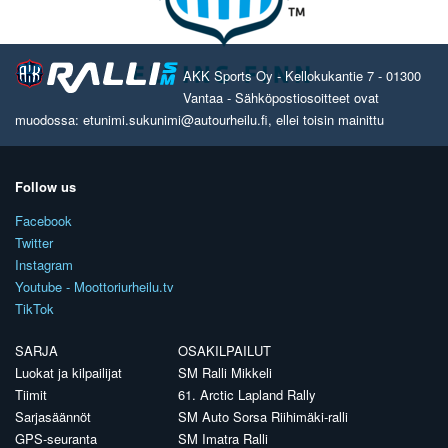
AKK Sports Oy - Kellokukantie 7 - 01300
Vantaa - Sähköpostiosoitteet ovat
muodossa: etunimi.sukunimi@autourheilu.fi, ellei toisin mainittu
Follow us
Facebook
Twitter
Instagram
Youtube - Moottoriurheilu.tv
TikTok
SARJA
OSAKILPAILUT
Luokat ja kilpailijat
SM Ralli Mikkeli
Tiimit
61. Arctic Lapland Rally
Sarjasäännöt
SM Auto Sorsa Riihimäki-ralli
GPS-seuranta
SM Imatra Ralli