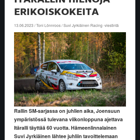
ERIKOISKOKEITA
13.06.2023 / Toni Lönnroos / Suvi Jyrkiäinen Racing -viestintä
Rallin SM-sarjassa on juhlien aika, Joensuun
ympäristössä tulevana viikonloppuna ajettava
Itäralli täyttää 60 vuotta. Hämeenlinnalainen
Suvi Jyrkiäinen lähtee juhliin tavoittelemaan