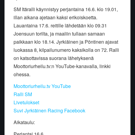
SM Itäralli käynnistyy perjantaina 16.6. klo 19.01,
illan aikana ajetaan kaksi erikoiskoetta.
Lauantaina 17.6. reitille lähdetään klo 09.31
Joensuun torilta, ja maaliin tullaan samaan
paikkaan klo 18.14. Jyrkiäinen ja Pöntinen ajavat
luokassa 8, kilpailunumero kaksikolla on 72. Ralli
on katsottavissa suorana lähetyksenä
Moottoriurheilu.tv:n YouTube-kanavalla, linkki
ohessa.
Moottoriurheilu.tv YouTube
Ralli SM
Livetulokset
Suvi Jyrkiäinen Racing Facebook
Aikataulu:
Perjantai 16.6.