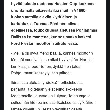
hyvää tulosta uudessa Naisten Cup-luokassa,
unohtamatta aikavertailua muihin V1600-
luokan autoilla ajaviin. Jyrkiäinen ja
kartanlukija Tuomas Pöntinen olivat
edellisessä, toukokuussa ajetussa Pohjanmaa
Rallissa kolmantena, kunnes matka katkesi
Ford Fiestan moottorin oikutellessa.
- Meillä oli hyvä meno päällä, kunnes moottorin
lämmöt nousivat ja se alkoi hyytymään. Harmitti
kun kisa jäi puolitiehen, Jyrkiäinen totesi
Pohjanmaan keskeytyksen jälkeen.
Itärallissa ajetaan yhdeksän erikoiskoetta,
perjantai aloitetaan yleisöerikoiskokeella
Mehtimäellä, lauantaina kuljettajille on tarjolla
seitsemän hienoa metsäerikoiskoetta. Jyrkiäinen
lähtee kilpailuun Fiestan tekniikan osalta