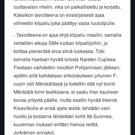
luottavaisin mielin, vika on paikallistettu ja korjattu.
Kaksikon tavoitteena on ensisijaisesti ajaa
virheetön kilpailu joka päättyy vasta ruutulipulle.
- Tavoitteena on ajaa ehjä kilpailu maaliin, samalla
vertaillen aikoja SM4-luokan kilpailijoihin, ja
koittaa pienentää eroa siinä luokassa. Toki
samalla haetaan hyvää tulosta Naisten Cupissa.
Fiestaan vaihdettiin moottori Pohjanmaan jälkeen,
ajettiin sillä kahdeksan erikoiskokeen pituinen F-
cupin ralli Mäntsälässä ja todettiin että nyt toimii.
Mäntsälä toimi testikisana, ei saatu ihan kauhean
kovaa yritystä päälle, mutta saatiin hyvää treeniä.
Kisaviikolla ei enää ajeta testiä, tehdään vain
huolto ja torstaina lähdetään kohti Itä-Suomea,
kuuleman mukaan erittäin hienoa reittiä,
Jyrkiäinen ennakoi.