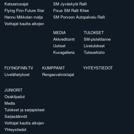
Katsastusajat
SM Jyväskylä Ralli
Flying Finn Future Star
Fixus SM Ralli Kitee
Hannu Mikkolan malja
SM Porvoon Autopalvelu Ralli
Voittajat kautta aikojen
MEDIA
TULOKSET
Akkreditointi
SM-pistetilanne
Uutiset
Livetulokset
Kuvagalleria
Tulosarkisto
FLYINGFINN.TV
KUMPPANIT
YHTEYSTIEDOT
Livelähetykset
Rengasvalmistajat
JUNIORIT
Osakilpailut
Media
Tulokset ja sarjapisteet
Sarjasäännöt
Voittajat kautta aikojen
Yhteystiedot