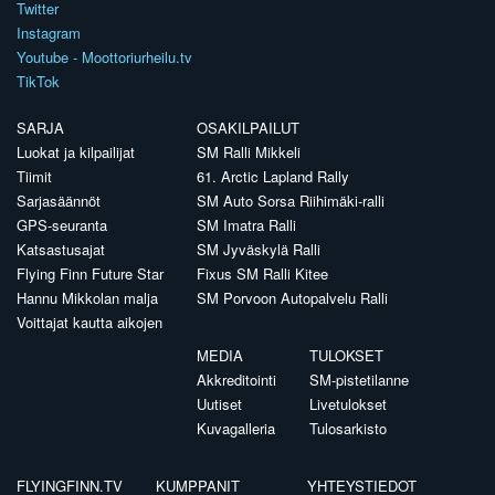
Twitter
Instagram
Youtube - Moottoriurheilu.tv
TikTok
SARJA
OSAKILPAILUT
Luokat ja kilpailijat
SM Ralli Mikkeli
Tiimit
61. Arctic Lapland Rally
Sarjasäännöt
SM Auto Sorsa Riihimäki-ralli
GPS-seuranta
SM Imatra Ralli
Katsastusajat
SM Jyväskylä Ralli
Flying Finn Future Star
Fixus SM Ralli Kitee
Hannu Mikkolan malja
SM Porvoon Autopalvelu Ralli
Voittajat kautta aikojen
MEDIA
TULOKSET
Akkreditointi
SM-pistetilanne
Uutiset
Livetulokset
Kuvagalleria
Tulosarkisto
FLYINGFINN.TV
KUMPPANIT
YHTEYSTIEDOT