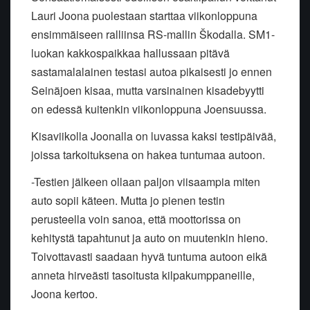
Lauri Joona puolestaan starttaa viikonloppuna
ensimmäiseen ralliinsa RS-mallin Škodalla. SM1-
luokan kakkospaikkaa hallussaan pitävä
sastamalalainen testasi autoa pikaisesti jo ennen
Seinäjoen kisaa, mutta varsinainen kisadebyytti
on edessä kuitenkin viikonloppuna Joensuussa.
Kisaviikolla Joonalla on luvassa kaksi testipäivää,
joissa tarkoituksena on hakea tuntumaa autoon.
-Testien jälkeen ollaan paljon viisaampia miten
auto sopii käteen. Mutta jo pienen testin
perusteella voin sanoa, että moottorissa on
kehitystä tapahtunut ja auto on muutenkin hieno.
Toivottavasti saadaan hyvä tuntuma autoon eikä
anneta hirveästi tasoitusta kilpakumppaneille,
Joona kertoo.