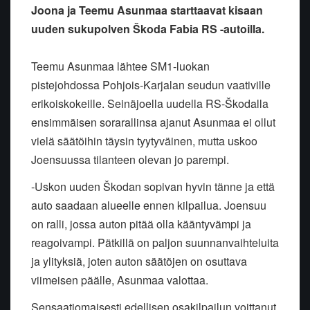
Joona ja Teemu Asunmaa starttaavat kisaan
uuden sukupolven Škoda Fabia RS -autoilla.
Teemu Asunmaa lähtee SM1-luokan
pistejohdossa Pohjois-Karjalan seudun vaativille
erikoiskokeille. Seinäjoella uudella RS-Škodalla
ensimmäisen sorarallinsa ajanut Asunmaa ei ollut
vielä säätöihin täysin tyytyväinen, mutta uskoo
Joensuussa tilanteen olevan jo parempi.
-Uskon uuden Škodan sopivan hyvin tänne ja että
auto saadaan alueelle ennen kilpailua. Joensuu
on ralli, jossa auton pitää olla kääntyvämpi ja
reagoivampi. Pätkillä on paljon suunnanvaihteluita
ja ylityksiä, joten auton säätöjen on osuttava
viimeisen päälle, Asunmaa valottaa.
Sensaatiomaisesti edellisen osakilpailun voittanut