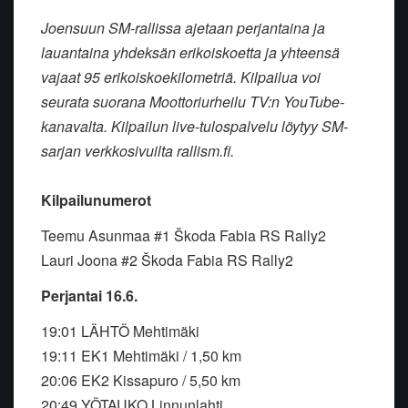
Joensuun SM-rallissa ajetaan perjantaina ja
lauantaina yhdeksän erikoiskoetta ja yhteensä
vajaat 95 erikoiskoekilometriä. Kilpailua voi
seurata suorana Moottoriurheilu TV:n YouTube-
kanavalta. Kilpailun live-tulospalvelu löytyy SM-
sarjan verkkosivuilta rallism.fi.
Kilpailunumerot
Teemu Asunmaa #1 Škoda Fabia RS Rally2
Lauri Joona #2 Škoda Fabia RS Rally2
Perjantai 16.6.
19:01 LÄHTÖ Mehtimäki
19:11 EK1 Mehtimäki / 1,50 km
20:06 EK2 Kissapuro / 5,50 km
20:49 YÖTAUKO Linnunlahti