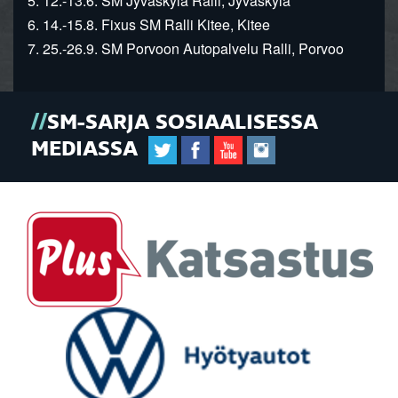
5. 12.-13.6. SM Jyväskylä Ralli, Jyväskylä
6. 14.-15.8. Fixus SM Ralli Kitee, Kitee
7. 25.-26.9. SM Porvoon Autopalvelu Ralli, Porvoo
SM-SARJA SOSIAALISESSA
MEDIASSA