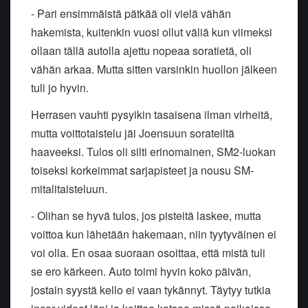
- Pari ensimmäistä pätkää oli vielä vähän
hakemista, kuitenkin vuosi ollut väliä kun viimeksi
ollaan tällä autolla ajettu nopeaa soratietä, oli
vähän arkaa. Mutta sitten varsinkin huollon jälkeen
tuli jo hyvin.
Herrasen vauhti pysyikin tasaisena ilman virheitä,
mutta voittotaistelu jäi Joensuun sorateiltä
haaveeksi. Tulos oli silti erinomainen, SM2-luokan
toiseksi korkeimmat sarjapisteet ja nousu SM-
mitalitaisteluun.
- Olihan se hyvä tulos, jos pisteitä laskee, mutta
voittoa kun lähetään hakemaan, niin tyytyväinen ei
voi olla. En osaa suoraan osoittaa, että mistä tuli
se ero kärkeen. Auto toimi hyvin koko päivän,
jostain syystä kello ei vaan tykännyt. Täytyy tutkia