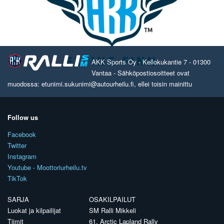
AKK Sports Oy - Kellokukantie 7 - 01300
Vantaa - Sähköpostiosoitteet ovat
muodossa: etunimi.sukunimi@autourheilu.fi, ellei toisin mainittu
Follow us
Facebook
Twitter
Instagram
Youtube - Moottoriurheilu.tv
TikTok
SARJA
OSAKILPAILUT
Luokat ja kilpailijat
SM Ralli Mikkeli
Tiimit
61. Arctic Lapland Rally