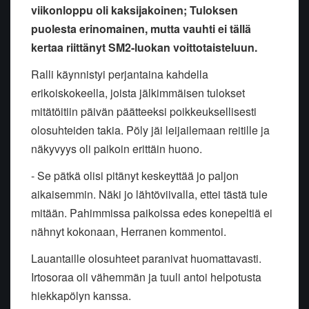
viikonloppu oli kaksijakoinen; Tuloksen
puolesta erinomainen, mutta vauhti ei tällä
kertaa riittänyt SM2-luokan voittotaisteluun.
Ralli käynnistyi perjantaina kahdella
erikoiskokeella, joista jälkimmäisen tulokset
mitätöitiin päivän päätteeksi poikkeuksellisesti
olosuhteiden takia. Pöly jäi leijailemaan reitille ja
näkyvyys oli paikoin erittäin huono.
- Se pätkä olisi pitänyt keskeyttää jo paljon
aikaisemmin. Näki jo lähtöviivalla, ettei tästä tule
mitään. Pahimmissa paikoissa edes konepeltiä ei
nähnyt kokonaan, Herranen kommentoi.
Lauantaille olosuhteet paranivat huomattavasti.
Irtosoraa oli vähemmän ja tuuli antoi helpotusta
hiekkapölyn kanssa.