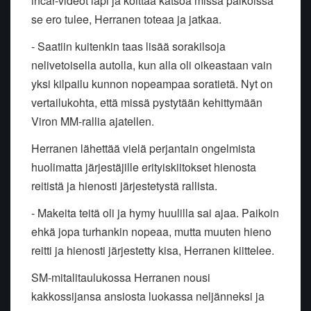
incar-videot läpi ja koittaa katsoa missä paikoissa
se ero tulee, Herranen toteaa ja jatkaa.
- Saatiin kuitenkin taas lisää sorakilsoja
nelivetoisella autolla, kun alla oli oikeastaan vain
yksi kilpailu kunnon nopeampaa soratietä. Nyt on
vertailukohta, että missä pystytään kehittymään
Viron MM-rallia ajatellen.
Herranen lähettää vielä perjantain ongelmista
huolimatta järjestäjille erityiskiitokset hienosta
reitistä ja hienosti järjestetystä rallista.
- Makeita teitä oli ja hymy huulilla sai ajaa. Paikoin
ehkä jopa turhankin nopeaa, mutta muuten hieno
reitti ja hienosti järjestetty kisa, Herranen kiittelee.
SM-mitalitaulukossa Herranen nousi
kakkossijansa ansiosta luokassa neljänneksi ja