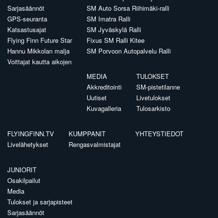
Sarjasäännöt
SM Auto Sorsa Riihimäki-ralli
GPS-seuranta
SM Imatra Ralli
Katsastusajat
SM Jyväskylä Ralli
Flying Finn Future Star
Fixus SM Ralli Kitee
Hannu Mikkolan malja
SM Porvoon Autopalvelu Ralli
Voittajat kautta aikojen
MEDIA
TULOKSET
Akkreditointi
SM-pistetilanne
Uutiset
Livetulokset
Kuvagalleria
Tulosarkisto
FLYINGFINN.TV
KUMPPANIT
YHTEYSTIEDOT
Livelähetykset
Rengasvalmistajat
JUNIORIT
Osakilpailut
Media
Tulokset ja sarjapisteet
Sarjasäännöt