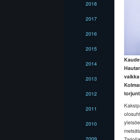
2018
2017
2016
2015
Kauden
2014
Hautam
vaikka
2013
Kolmas
torjunt
2012
Kaksipä
2011
olosuh
yleisöe
2010
metsäta
2009
Tarjoll