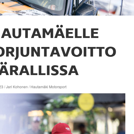
HAUTAMÄELLE
ORJUNTAVOITTO
TÄRALLISSA
23 / Jari Kohonen / Hautamäki Motorsport