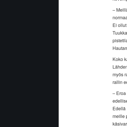
– Meill
normaal
Ei ollu
Tuukka 
pisteti
Hautam
Koko kä
Lähdeni
myös ra
rallin 
– Eroa 
edellis
Edellä 
meille 
käsivar