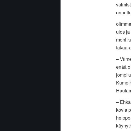
valmist
onnett
olimme
ulos ja
meni ku
takaa-a
– Viime
enää oh
jompiku
Kumpika
Hautam
– Ehkä 
kovia pa
helppoa
käynytk