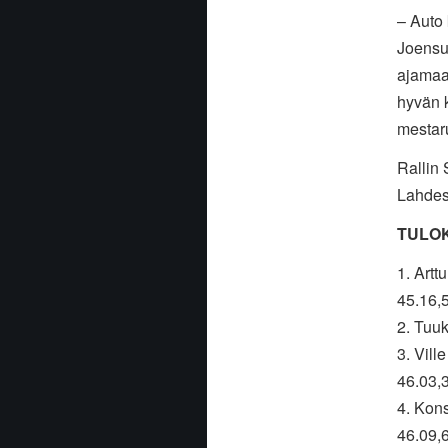
– Auto
Joensuu
ajamaan
hyvän k
mestar
Rallin 
Lahdes
TULO
1. Art
45.16,
2. Tuuk
3. Vill
46.03,
4. Kon
46.09,