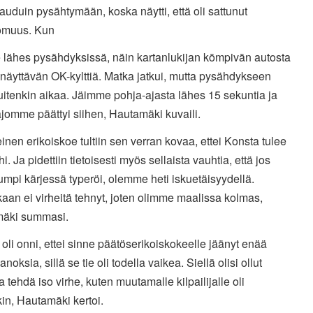
auduin pysähtymään, koska näytti, että oli sattunut
omuus. Kun
 lähes pysähdyksissä, näin kartanlukijan kömpivän autosta
 näyttävän OK-kylttiä. Matka jatkui, mutta pysähdykseen
itenkin aikaa. Jäimme pohja-ajasta lähes 15 sekuntia ja
jomme päättyi siihen, Hautamäki kuvaili.
inen erikoiskoe tultiin sen verran kovaa, ettei Konsta tulee
i. Ja pidettiin tietoisesti myös sellaista vauhtia, että jos
mpi kärjessä typeröi, olemme heti iskuetäisyydellä.
an ei virheitä tehnyt, joten olimme maalissa kolmas,
äki summasi.
oli onni, ettei sinne päätöserikoiskokeelle jäänyt enää
noksia, sillä se tie oli todella vaikea. Siellä olisi ollut
 tehdä iso virhe, kuten muutamalle kilpailijalle oli
in, Hautamäki kertoi.