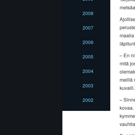
metsäau
2008
Ajollis
perust
2007
maalia
2006
läpitu
– En ni
2005
mitä jo
2004
olemat
meillä
2003
kuvaili.
– Sinn
2002
kovaa. 
kymmen
vauhtia