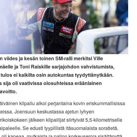
 viides ja kesän toinen SM-ralli merkitsi Ville
äelle ja Toni Raiskille sarjajohdon vahvistumista,
 tulos ei kaikilta osin autokuntaa tyydyttänytkään.
 sija oli vaativissa olosuhteissa eräänlainen
avoitto.
iväinen kilpailu alkoi perjantaina kovin eriskummallisissa
teissa. Joensuun keskustassa ajetun lyhyen
rikoiskokeen jälkeen kilpailijat siirtyivät 5,5-kilometriselle
ipaleelle. Se edusti tyypillistä itäsuomalaista soratietä.
a oli kapeaa, mutkaista ja paljon korkeuseroja sisältänyttä