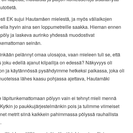
totietä.
esti EK sujui Hautamäen mielestä, ja myös väliaikojen
eella hyvin aina sen loppumetreille saakka. Hieman ennen
 pöly ja laskeva aurinko yhdessä muodostivat
nkemattoman seinän.
inkään pelännyt omaa ulosajoa, vaan mieleen tuli se, että
s joku edellä ajanut kilpailija on edessä? Näkyvyys oli
on ja käytännössä pysähdyimme hetkeksi paikassa, joka oli
 nuoteissa lähes kaasu pohjassa ajettava, Hautamäki
e läpitunkemattomaan pölyyn vain ei tehnyt mieli mennä
Kytkin jo paukkujärjestelmänkin pois ja tulimme viimeiset
et metrit siinä kaikkein pahimmassa pölyssä rauhallista
.