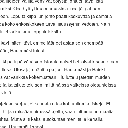
lpailijoiden välillä venyivät pölystä johtuen tavallista
miksi. Osa hyötyi tuulenpuuskista, osa jäi pahaan
een. Lopulta kilpailun johto päätti keskeyttää ja samalla
dä koko erikoiskokeen turvallisuussyihin vedoten. Näin
lu ei vaikuttanut lopputuloksiin.
ä kävi miten kävi, emme jääneet asiaa sen enempää
ään, Hautamäki totesi.
 kilpailupäivänä vuoristoratamaiset tiet toivat kisaan oman
insa. Ulosajoja nähtiin paljon. Hautamäki ja Raiski
ivät vankkaa kokemustaan. Hulluttelu jätettiin muiden
le ja kaksikko teki sen, mikä näissä vaikeissa olosuhteissa
evintä.
jetaan sarjaa, ei kannata ottaa kohtuuttomia riskejä. Ei
 hiljaa missään nimessä ajettu, vaan tulimme normaalia
htia. Mutta silti kaksi autokuntaa meni tällä kerralla
aa, Hautamäki sanoi.