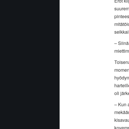
Erot ki
suurem
pintees
mitätöi
seikkai
– Siin
miettim
Toisena
momentt
hyödyns
harteil
oli järk
– Kun a
mekään
kisavau
kovemp