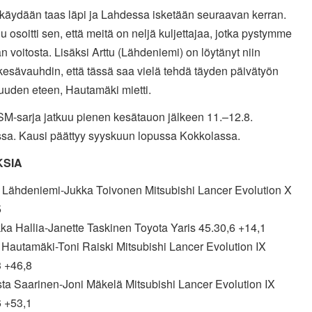
 käydään taas läpi ja Lahdessa isketään seuraavan kerran.
 osoitti sen, että meitä on neljä kuljettajaa, jotka pystymme
 voitosta. Lisäksi Arttu (Lähdeniemi) on löytänyt niin
esävauhdin, että tässä saa vielä tehdä täyden päivätyön
uuden eteen, Hautamäki mietti.
SM-sarja jatkuu pienen kesätauon jälkeen 11.–12.8.
sa. Kausi päättyy syyskuun lopussa Kokkolassa.
KSIA
tu Lähdeniemi-Jukka Toivonen Mitsubishi Lancer Evolution X
5
ka Hallia-Janette Taskinen Toyota Yaris 45.30,6 +14,1
e Hautamäki-Toni Raiski Mitsubishi Lancer Evolution IX
3 +46,8
sta Saarinen-Joni Mäkelä Mitsubishi Lancer Evolution IX
6 +53,1