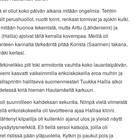
ä ei ollut koko päivän aikana mitään ongelmia. Tehtiin
it perushuollot, nuotti toimi, renkaat toimivat ja ajokin kulki.
t mitään huonoa tekemistä, mutta Arttu (Lähdeniemi) ja
(Hallia) ajoivat tällä kerralla kovempaa. Meillä oli
lanteen kannalta tärkeäintä pitää Konsta (Saarinen) takana,
äki kertasi.
rkinelikko piti toki armotonta vauhtia koko lauantaipäivän.
emi kasvatti vaikeimmilla erikoiskokeilla eroa muihin ja
llisprintin hallitseva suomenmestari Tuukka Hallia alkoi
edetessä kiriä hieman Hautamäeltä karkuun.
oli suunnilleen kahdeksan sekuntia. Niinpä vielä viimeistä
ellä erikoiskokeella oli tavoitteena ajaa Halliaa kiinni.
lähtenyt kilpailija oli kuitenkin ajanut ulos ja yleisö näytti
pysäytysmerkkiä. Eli tiellä seisoi katsojia, joilla oli
ret ristissä pään yläpuolella. Kytkin jo paukut pois ja