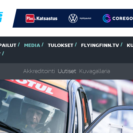
PAILUT
MEDIA
TULOKSET
FLYINGFINN.TV
K
T
Akkreditointi
Uutiset
Kuvagalleria