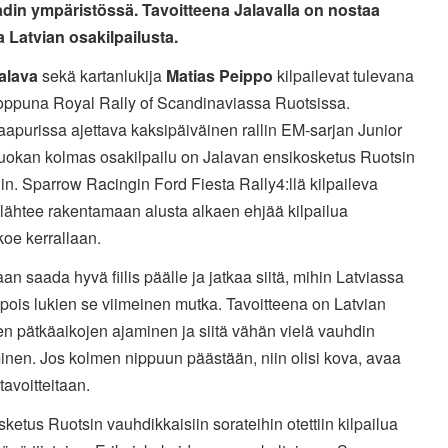
adin ympäristössä. Tavoitteena Jalavalla on nostaa
a Latvian osakilpailusta.
alava
sekä kartanlukija
Matias Peippo
kilpailevat tulevana
loppuna Royal Rally of Scandinaviassa Ruotsissa.
apurissa ajettava kaksipäiväinen rallin EM-sarjan Junior
uokan kolmas osakilpailu on Jalavan ensikosketus Ruotsin
ihin. Sparrow Racingin Ford Fiesta Rally4:llä kilpaileva
lähtee rakentamaan alusta alkaen ehjää kilpailua
koe kerrallaan.
aan saada hyvä fiilis päälle ja jatkaa siitä, mihin Latviassa
, pois lukien se viimeinen mutka. Tavoitteena on Latvian
en pätkäaikojen ajaminen ja siitä vähän vielä vauhdin
inen. Jos kolmen nippuun päästään, niin olisi kova, avaa
tavoitteitaan.
ketus Ruotsin vauhdikkaisiin sorateihin otettiin kilpailua