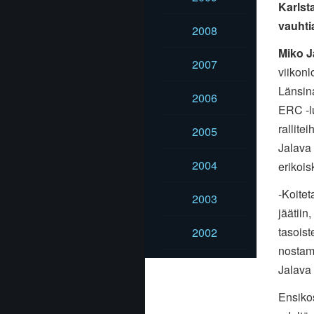
Karlst
vauhti
2008
Miko J
2007
viikon
Länsina
2006
ERC -l
rallite
2005
Jalava 
2004
erikois
-Koitet
2003
jäätiin
tasoist
2002
nostam
Jalava 
Ensikos