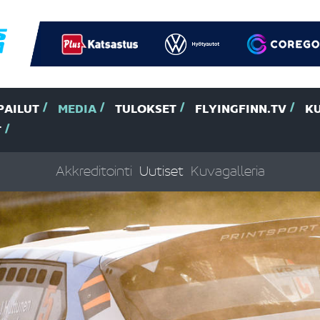
PAILUT
MEDIA
TULOKSET
FLYINGFINN.TV
K
T
Akkreditointi
Uutiset
Kuvagalleria