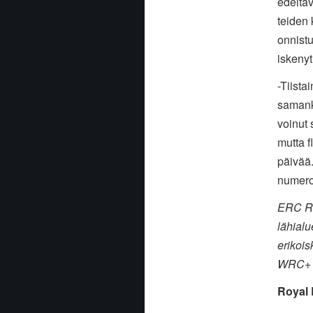
edeltä
teiden 
onnistu
iskeny
-Tiistai
samanka
voinut 
mutta f
päivää.
numerol
ERC Ro
lähialu
erikois
WRC+ -
Royal 