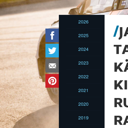
2026
J
2025
T
2024
2023
K
2022
K
2021
R
2020
R
2019