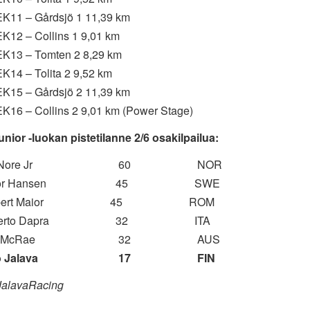
EK11 – Gårdsjö 1 11,39 km
EK12 – Collins 1 9,01 km
EK13 – Tomten 2 8,29 km
EK14 – Tolita 2 9,52 km
EK15 – Gårdsjö 2 11,39 km
EK16 – Collins 2 9,01 km (Power Stage)
nior -luokan pistetilanne 2/6 osakilpailua:
 Ola Nore Jr 60 NOR
Victor Hansen 45 SWE
Norbert Maior 45 ROM
Roberto Dapra 32 ITA
 Max McRae 32 AUS
 Miko Jalava 17 FIN
JalavaRacing