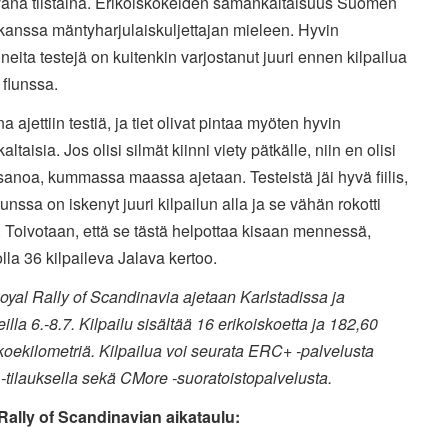
vänä tiistaina. Erikoiskokeiden samankaltaisuus Suomen
kanssa mäntyharjulaiskuljettajan mieleen. Hyvin
neita testejä on kuitenkin varjostanut juuri ennen kilpailua
t flunssa.
na ajettiin testiä, ja tiet olivat pintaa myöten hyvin
ltaisia. Jos olisi silmät kiinni viety pätkälle, niin en olisi
sanoa, kummassa maassa ajetaan. Testeistä jäi hyvä fiilis,
lunssa on iskenyt juuri kilpailun alla ja se vähän rokotti
 Toivotaan, että se tästä helpottaa kisaan mennessä,
la 36 kilpaileva Jalava kertoo.
yal Rally of Scandinavia ajetaan
Karlstadissa ja
eilla 6.-8.7. Kilpailu sisältää 16 erikoiskoetta ja 182,60
koekilometriä. Kilpailua voi seurata ERC+ -palvelusta
tilauksella sekä CMore -suoratoistopalvelusta.
Rally of Scandinavian aikataulu: