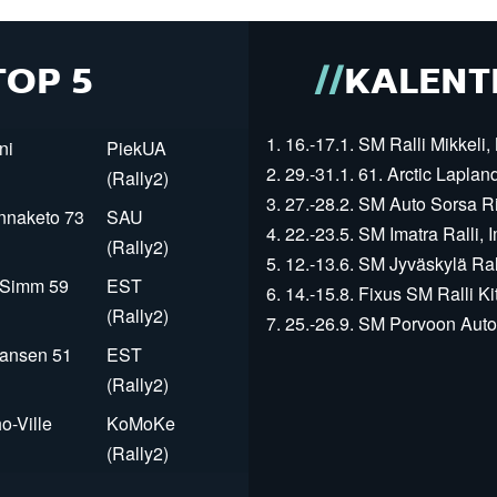
TOP 5
KALENT
1. 16.-17.1. SM Ralli Mikkeli, 
ni
PiekUA
2. 29.-31.1. 61. Arctic Laplan
(Rally2)
3. 27.-28.2. SM Auto Sorsa Rii
innaketo 73
SAU
4. 22.-23.5. SM Imatra Ralli, I
(Rally2)
5. 12.-13.6. SM Jyväskylä Rall
r Simm 59
EST
6. 14.-15.8. Fixus SM Ralli Kit
(Rally2)
7. 25.-26.9. SM Porvoon Autop
Jansen 51
EST
(Rally2)
o-Ville
KoMoKe
(Rally2)