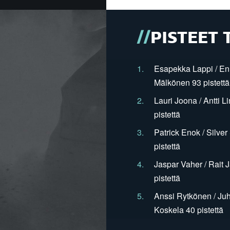
PISTEET 
1.
Esapekka Lappi / En
Mälkönen 93 pistettä
2.
Lauri Joona / Antti L
pistettä
3.
Patrick Enok / Silve
pistettä
4.
Jaspar Vaher / Rait 
pistettä
5.
Anssi Rytkönen / Juh
Koskela 40 pistettä