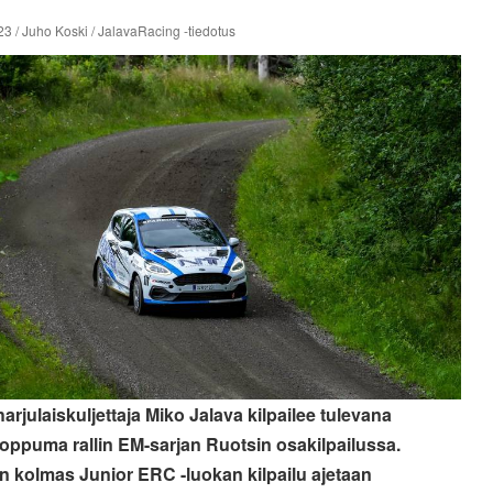
3 / Juho Koski / JalavaRacing -tiedotus
arjulaiskuljettaja Miko Jalava kilpailee tulevana
loppuma rallin EM-sarjan Ruotsin osakilpailussa.
 kolmas Junior ERC -luokan kilpailu ajetaan