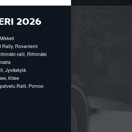
ERI 2026
Mikkeli
d Rally, Rovaniemi
himäki-ralli, Riihimäki
matra
i, Jyväskylä
ee, Kitee
alvelu Ralli, Porvoo