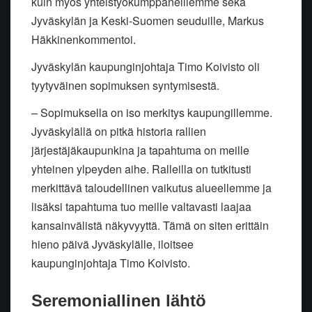
kuin myös yhteistyökumppaneillemme sekä
Jyväskylän ja Keski-Suomen seuduille, Markus
Häkkinenkommentoi.
Jyväskylän kaupunginjohtaja Timo Koivisto oli
tyytyväinen sopimuksen syntymisestä.
– Sopimuksella on iso merkitys kaupungillemme.
Jyväskylällä on pitkä historia rallien
järjestäjäkaupunkina ja tapahtuma on meille
yhteinen ylpeyden aihe. Ralleilla on tutkitusti
merkittävä taloudellinen vaikutus alueellemme ja
lisäksi tapahtuma tuo meille valtavasti laajaa
kansainvälistä näkyvyyttä. Tämä on siten erittäin
hieno päivä Jyväskylälle, iloitsee
kaupunginjohtaja Timo Koivisto.
Seremoniallinen lähtö