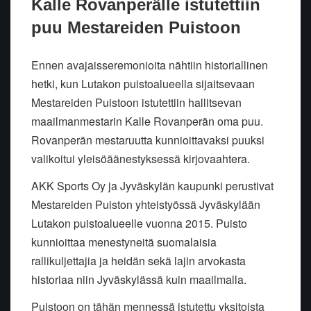
Kalle Rovanperälle istutettiin
puu Mestareiden Puistoon
Ennen avajaisseremonioita nähtiin historiallinen
hetki, kun Lutakon puistoalueella sijaitsevaan
Mestareiden Puistoon istutettiin hallitsevan
maailmanmestarin Kalle Rovanperän oma puu.
Rovanperän mestaruutta kunnioittavaksi puuksi
valikoitui yleisöäänestyksessä kirjovaahtera.
AKK Sports Oy ja Jyväskylän kaupunki perustivat
Mestareiden Puiston yhteistyössä Jyväskylään
Lutakon puistoalueelle vuonna 2015. Puisto
kunnioittaa menestyneitä suomalaisia
rallikuljettajia ja heidän sekä lajin arvokasta
historiaa niin Jyväskylässä kuin maailmalla.
Puistoon on tähän mennessä istutettu yksitoista