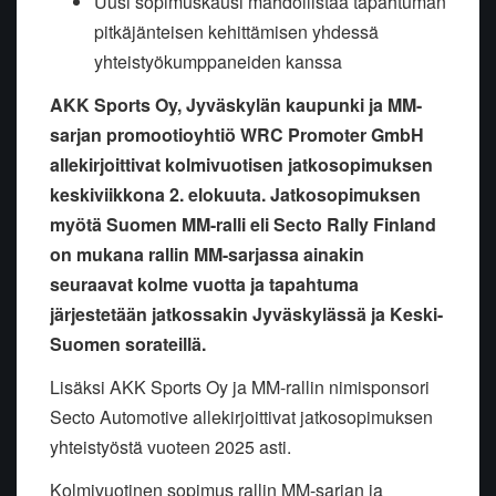
Uusi sopimuskausi mahdollistaa tapahtuman
pitkäjänteisen kehittämisen yhdessä
yhteistyökumppaneiden kanssa
AKK Sports Oy, Jyväskylän kaupunki ja MM-
sarjan promootioyhtiö WRC Promoter GmbH
allekirjoittivat kolmivuotisen jatkosopimuksen
keskiviikkona 2. elokuuta. Jatkosopimuksen
myötä Suomen MM-ralli eli Secto Rally Finland
on mukana rallin MM-sarjassa ainakin
seuraavat kolme vuotta ja tapahtuma
järjestetään jatkossakin Jyväskylässä ja Keski-
Suomen sorateillä.
Lisäksi AKK Sports Oy ja MM-rallin nimisponsori
Secto Automotive allekirjoittivat jatkosopimuksen
yhteistyöstä vuoteen 2025 asti.
Kolmivuotinen sopimus rallin MM-sarjan ja