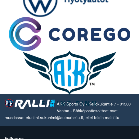
AKK Sports Oy - Kellokukantie 7 - 01300
Vantaa - Sähköpostiosoitteet ovat
muodossa: etunimi.sukunimi@autourheilu.fi, ellei toisin mainittu
Follow us