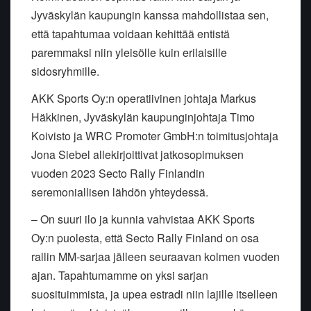
Jyväskylän kaupungin kanssa mahdollistaa sen,
että tapahtumaa voidaan kehittää entistä
paremmaksi niin yleisölle kuin erilaisille
sidosryhmille.
AKK Sports Oy:n operatiivinen johtaja Markus
Häkkinen, Jyväskylän kaupunginjohtaja Timo
Koivisto ja WRC Promoter GmbH:n toimitusjohtaja
Jona Siebel allekirjoittivat jatkosopimuksen
vuoden 2023 Secto Rally Finlandin
seremoniallisen lähdön yhteydessä.
– On suuri ilo ja kunnia vahvistaa AKK Sports
Oy:n puolesta, että Secto Rally Finland on osa
rallin MM-sarjaa jälleen seuraavan kolmen vuoden
ajan. Tapahtumamme on yksi sarjan
suosituimmista, ja upea estradi niin lajille itselleen