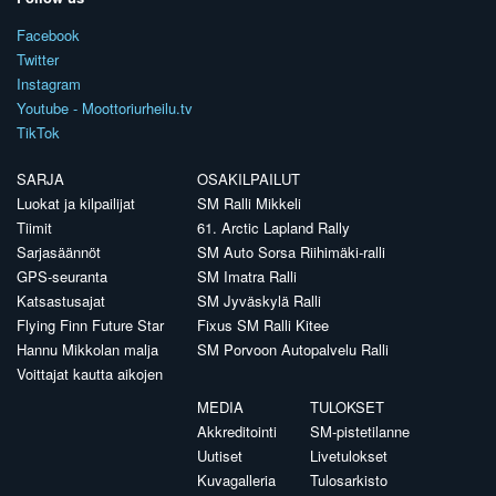
Facebook
Twitter
Instagram
Youtube - Moottoriurheilu.tv
TikTok
SARJA
OSAKILPAILUT
Luokat ja kilpailijat
SM Ralli Mikkeli
Tiimit
61. Arctic Lapland Rally
Sarjasäännöt
SM Auto Sorsa Riihimäki-ralli
GPS-seuranta
SM Imatra Ralli
Katsastusajat
SM Jyväskylä Ralli
Flying Finn Future Star
Fixus SM Ralli Kitee
Hannu Mikkolan malja
SM Porvoon Autopalvelu Ralli
Voittajat kautta aikojen
MEDIA
TULOKSET
Akkreditointi
SM-pistetilanne
Uutiset
Livetulokset
Kuvagalleria
Tulosarkisto