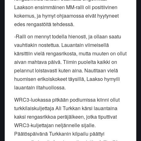
Laakson ensimmäinen MM-ralli oli positiivinen
kokemus, ja hymyt ohjaamossa eivät hyytyneet
edes rengastöitä tehdessä.
-Ralli on mennyt todella hienosti, ja ollaan saatu
vauhtiakin nostettua. Lauantain viimeisellä
kärsittiin vielä rengasrikosta, mutta muuten on ollut
aivan mahtava päivä. Tiimin puolelta kaikki on
pelannut loistavasti kuten aina. Nautitaan vielä
huomisen erikoiskokeet täysillä, Laakso hymyili
lauantain iltahuollossa.
WRC3-luokassa pitkään podiumissa kiinni ollut
turkkilaiskuljettaja Ali Turkkan kärsi lauantaina
kaksi rengasrikkoa peräjälkeen, jotka tiputtivat
WRC3-kuljettajan neljännelle sijalle.
Päätöspäivänä Turkkanin kilpailu päättyi