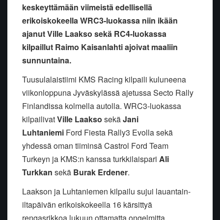
keskeyttämään viimeistä edellisellä
erikoiskokeella WRC3-luokassa niin ikään
ajanut Ville Laakso sekä RC4-luokassa
kilpaillut Raimo Kaisanlahti ajoivat maaliin
sunnuntaina.
Tuusulalaistiimi KMS Racing kilpaili kuluneena
viikonloppuna Jyväskylässä ajetussa Secto Rally
Finlandissa kolmella autolla. WRC3-luokassa
kilpailivat
Ville Laakso
sekä
Jani
Luhtaniemi
Ford Fiesta Rally3 Evolla sekä
yhdessä oman tiiminsä Castrol Ford Team
Turkeyn ja KMS:n kanssa turkkilaispari
Ali
Turkkan
sekä
Burak Erdener
.
Laakson ja Luhtaniemen kilpailu sujui lauantain-
iltapäivän erikoiskokeella 16 kärsittyä
rengasrikkoa lukuun ottamatta ongelmitta.