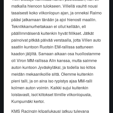
matkalla hienoon tulokseen. Villellä vauhti nousi
tasaisesti koko viikonlopun ajan, ja onneksi Raimo
pääsi jatkamaan tänään ja ajoi hienosti maaliin.
Tekniikkamurheitakaan ei ollut kellään, eli
päällimmäisenä kuitenkin hyvät fiilikset. Jätkät
painoivat pitkää päivää verstaalla, jotta Villen auto
saatiin kuntoon Ruotsin EM-rallissa sattuneen
kaadon jäljiltä. Samaan aikaan osa huollostamme
oli Viron MM-rallissa Alin kanssa, mutta saimme
auton kuntoon Jyväskyläksi, ja todella iso kiitos
meidän mekaanikoille siitä. Olemme kuitenkin
pieni talli, ja on aina iso rypistys ajaa MM-ralli
kolmen auton voimin. Kaikki sujui kuitenkin
loistavasti, isot kiitokset tiimille viikonlopusta,
Kumpumäki kertoi.
KMS Racingin kilpailukausi jatkuu tulevana