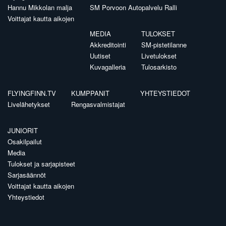
Hannu Mikkolan malja
SM Porvoon Autopalvelu Ralli
Voittajat kautta aikojen
MEDIA
TULOKSET
Akkreditointi
SM-pistetilanne
Uutiset
Livetulokset
Kuvagalleria
Tulosarkisto
FLYINGFINN.TV
KUMPPANIT
YHTEYSTIEDOT
Livelähetykset
Rengasvalmistajat
JUNIORIT
Osakilpailut
Media
Tulokset ja sarjapisteet
Sarjasäännöt
Voittajat kautta aikojen
Yhteystiedot