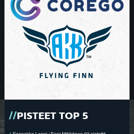
PISTEET TOP 5
1.
Esapekka Lappi / Enni Mälkönen 93 pistettä