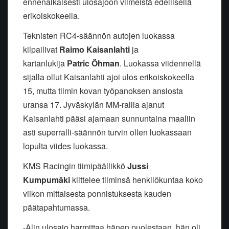
ennenaikaisesti ulosajoon viimeistä edellisellä
erikoiskokeella.
Teknisten RC4-säännön autojen luokassa
kilpailivat
Raimo Kaisanlahti
ja
kartanlukija
Patric Öhman
. Luokassa viidennellä
sijalla ollut Kaisanlahti ajoi ulos erikoiskokeella
15, mutta tiimin kovan työpanoksen ansiosta
uransa 17. Jyväskylän MM-rallia ajanut
Kaisanlahti pääsi ajamaan sunnuntaina maaliin
asti superralli-säännön turvin ollen luokassaan
lopulta viides luokassa.
KMS Racingin tiimipäällikkö
Jussi
Kumpumäki
kiittelee tiiminsä henkilökuntaa koko
viikon mittaisesta ponnistuksesta kauden
päätapahtumassa.
-Alin ulosajo harmittaa hänen puolestaan, hän oli