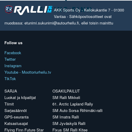
AKK Sports Oy - Kellokukantie 7 - 01300
Vantaa - Sähköpostiosoitteet ovat
muodossa: etunimi.sukunimi@autourheilu.fi, ellei toisin mainittu
Follow us
Facebook
Twitter
Instagram
Youtube - Moottoriurheilu.tv
TikTok
SARJA
OSAKILPAILUT
Luokat ja kilpailijat
SM Ralli Mikkeli
Tiimit
61. Arctic Lapland Rally
Sarjasäännöt
SM Auto Sorsa Riihimäki-ralli
GPS-seuranta
SM Imatra Ralli
Katsastusajat
SM Jyväskylä Ralli
Flying Finn Future Star
Fixus SM Ralli Kitee