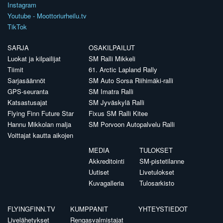
Instagram
Youtube - Moottoriurheilu.tv
TikTok
SARJA
OSAKILPAILUT
Luokat ja kilpailijat
SM Ralli Mikkeli
Tiimit
61. Arctic Lapland Rally
Sarjasäännöt
SM Auto Sorsa Riihimäki-ralli
GPS-seuranta
SM Imatra Ralli
Katsastusajat
SM Jyväskylä Ralli
Flying Finn Future Star
Fixus SM Ralli Kitee
Hannu Mikkolan malja
SM Porvoon Autopalvelu Ralli
Voittajat kautta aikojen
MEDIA
TULOKSET
Akkreditointi
SM-pistetilanne
Uutiset
Livetulokset
Kuvagalleria
Tulosarkisto
FLYINGFINN.TV
KUMPPANIT
YHTEYSTIEDOT
Livelähetykset
Rengasvalmistajat