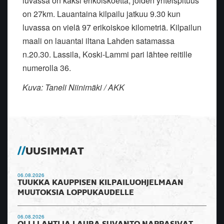
luvassa on kaksi erikoiskoetta, joiden yhteispituus
on 27km. Lauantaina kilpailu jatkuu 9.30 kun
luvassa on vielä 97 erikoiskoe kilometriä. Kilpailun
maali on lauantai iltana Lahden satamassa
n.20.30. Lassila, Koski-Lammi pari lähtee reitille
numerolla 36.
Kuva: Taneli Niinimäki / AKK
UUSIMMAT
06.08.2026
TUUKKA KAUPPISEN KILPAILUOHJELMAAN
MUUTOKSIA LOPPUKAUDELLE
06.08.2026