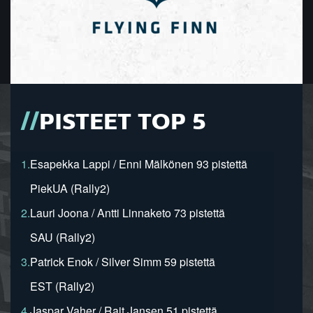
PISTEET TOP 5
1.
Esapekka Lappi / Enni Mälkönen 93 pistettä
PiekUA (Rally2)
2.
Lauri Joona / Antti Linnaketo 73 pistettä
SAU (Rally2)
3.
Patrick Enok / Silver Simm 59 pistettä
EST (Rally2)
4.
Jaspar Vaher / Rait Jansen 51 pistettä