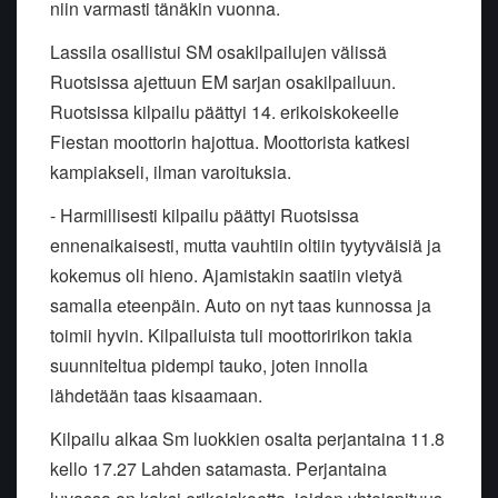
niin varmasti tänäkin vuonna.
Lassila osallistui SM osakilpailujen välissä
Ruotsissa ajettuun EM sarjan osakilpailuun.
Ruotsissa kilpailu päättyi 14. erikoiskokeelle
Fiestan moottorin hajottua. Moottorista katkesi
kampiakseli, ilman varoituksia.
- Harmillisesti kilpailu päättyi Ruotsissa
ennenaikaisesti, mutta vauhtiin oltiin tyytyväisiä ja
kokemus oli hieno. Ajamistakin saatiin vietyä
samalla eteenpäin. Auto on nyt taas kunnossa ja
toimii hyvin. Kilpailuista tuli moottoririkon takia
suunniteltua pidempi tauko, joten innolla
lähdetään taas kisaamaan.
Kilpailu alkaa Sm luokkien osalta perjantaina 11.8
kello 17.27 Lahden satamasta. Perjantaina