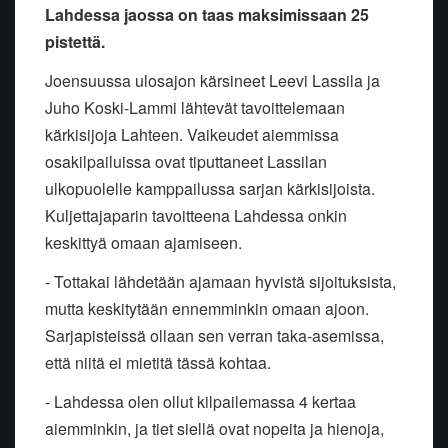
Lahdessa jaossa on taas maksimissaan 25
pistettä.
Joensuussa ulosajon kärsineet Leevi Lassila ja
Juho Koski-Lammi lähtevät tavoittelemaan
kärkisijoja Lahteen. Vaikeudet aiemmissa
osakilpailuissa ovat tiputtaneet Lassilan
ulkopuolelle kamppailussa sarjan kärkisijoista.
Kuljettajaparin tavoitteena Lahdessa onkin
keskittyä omaan ajamiseen.
- Tottakai lähdetään ajamaan hyvistä sijoituksista,
mutta keskitytään ennemminkin omaan ajoon.
Sarjapisteissä ollaan sen verran taka-asemissa,
että niitä ei mietitä tässä kohtaa.
- Lahdessa olen ollut kilpailemassa 4 kertaa
aiemminkin, ja tiet siellä ovat nopeita ja hienoja,