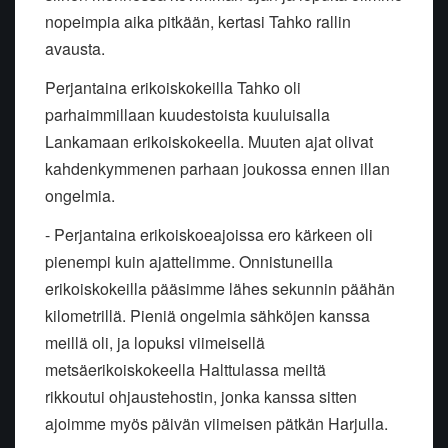
nopeimpia aika pitkään, kertasi Tahko rallin
avausta.
Perjantaina erikoiskokeilla Tahko oli
parhaimmillaan kuudestoista kuuluisalla
Lankamaan erikoiskokeella. Muuten ajat olivat
kahdenkymmenen parhaan joukossa ennen illan
ongelmia.
- Perjantaina erikoiskoeajoissa ero kärkeen oli
pienempi kuin ajattelimme. Onnistuneilla
erikoiskokeilla pääsimme lähes sekunnin päähän
kilometrillä. Pieniä ongelmia sähköjen kanssa
meillä oli, ja lopuksi viimeisellä
metsäerikoiskokeella Halttulassa meiltä
rikkoutui ohjaustehostin, jonka kanssa sitten
ajoimme myös päivän viimeisen pätkän Harjulla.