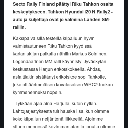
Secto Rally Finland päättyi Riku Tahkon osalta
keskeytykseen. Tahkon Hyundai i20 N Rally2 -
auto ja kuljettaja ovat jo valmiina Lahden SM-
ralliin.
Kaksipäiväisillä testeillä kilpailuun hyvin
valmistautuneen Riku Tahkon kyydissä
kartanlukijan paikalla nähtiin Markus Soininen.
Legendaarinen MM-ralli käynnistyi Jyväskylän
keskustassa Harjun erikoiskokeella. Ahdas,
asfalttiakin sisältänyt erikoiskoe sopi Tahkolle,
joka oli äärimmäisen kovatasoisen WRC2-luokan
kymmenenneksi nopein.
- Tykkään ajaa aina Harjulla, kuten nytkin.
Lähtöjärjestyksestä tuli hauska lisä, kun olimme
koko kilpailun neljäntenä liikkeellä. Ajoimme
siihen mennessä kovimman ajan ja lopulta olimme