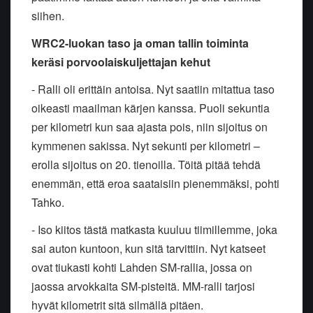
siihen.
WRC2-luokan taso ja oman tallin toiminta
keräsi porvoolaiskuljettajan kehut
- Ralli oli erittäin antoisa. Nyt saatiin mitattua taso
oikeasti maailman kärjen kanssa. Puoli sekuntia
per kilometri kun saa ajasta pois, niin sijoitus on
kymmenen sakissa. Nyt sekunti per kilometri –
erolla sijoitus on 20. tienoilla. Töitä pitää tehdä
enemmän, että eroa saataisiin pienemmäksi, pohti
Tahko.
- Iso kiitos tästä matkasta kuuluu tiimillemme, joka
sai auton kuntoon, kun sitä tarvittiin. Nyt katseet
ovat tiukasti kohti Lahden SM-rallia, jossa on
jaossa arvokkaita SM-pisteitä. MM-ralli tarjosi
hyvät kilometrit sitä silmällä pitäen.