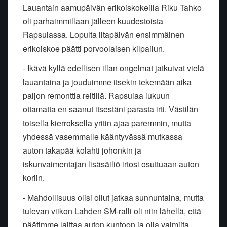
Lauantain aamupäivän erikoiskokeilla Riku Tahko
oli parhaimmillaan jälleen kuudestoista
Rapsulassa. Lopulta iltapäivän ensimmäinen
erikoiskoe päätti porvoolaisen kilpailun.
- Ikävä kyllä edellisen illan ongelmat jatkuivat vielä
lauantaina ja jouduimme itsekin tekemään aika
paljon remonttia reitillä. Rapsulaa lukuun
ottamatta en saanut itsestäni parasta irti. Västilän
toisella kierroksella yritin ajaa paremmin, mutta
yhdessä vasemmalle kääntyvässä mutkassa
auton takapää kolahti johonkin ja
iskunvaimentajan lisäsäiliö irtosi osuttuaan auton
koriin.
- Mahdollisuus olisi ollut jatkaa sunnuntaina, mutta
tulevan viikon Lahden SM-ralli oli niin lähellä, että
päätimme laittaa auton kuntoon ja olla valmiita