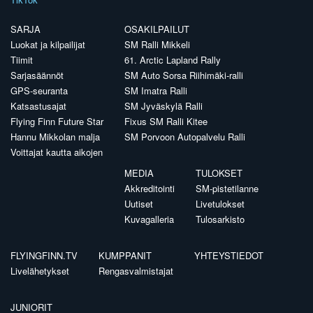
SARJA
OSAKILPAILUT
Luokat ja kilpailijat
SM Ralli Mikkeli
Tiimit
61. Arctic Lapland Rally
Sarjasäännöt
SM Auto Sorsa Riihimäki-ralli
GPS-seuranta
SM Imatra Ralli
Katsastusajat
SM Jyväskylä Ralli
Flying Finn Future Star
Fixus SM Ralli Kitee
Hannu Mikkolan malja
SM Porvoon Autopalvelu Ralli
Voittajat kautta aikojen
MEDIA
TULOKSET
Akkreditointi
SM-pistetilanne
Uutiset
Livetulokset
Kuvagalleria
Tulosarkisto
FLYINGFINN.TV
KUMPPANIT
YHTEYSTIEDOT
Livelähetykset
Rengasvalmistajat
JUNIORIT