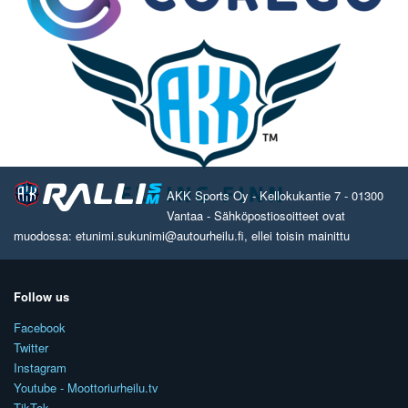
AKK Sports Oy - Kellokukantie 7 - 01300
Vantaa - Sähköpostiosoitteet ovat
muodossa: etunimi.sukunimi@autourheilu.fi, ellei toisin mainittu
Follow us
Facebook
Twitter
Instagram
Youtube - Moottoriurheilu.tv
TikTok