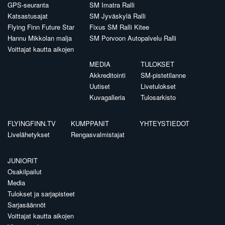
GPS-seuranta
SM Imatra Ralli
Katsastusajat
SM Jyväskylä Ralli
Flying Finn Future Star
Fixus SM Ralli Kitee
Hannu Mikkolan malja
SM Porvoon Autopalvelu Ralli
Voittajat kautta aikojen
MEDIA
TULOKSET
Akkreditointi
SM-pistetilanne
Uutiset
Livetulokset
Kuvagalleria
Tulosarkisto
FLYINGFINN.TV
KUMPPANIT
YHTEYSTIEDOT
Livelähetykset
Rengasvalmistajat
JUNIORIT
Osakilpailut
Media
Tulokset ja sarjapisteet
Sarjasäännöt
Voittajat kautta aikojen