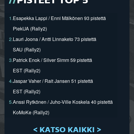
PISTEET TOP 5
1.
Esapekka Lappi / Enni Mälkönen 93 pistettä
PiekUA (Rally2)
2.
Lauri Joona / Antti Linnaketo 73 pistettä
SAU (Rally2)
3.
Patrick Enok / Silver Simm 59 pistettä
EST (Rally2)
4.
Jaspar Vaher / Rait Jansen 51 pistettä
EST (Rally2)
5.
Anssi Rytkönen / Juho-Ville Koskela 40 pistettä
KoMoKe (Rally2)
< KATSO KAIKKI >