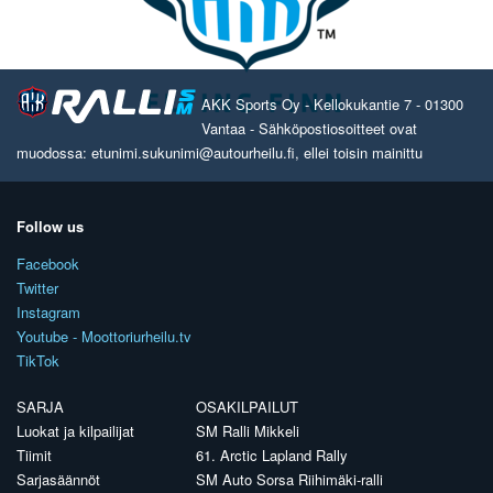
AKK Sports Oy - Kellokukantie 7 - 01300
Vantaa - Sähköpostiosoitteet ovat
muodossa: etunimi.sukunimi@autourheilu.fi, ellei toisin mainittu
Follow us
Facebook
Twitter
Instagram
Youtube - Moottoriurheilu.tv
TikTok
SARJA
OSAKILPAILUT
Luokat ja kilpailijat
SM Ralli Mikkeli
Tiimit
61. Arctic Lapland Rally
Sarjasäännöt
SM Auto Sorsa Riihimäki-ralli