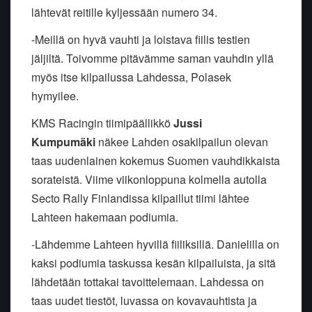
lähtevät reitille kyljessään numero 34.
-Meillä on hyvä vauhti ja loistava fiilis testien
jäljiltä. Toivomme pitävämme saman vauhdin yllä
myös itse kilpailussa Lahdessa, Polasek
hymyilee.
KMS Racingin tiimipäällikkö
Jussi
Kumpumäki
näkee Lahden osakilpailun olevan
taas uudenlainen kokemus Suomen vauhdikkaista
sorateistä. Viime viikonloppuna kolmella autolla
Secto Rally Finlandissa kilpaillut tiimi lähtee
Lahteen hakemaan podiumia.
-Lähdemme Lahteen hyvillä fiiliksillä. Danielilla on
kaksi podiumia taskussa kesän kilpailuista, ja sitä
lähdetään tottakai tavoittelemaan. Lahdessa on
taas uudet tiestöt, luvassa on kovavauhtista ja