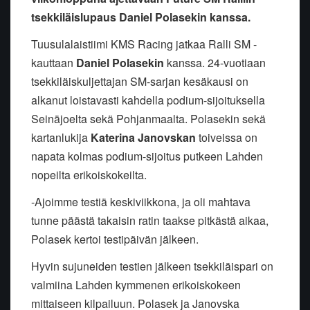
tsekkiläislupaus Daniel Polasekin kanssa.
Tuusulalaistiimi KMS Racing jatkaa Ralli SM -
kauttaan
Daniel Polasekin
kanssa. 24-vuotiaan
tsekkiläiskuljettajan SM-sarjan kesäkausi on
alkanut loistavasti kahdella podium-sijoituksella
Seinäjoelta sekä Pohjanmaalta. Polasekin sekä
kartanlukija
Katerina Janovskan
toiveissa on
napata kolmas podium-sijoitus putkeen Lahden
nopeilta erikoiskokeilta.
-Ajoimme testiä keskiviikkona, ja oli mahtava
tunne päästä takaisin ratin taakse pitkästä aikaa,
Polasek kertoi testipäivän jälkeen.
Hyvin sujuneiden testien jälkeen tsekkiläispari on
valmiina Lahden kymmenen erikoiskokeen
mittaiseen kilpailuun. Polasek ja Janovska