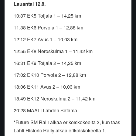
Lauantai 12.8.
10:37
EK
5
Toijala 1
–
14,25 km
11:38 EK
6
Porvola 1
–
12,88 km
12:12 EK
7
Avus 1
–
10,03 km
12:55
EK
8
Neroskulma 1
–
11,42 km
16:31 EK
9
Toijala 2
–
14,25 km
17:02 EK
10
Porvola 2
–
12,88 km
18:06
EK
11
Avus 2
–
10,03 km
18:49
EK
12
Neroskulma 2
–
11,42 km
20:28
MAALI Lahden Satama
*Future SM Ralli alkaa erikoiskokeelta 3, kun taas
Lahti Historic Rally alkaa erikoiskokeelta 1.