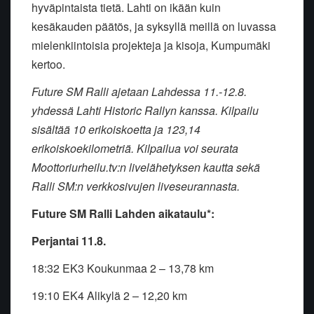
hyväpintaista tietä. Lahti on ikään kuin
kesäkauden päätös, ja syksyllä meillä on luvassa
mielenkiintoisia projekteja ja kisoja, Kumpumäki
kertoo.
Future SM Ralli ajetaan Lahdessa 11.-12.8.
yhdessä Lahti Historic Rallyn kanssa. Kilpailu
sisältää 10 erikoiskoetta ja 123,14
erikoiskoekilometriä. Kilpailua voi seurata
Moottoriurheilu.tv:n livelähetyksen kautta sekä
Ralli SM:n verkkosivujen liveseurannasta.
Future SM Ralli Lahden aikataulu*:
Perjantai 11.8.
18:32
EK
3
Koukunmaa 2
– 1
3,78
km
19:10 EK4
Alikylä 2
–
12,20 km