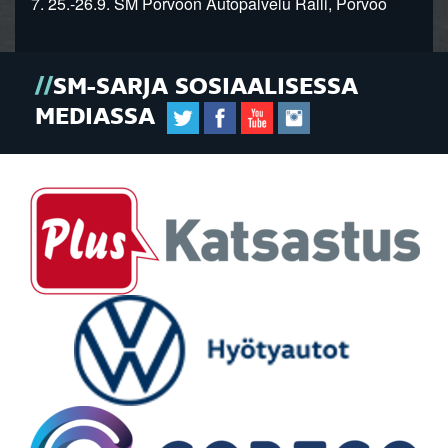
7. 25.-26.9. SM Porvoon Autopalvelu Ralli, Porvoo
SM-SARJA SOSIAALISESSA
MEDIASSA