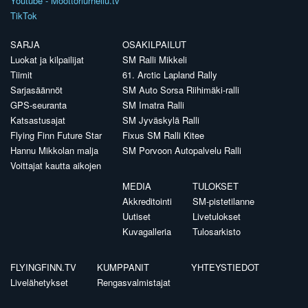
Youtube - Moottoriurheilu.tv
TikTok
SARJA
OSAKILPAILUT
Luokat ja kilpailijat
SM Ralli Mikkeli
Tiimit
61. Arctic Lapland Rally
Sarjasäännöt
SM Auto Sorsa Riihimäki-ralli
GPS-seuranta
SM Imatra Ralli
Katsastusajat
SM Jyväskylä Ralli
Flying Finn Future Star
Fixus SM Ralli Kitee
Hannu Mikkolan malja
SM Porvoon Autopalvelu Ralli
Voittajat kautta aikojen
MEDIA
TULOKSET
Akkreditointi
SM-pistetilanne
Uutiset
Livetulokset
Kuvagalleria
Tulosarkisto
FLYINGFINN.TV
KUMPPANIT
YHTEYSTIEDOT
Livelähetykset
Rengasvalmistajat