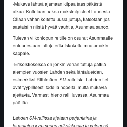
-Mukava lähteä ajamaan kilpaa taas pitkästä
aikaa. Koitetaan hakea maksimipisteet Lahdesta.
Ollaan vähän koitettu uusia juttuja, katsotaan jos
saataisiin niistä hyvää vauhtia, Asunmaa sanoo.
Tulevan viikonlopun reitille on osunut Asunmaalle
entuudestaan tuttuja erikoiskokeita muutamakin
kappale.
-Erikoiskokeissa on jonkin verran tuttuja pätkiä
aiempien vuosien Lahden sekä lähialueiden,
esimerkiksi Riihimäen, SM-ralleista. Lahden tiet
ovat tyypillisesti todella nopeita, mutta mukavia
ajettavia. Varmasti hieno ralli luvassa, Asunmaa
päättää.
Lahden SM-rallissa ajetaan perjantaina ja
lauantaina kymmenen erikoiskoetta ja yhteensä