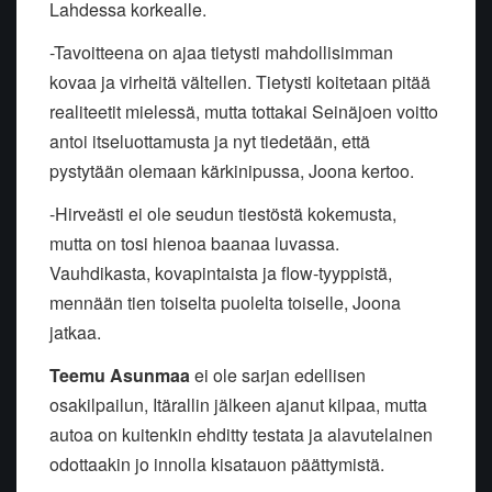
Lahdessa korkealle.
-Tavoitteena on ajaa tietysti mahdollisimman
kovaa ja virheitä vältellen. Tietysti koitetaan pitää
realiteetit mielessä, mutta tottakai Seinäjoen voitto
antoi itseluottamusta ja nyt tiedetään, että
pystytään olemaan kärkinipussa, Joona kertoo.
-Hirveästi ei ole seudun tiestöstä kokemusta,
mutta on tosi hienoa baanaa luvassa.
Vauhdikasta, kovapintaista ja flow-tyyppistä,
mennään tien toiselta puolelta toiselle, Joona
jatkaa.
Teemu Asunmaa
ei ole sarjan edellisen
osakilpailun, Itärallin jälkeen ajanut kilpaa, mutta
autoa on kuitenkin ehditty testata ja alavutelainen
odottaakin jo innolla kisatauon päättymistä.