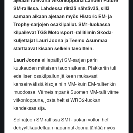
ajetaan tulevana viikonloppuna Lahden Future
SM-rallissa. Lahdessa riittää nähtävää, sillä
samaan aikaan ajetaan myös Historic EM- ja
Trophy-sarjojen osakilpailut. SM1-luokassa
kilpailevat TGS Motorsport -rallitiimin Škoda-
kuljettajat Lauri Joona ja Teemu Asunmaa
starttaavat kisaan selkein tavoittein.
Lauri Joona
ei lepäillyt SM-sarjan parin
kuukauden mittaisen tauon aikana. Plakkariin tuli
edellisen osakilpailun jälkeen mukavasti
kansainvälisiä kisoja niin MM- kuin EM-rallienkin
muodossa. Viimeisimpänä Suomen MM-ralli viime
viikonloppuna, josta heltisi WRC2-luokan
kahdeksas sija.
Seinäjoen SM-rallissa SM1-luokan voiton heti
debyyttikaudellaan napannut Joona tähtää myös