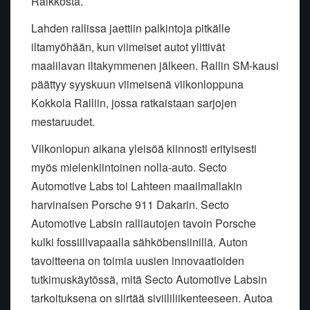
Räikköstä.
Lahden rallissa jaettiin palkintoja pitkälle
iltamyöhään, kun viimeiset autot ylittivät
maalilavan iltakymmenen jälkeen. Rallin SM-kausi
päättyy syyskuun viimeisenä viikonloppuna
Kokkola Ralliin, jossa ratkaistaan sarjojen
mestaruudet.
Viikonlopun aikana yleisöä kiinnosti erityisesti
myös mielenkiintoinen nolla-auto. Secto
Automotive Labs toi Lahteen maailmallakin
harvinaisen Porsche 911 Dakarin. Secto
Automotive Labsin ralliautojen tavoin Porsche
kulki fossiilivapaalla sähköbensiinillä. Auton
tavoitteena on toimia uusien innovaatioiden
tutkimuskäytössä, mitä Secto Automotive Labsin
tarkoituksena on siirtää siviililiikenteeseen. Autoa