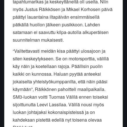
tapahtumarikas ja keskeyttäneitä oli useita. Niin
myös Justus Räikkösen ja Mikael Korhosen päivä
päättyi lauantaina iltapäivän ensimmäisellä
pätkällä huollon jälkeen pusikkoon. Lahden
satamaan ei saavuttu kilpa-autolla alkuperäisen
suunnitelman mukaisesti.
“Valitettavasti meidän kisa päättyi ulosajoon ja
siten keskeytykseen. Se on motorsporttia, välillä
käy näin ja koetellaan rajoja. Päällisin puolin
kaikki on kunnossa. Haluan pyytää anteeksi
jokaiselta yhteistyökumppanilta, että näin pääsi
käymään”, Räikkönen pahoitteli maalipaikalla.
SM3-luokan voitti Tuomas Välilä ennen toiseksi
sijoittunutta Leevi Lassilaa. Välilä nousi myös
luokan johtajaksi kokonaispisteissä ja on
kahdeksan pistettä edellä nyt toisena olevaa