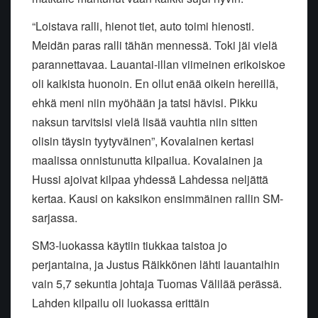
“Loistava ralli, hienot tiet, auto toimi hienosti.
Meidän paras ralli tähän mennessä. Toki jäi vielä
parannettavaa. Lauantai-illan viimeinen erikoiskoe
oli kaikista huonoin. En ollut enää oikein hereillä,
ehkä meni niin myöhään ja tatsi hävisi. Pikku
naksun tarvitsisi vielä lisää vauhtia niin sitten
olisin täysin tyytyväinen”, Kovalainen kertasi
maalissa onnistunutta kilpailua. Kovalainen ja
Hussi ajoivat kilpaa yhdessä Lahdessa neljättä
kertaa. Kausi on kaksikon ensimmäinen rallin SM-
sarjassa.
SM3-luokassa käytiin tiukkaa taistoa jo
perjantaina, ja Justus Räikkönen lähti lauantaihin
vain 5,7 sekuntia johtaja Tuomas Välilää perässä.
Lahden kilpailu oli luokassa erittäin