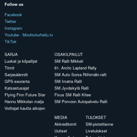
Follow us
Facebook
Twitter
Instagram
Youtube - Moottoriurheilu.tv
TikTok
SARJA
OSAKILPAILUT
Luokat ja kilpailijat
SM Ralli Mikkeli
Tiimit
61. Arctic Lapland Rally
Sarjasäännöt
SM Auto Sorsa Riihimäki-ralli
GPS-seuranta
SM Imatra Ralli
Katsastusajat
SM Jyväskylä Ralli
Flying Finn Future Star
Fixus SM Ralli Kitee
Hannu Mikkolan malja
SM Porvoon Autopalvelu Ralli
Voittajat kautta aikojen
MEDIA
TULOKSET
Akkreditointi
SM-pistetilanne
Uutiset
Livetulokset