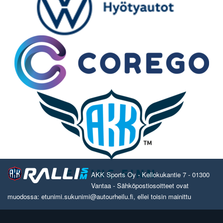
AKK Sports Oy - Kellokukantie 7 - 01300
Vantaa - Sähköpostiosoitteet ovat
muodossa: etunimi.sukunimi@autourheilu.fi, ellei toisin mainittu