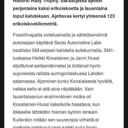
Historic Rally Trophy. SM-sarjassa ajettiin
perjantaina kaksi erikoiskoetta ja lauantaina
loput kahdeksan. Ajettavaa kertyi yhteensä 123
erikoiskoekilometriä.
Fossiilivapaita voiteluaineita ja sähköbensiiniä
autoissaan käyttävä Secto Automotive Labs
osallistui SM-sarjaan kahdella autokunnalla. SM1-
luokassa Heikki Kovalainen ja Janni Hussi
sijoittuivat seitsemänneksi ja iloitsivat hyvin
sujuneesta rallista auringonlaskussa Lahden
satamassa. Ajaminen tuntui Kovalaisesta hyvältä,
vaikka kello ei sitä aina näytäkään. Vain
lauantaiaamun ensimmäinen mutka oli
Kovalainen-Hussi kaksikolle haastava, kun
liikkeelle lähdettiin hieman kylmin renkain.
Kuitenkin mitään sen suurempia virheitä ei
matkalle mahtunut vaan kaikki sujui hyvin.