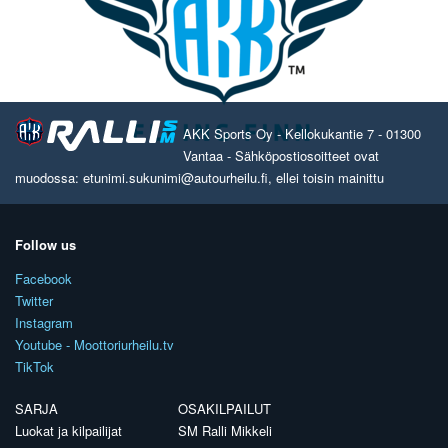
AKK Sports Oy - Kellokukantie 7 - 01300
Vantaa - Sähköpostiosoitteet ovat
muodossa: etunimi.sukunimi@autourheilu.fi, ellei toisin mainittu
Follow us
Facebook
Twitter
Instagram
Youtube - Moottoriurheilu.tv
TikTok
SARJA
OSAKILPAILUT
Luokat ja kilpailijat
SM Ralli Mikkeli