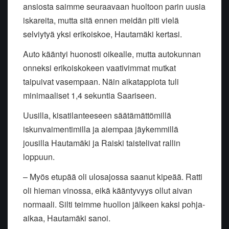
ansiosta saimme seuraavaan huoltoon parin uusia
iskareita, mutta sitä ennen meidän piti vielä
selviytyä yksi erikoiskoe, Hautamäki kertasi.
Auto kääntyi huonosti oikealle, mutta autokunnan
onneksi erikoiskokeen vaativimmat mutkat
taipuivat vasempaan. Näin aikatappiota tuli
minimaaliset 1,4 sekuntia Saariseen.
Uusilla, kisatilanteeseen säätämättömillä
iskunvaimentimilla ja aiempaa jäykemmillä
jousilla Hautamäki ja Raiski taistelivat rallin
loppuun.
– Myös etupää oli ulosajossa saanut kipeää. Ratti
oli hieman vinossa, eikä kääntyvyys ollut aivan
normaali. Silti teimme huollon jälkeen kaksi pohja-
aikaa, Hautamäki sanoi.