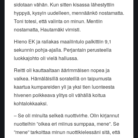
sidotaan vähän. Kun sitten kisassa lähestyttiin
hyppyä, kysyin uudelleen, mennäänkö nostamatta.
Toni totesi, että valinta on minun. Mentiin
nostamatta, Hautamäki virnisti.
Hieno EK ja railakas maaliintulo palkittiin 9,1
sekunnin pohja-ajalla. Perjantain perusteella
luokkajohto oli vielä hallussa.
Reitti oli kauttaaltaan äärimmäisen nopea ja
vaikea. Hämäläisillä sorateillä on taipumusta
kaartua kumpareiden yli ja yksi tien luonteesta
hivenen poikkeava ylitys oli vähällä koitua
kohtalokkaaksi.
– Se oli minulta selkeä nuottivirhe. Olin kirjannut
nuotteihin ”oikea eri miinus sumppaa, mene”. Se
”mene” tarkoittaa minun nuottikielessäni sitä, että