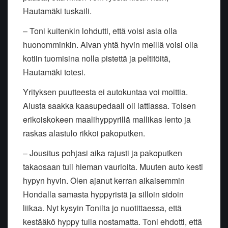
Hautamäki tuskaili.
– Toni kuitenkin lohdutti, että voisi asia olla
huonomminkin. Aivan yhtä hyvin meillä voisi olla
kotiin tuomisina nolla pistettä ja peltitöitä,
Hautamäki totesi.
Yrityksen puutteesta ei autokuntaa voi moittia.
Alusta saakka kaasupedaali oli lattiassa. Toisen
erikoiskokeen maalihyppyrillä mallikas lento ja
raskas alastulo rikkoi pakoputken.
– Jousitus pohjasi aika rajusti ja pakoputken
takaosaan tuli hieman vaurioita. Muuten auto kesti
hypyn hyvin. Olen ajanut kerran aikaisemmin
Hondalla samasta hyppyristä ja silloin sidoin
liikaa. Nyt kysyin Tonilta jo nuotittaessa, että
kestääkö hyppy tulla nostamatta. Toni ehdotti, että