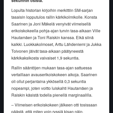
sekunnin osista.
Lopulta historian kirjoihin merkittiin SM-sarjan
tasaisin lopputulos rallin kärkikolmikolle. Konsta
Saarinen ja Joni Mäkelä venyivät viimeisellä
erikoiskokeella pohja-ajan turvin tasa-aikaan Ville
Hautamäen ja Toni Raiskin kanssa. Eikä siinä
kaikki. Luokkakolmoset, Arttu Lähdeniemi ja Jukka
Toivonen jäivät tasa-aikaan päätyneestä
kärkikaksikosta vaivaiset 1,9 sekuntia.
Rallin sääntöjen mukaan tasa-ajan sattuessa
vertaillaan avauserikoiskokeen aikoja. Saarinen
oli ollut perjantaina ykkösellä 0,3 sekuntia
nopeampi, joten voitto luiskahti Hautamäen ja
Raiskin käsistä todella pienellä marginaalilla.
– Viimeisen erikoiskokeen jälkeen otti tosissaan
päästä, että miten voin ryssiä kisan näin,