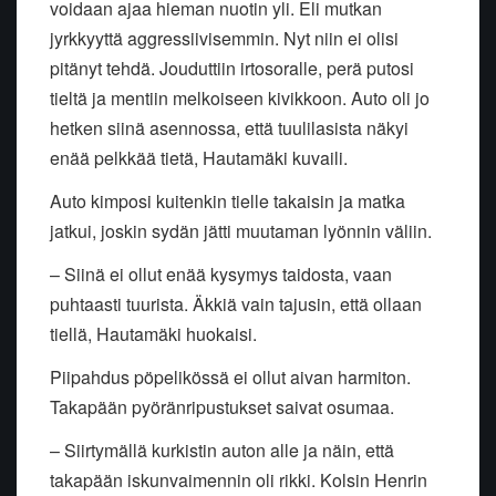
voidaan ajaa hieman nuotin yli. Eli mutkan
jyrkkyyttä aggressiivisemmin. Nyt niin ei olisi
pitänyt tehdä. Jouduttiin irtosoralle, perä putosi
tieltä ja mentiin melkoiseen kivikkoon. Auto oli jo
hetken siinä asennossa, että tuulilasista näkyi
enää pelkkää tietä, Hautamäki kuvaili.
Auto kimposi kuitenkin tielle takaisin ja matka
jatkui, joskin sydän jätti muutaman lyönnin väliin.
– Siinä ei ollut enää kysymys taidosta, vaan
puhtaasti tuurista. Äkkiä vain tajusin, että ollaan
tiellä, Hautamäki huokaisi.
Piipahdus pöpelikössä ei ollut aivan harmiton.
Takapään pyöränripustukset saivat osumaa.
– Siirtymällä kurkistin auton alle ja näin, että
takapään iskunvaimennin oli rikki. Kolsin Henrin