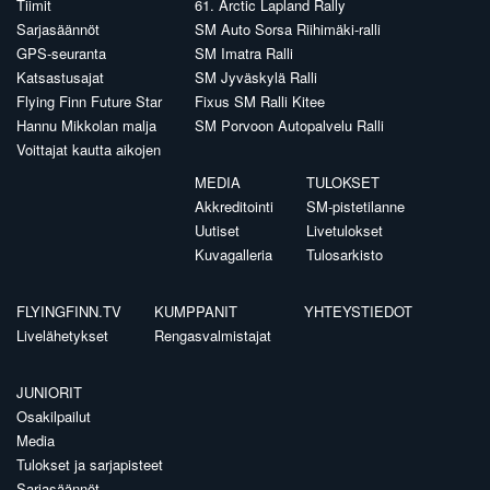
Tiimit
61. Arctic Lapland Rally
Sarjasäännöt
SM Auto Sorsa Riihimäki-ralli
GPS-seuranta
SM Imatra Ralli
Katsastusajat
SM Jyväskylä Ralli
Flying Finn Future Star
Fixus SM Ralli Kitee
Hannu Mikkolan malja
SM Porvoon Autopalvelu Ralli
Voittajat kautta aikojen
MEDIA
TULOKSET
Akkreditointi
SM-pistetilanne
Uutiset
Livetulokset
Kuvagalleria
Tulosarkisto
FLYINGFINN.TV
KUMPPANIT
YHTEYSTIEDOT
Livelähetykset
Rengasvalmistajat
JUNIORIT
Osakilpailut
Media
Tulokset ja sarjapisteet
Sarjasäännöt