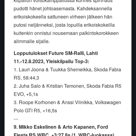
kilpailun voittokamppailussa kunnes spinnaus
pudotti hänet johtoasemasta. Kahdeksannella
erikoiskokeella sattuneen virheen jälkeen hän
putosi neljänneksi, josta lopuilla erikoiskokeilla
kuitenkin onnistui nousemaan palkintokorokkeen
alimmalle sijalle.
Lopputulokset Future SM-Ralli, Lahti
11.-12.8.2023, Yleiskilpailu Top-3:
1. Lauri Joona & Tuukka Shemeikka, Skoda Fabia
RS, 58:44,3
2. Juha Salo & Kristian Temonen, Skoda Fabia R5
EVO, +5,1s
3. Roope Korhonen & Anssi Viinikka, Volkswagen
Polo GTI R5, +16,5s
---
9. Mikko Eskelinen & Arto Kapanen, Ford
Fiesta RS WRC, +3:27,8s (1. WRC-luokassa)