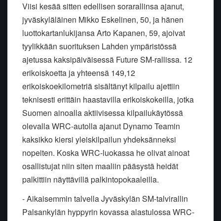
Viisi kesää sitten edellisen sorarallinsa ajanut,
jyväskyläläinen Mikko Eskelinen, 50, ja hänen
luottokartanlukijansa Arto Kapanen, 59, ajoivat
tyylikkään suorituksen Lahden ympäristössä
ajetussa kaksipäiväisessä Future SM-rallissa. 12
erikoiskoetta ja yhteensä 149,12
erikoiskoekilometriä sisältänyt kilpailu ajettiin
teknisesti erittäin haastavilla erikoiskokeilla, jotka
Suomen ainoalla aktiivisessa kilpailukäytössä
olevalla WRC-autolla ajanut Dynamo Teamin
kaksikko kiersi yleiskilpailun yhdeksänneksi
nopeiten. Koska WRC-luokassa he olivat ainoat
osallistujat niin siten maaliin pääsystä heidät
palkittiin näyttävillä palkintopokaaleilla.
- Aikaisemmin talvella Jyväskylän SM-talvirallin
Palsankylän hyppyrin kovassa alastulossa WRC-