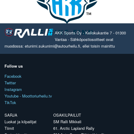
AKK Sports Oy - Kellokukantie 7 - 01300
Vantaa - Sähköpostiosoitteet ovat
muodossa: etunimi.sukunimi@autourheilu.fi, ellei toisin mainittu
Follow us
Facebook
Twitter
Instagram
Youtube - Moottoriurheilu.tv
TikTok
SARJA
OSAKILPAILUT
Luokat ja kilpailijat
SM Ralli Mikkeli
Tiimit
61. Arctic Lapland Rally