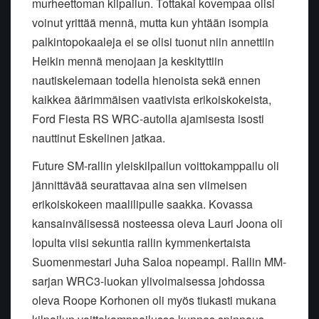
murheettoman kilpailun. Tottakai kovempaa olisi
voinut yrittää mennä, mutta kun yhtään isompia
palkintopokaaleja ei se olisi tuonut niin annettiin
Heikin mennä menojaan ja keskityttiin
nautiskelemaan todella hienoista sekä ennen
kaikkea äärimmäisen vaativista erikoiskokeista,
Ford Fiesta RS WRC-autolla ajamisesta isosti
nauttinut Eskelinen jatkaa.
Future SM-rallin yleiskilpailun voittokamppailu oli
jännittävää seurattavaa aina sen viimeisen
erikoiskokeen maalilipulle saakka. Kovassa
kansainvälisessä nosteessa oleva Lauri Joona oli
lopulta viisi sekuntia rallin kymmenkertaista
Suomenmestari Juha Saloa nopeampi. Rallin MM-
sarjan WRC3-luokan ylivoimaisessa johdossa
oleva Roope Korhonen oli myös tiukasti mukana