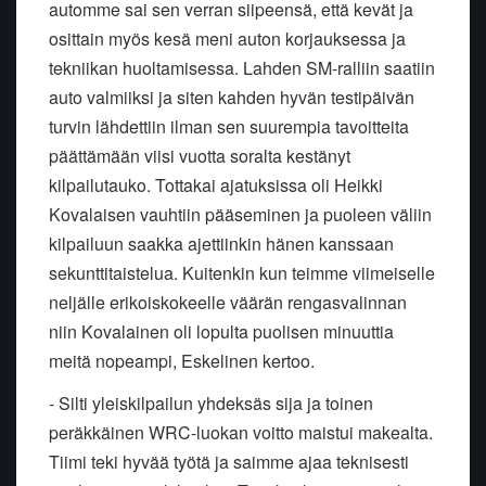
automme sai sen verran siipeensä, että kevät ja
osittain myös kesä meni auton korjauksessa ja
tekniikan huoltamisessa. Lahden SM-ralliin saatiin
auto valmiiksi ja siten kahden hyvän testipäivän
turvin lähdettiin ilman sen suurempia tavoitteita
päättämään viisi vuotta soralta kestänyt
kilpailutauko. Tottakai ajatuksissa oli Heikki
Kovalaisen vauhtiin pääseminen ja puoleen väliin
kilpailuun saakka ajettiinkin hänen kanssaan
sekunttitaistelua. Kuitenkin kun teimme viimeiselle
neljälle erikoiskokeelle väärän rengasvalinnan
niin Kovalainen oli lopulta puolisen minuuttia
meitä nopeampi, Eskelinen kertoo.
- Silti yleiskilpailun yhdeksäs sija ja toinen
peräkkäinen WRC-luokan voitto maistui makealta.
Tiimi teki hyvää työtä ja saimme ajaa teknisesti