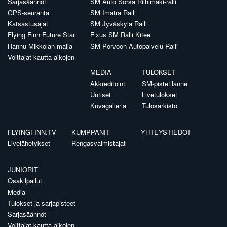
Sarjasäännöt
SM Auto Sorsa Riihimäki-ralli
GPS-seuranta
SM Imatra Ralli
Katsastusajat
SM Jyväskylä Ralli
Flying Finn Future Star
Fixus SM Ralli Kitee
Hannu Mikkolan malja
SM Porvoon Autopalvelu Ralli
Voittajat kautta aikojen
MEDIA
TULOKSET
Akkreditointi
SM-pistetilanne
Uutiset
Livetulokset
Kuvagalleria
Tulosarkisto
FLYINGFINN.TV
KUMPPANIT
YHTEYSTIEDOT
Livelähetykset
Rengasvalmistajat
JUNIORIT
Osakilpailut
Media
Tulokset ja sarjapisteet
Sarjasäännöt
Voittajat kautta aikojen