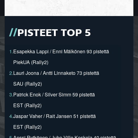
PISTEET TOP 5
1.
Esapekka Lappi / Enni Mälkönen 93 pistettä
PiekUA (Rally2)
2.
Lauri Joona / Antti Linnaketo 73 pistettä
SAU (Rally2)
3.
Patrick Enok / Silver Simm 59 pistettä
EST (Rally2)
4.
Jaspar Vaher / Rait Jansen 51 pistettä
EST (Rally2)
5.
Anssi Rytkönen / Juho-Ville Koskela 40 pistettä