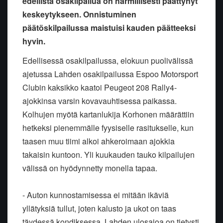
edellistä osakilpailua on harmillisesti päättynyt
keskeytykseen. Onnistuminen
päätöskilpailussa maistuisi kauden päätteeksi
hyvin.
Edellisessä osakilpailussa, elokuun puolivälissä
ajetussa Lahden osakilpailussa Espoo Motorsport
Clubin kaksikko kaatoi Peugeot 208 Rally4-
ajokkinsa varsin kovavauhtisessa paikassa.
Kolhujen myötä kartanlukija Korhonen määrättiin
hetkeksi pienemmälle fyysiselle rasitukselle, kun
taasen muu tiimi alkoi ahkeroimaan ajokkia
takaisin kuntoon. Yli kuukauden tauko kilpailujen
välissä on hyödynnetty monella tapaa.
- Auton kunnostamisessa ei mitään ikäviä
yllätyksiä tullut, joten kalusto ja ukot on taas
täydessä kondiksessa. Lahden ulosajoa on tietysti