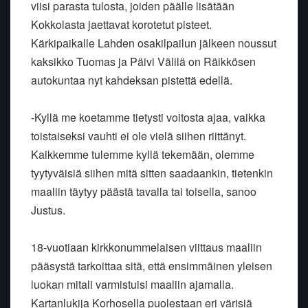
viisi parasta tulosta, joiden päälle lisätään
Kokkolasta jaettavat korotetut pisteet.
Kärkipaikalle Lahden osakilpailun jälkeen noussut
kaksikko Tuomas ja Päivi Välilä on Räikkösen
autokuntaa nyt kahdeksan pistettä edellä.
-Kyllä me koetamme tietysti voitosta ajaa, vaikka
toistaiseksi vauhti ei ole vielä siihen riittänyt.
Kaikkemme tulemme kyllä tekemään, olemme
tyytyväisiä siihen mitä sitten saadaankin, tietenkin
maaliin täytyy päästä tavalla tai toisella, sanoo
Justus.
18-vuotiaan kirkkonummelaisen viittaus maaliin
pääsystä tarkoittaa sitä, että ensimmäinen yleisen
luokan mitali varmistuisi maaliin ajamalla.
Kartanlukija Korhosella puolestaan eri värisiä