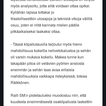
myös analysoitu, jotta siitä voidaan ottaa opiksi.
Kyllähän lajissa tottakai jo
tilastollisestikin ulosajoja ja teknisiä vikoja välillä
osuu, joten ei niitä kannata mielen päälle
pitkäaikaiseksi taakaksi ottaa.
- Tässä kilpailutauolla tarjoutui myös hieno
mahdollisuus kokeilla nelivetokalustoa ja sehän
oli varsin mukava kokeilu. Makea tunne kun
takapään pitoa oli vetävien pyörien ansiosta
enemmän ja sehän taas avaa erilaisia
mahdollisuuksia vaikkapa risteyksissä, toteaa
Räikkönen.
Ralli SM:n pistetaulukko muodostuu niin, että
kuudesta ensimmäisestä osakilpailusta laskettiin