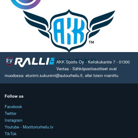
AKK Sports Oy - Kellokukantie 7 - 01300
Vantaa - Sähköpostiosoitteet ovat
muodossa: etunimi.sukunimi@autourheilu.fi, ellei toisin mainittu
Follow us
Facebook
Twitter
Instagram
Youtube - Moottoriurheilu.tv
TikTok