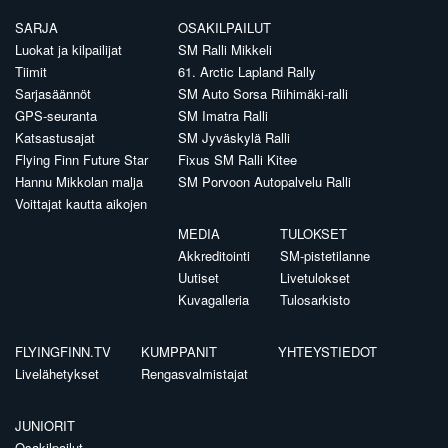
SARJA
OSAKILPAILUT
Luokat ja kilpailijat
SM Ralli Mikkeli
Tiimit
61. Arctic Lapland Rally
Sarjasäännöt
SM Auto Sorsa Riihimäki-ralli
GPS-seuranta
SM Imatra Ralli
Katsastusajat
SM Jyväskylä Ralli
Flying Finn Future Star
Fixus SM Ralli Kitee
Hannu Mikkolan malja
SM Porvoon Autopalvelu Ralli
Voittajat kautta aikojen
MEDIA
TULOKSET
Akkreditointi
SM-pistetilanne
Uutiset
Livetulokset
Kuvagalleria
Tulosarkisto
FLYINGFINN.TV
KUMPPANIT
YHTEYSTIEDOT
Livelähetykset
Rengasvalmistajat
JUNIORIT
Osakilpailut