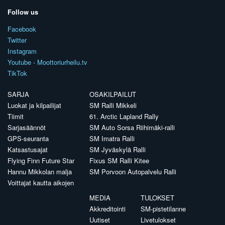
Follow us
Facebook
Twitter
Instagram
Youtube - Moottoriurheilu.tv
TikTok
SARJA
OSAKILPAILUT
Luokat ja kilpailijat
SM Ralli Mikkeli
Tiimit
61. Arctic Lapland Rally
Sarjasäännöt
SM Auto Sorsa Riihimäki-ralli
GPS-seuranta
SM Imatra Ralli
Katsastusajat
SM Jyväskylä Ralli
Flying Finn Future Star
Fixus SM Ralli Kitee
Hannu Mikkolan malja
SM Porvoon Autopalvelu Ralli
Voittajat kautta aikojen
MEDIA
TULOKSET
Akkreditointi
SM-pistetilanne
Uutiset
Livetulokset