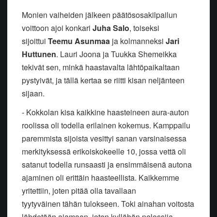
Monien vaiheiden jälkeen päätösosakilpailun
voittoon ajoi konkari
Juha Salo
, toiseksi
sijoittui
Teemu Asunmaa
ja kolmanneksi
Jari
Huttunen
. Lauri Joona ja Tuukka Shemeikka
tekivät sen, minkä haastavalta lähtöpaikaltaan
pystyivät, ja tällä kertaa se riitti kisan neljänteen
sijaan.
- Kokkolan kisa kaikkine haasteineen aura-auton
roolissa oli todella erilainen kokemus. Kamppailu
paremmista sijoista vesittyi sanan varsinaisessa
merkityksessä erikoiskokeelle 10, jossa vettä oli
satanut todella runsaasti ja ensimmäisenä autona
ajaminen oli erittäin haasteellista. Kaikkemme
yritettiin, joten pitää olla tavallaan
tyytyväinen tähän tulokseen. Toki ainahan voitosta
lähdetään ajamaan, joten kyllähän nelossija