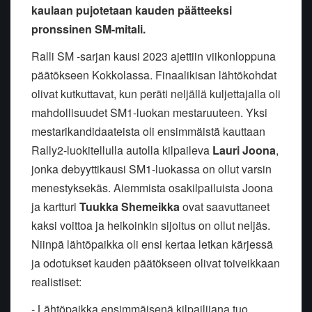
kaulaan pujotetaan kauden päätteeksi
pronssinen SM-mitali.
Ralli SM -sarjan kausi 2023 ajettiin viikonloppuna
päätökseen Kokkolassa. Finaalikisan lähtökohdat
olivat kutkuttavat, kun peräti neljällä kuljettajalla oli
mahdollisuudet SM1-luokan mestaruuteen. Yksi
mestarikandidaateista oli ensimmäistä kauttaan
Rally2-luokitellulla autolla kilpaileva
Lauri Joona
,
jonka debyyttikausi SM1-luokassa on ollut varsin
menestyksekäs. Aiemmista osakilpailuista Joona
ja kartturi
Tuukka Shemeikka
ovat saavuttaneet
kaksi voittoa ja heikoinkin sijoitus on ollut neljäs.
Niinpä lähtöpaikka oli ensi kertaa letkan kärjessä
ja odotukset kauden päätökseen olivat toiveikkaan
realistiset:
- Lähtöpaikka ensimmäisenä kilpailijana tuo