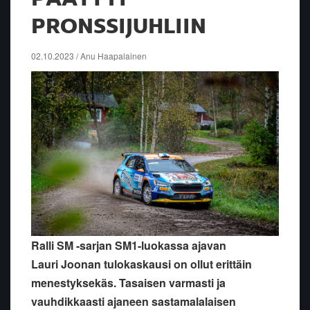
PRONSSIJUHLIIN
02.10.2023 / Anu Haapalainen
Ralli SM -sarjan SM1-luokassa ajava
n
Lauri Joona
n tulokaskausi on ollut erittäin
menestyksekäs. Tasaisen varmasti ja
vauhdikkaasti ajaneen sastamalalaisen