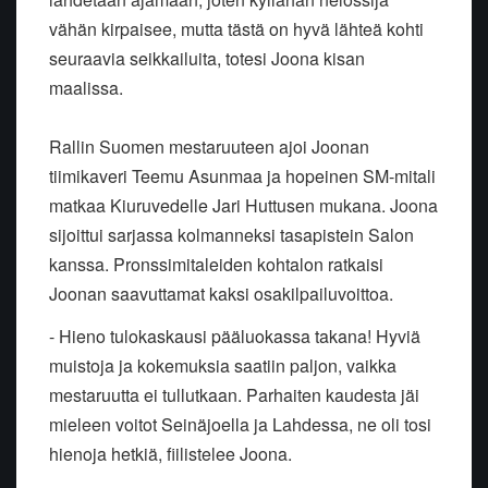
vähän kirpaisee, mutta tästä on hyvä lähteä kohti
seuraavia seikkailuita, totesi Joona kisan
maalissa.
Rallin Suomen mestaruuteen ajoi Joonan
tiimikaveri Teemu Asunmaa ja hopeinen SM-mitali
matkaa Kiuruvedelle Jari Huttusen mukana. Joona
sijoittui sarjassa kolmanneksi tasapistein Salon
kanssa. Pronssimitaleiden kohtalon ratkaisi
Joonan saavuttamat kaksi osakilpailuvoittoa.
- Hieno tulokaskausi pääluokassa takana! Hyviä
muistoja ja kokemuksia saatiin paljon, vaikka
mestaruutta ei tullutkaan. Parhaiten kaudesta jäi
mieleen voitot Seinäjoella ja Lahdessa, ne oli tosi
hienoja hetkiä, fiilistelee Joona.