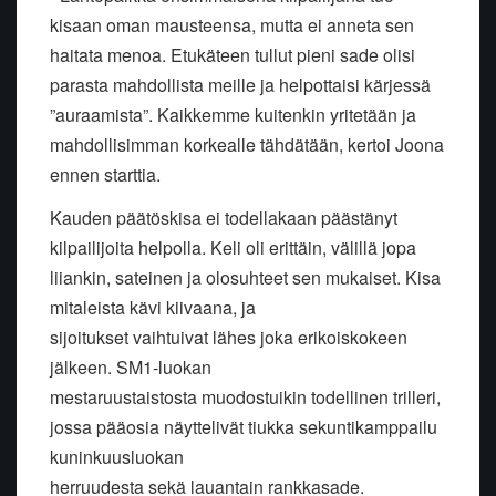
kisaan oman mausteensa, mutta ei anneta sen
haitata menoa. Etukäteen tullut pieni sade olisi
parasta mahdollista meille ja helpottaisi kärjessä
”auraamista”. Kaikkemme kuitenkin yritetään ja
mahdollisimman korkealle tähdätään, kertoi Joona
ennen starttia.
Kauden päätöskisa ei todellakaan päästänyt
kilpailijoita helpolla. Keli oli erittäin, välillä jopa
liiankin, sateinen ja olosuhteet sen mukaiset. Kisa
mitaleista kävi kiivaana, ja
sijoitukset vaihtuivat lähes joka erikoiskokeen
jälkeen. SM1-luokan
mestaruustaistosta muodostuikin todellinen trilleri,
jossa pääosia näyttelivät tiukka sekuntikamppailu
kuninkuusluokan
herruudesta sekä lauantain rankkasade.