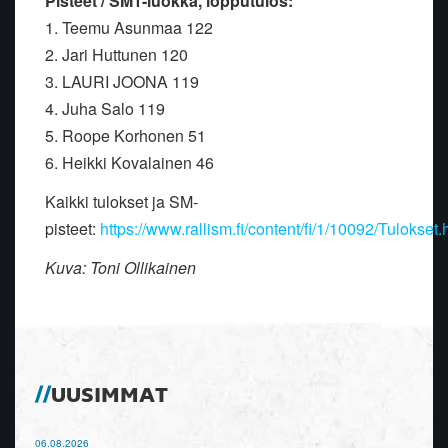
Pisteet / SM
1
-luokka,
lopputulos
:
1. Teemu Asunmaa 122
2. Jari Huttunen 120
3. LAURI JOONA 119
4. Juha Salo 119
5. Roope Korhonen 51
6. Heikki Kovalainen 46
Kaikki tulokset ja SM-
pisteet:
https://www.rallism.fi/content/fi/1/10092/Tulokset.
Kuva: Toni Ollikainen
UUSIMMAT
06.08.2026