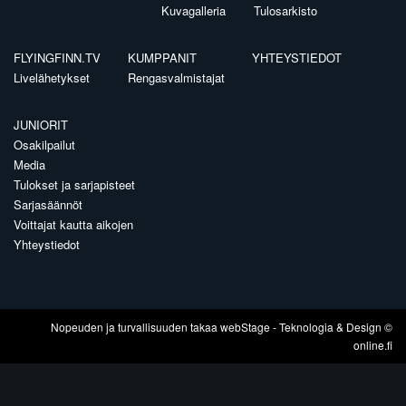
Kuvagalleria
Tulosarkisto
FLYINGFINN.TV
KUMPPANIT
YHTEYSTIEDOT
Livelähetykset
Rengasvalmistajat
JUNIORIT
Osakilpailut
Media
Tulokset ja sarjapisteet
Sarjasäännöt
Voittajat kautta aikojen
Yhteystiedot
Nopeuden ja turvallisuuden takaa
webStage
- Teknologia & Design ©
online.fi