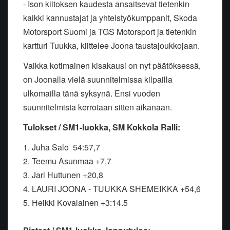
- Ison kiitoksen kaudesta ansaitsevat tietenkin
kaikki kannustajat ja yhteistyökumppanit, Skoda
Motorsport Suomi ja TGS Motorsport ja tietenkin
kartturi Tuukka, kiittelee Joona taustajoukkojaan.
Vaikka kotimainen kisakausi on nyt päätöksessä,
on Joonalla vielä suunnitelmissa kilpailla
ulkomailla tänä syksynä. Ensi vuoden
suunnitelmista kerrotaan sitten aikanaan.
Tulokset / SM
1
-luokka,
SM Kokkola Ralli
:
1. Juha Salo 54:57,7
2. Teemu Asunmaa +7,7
3. Jari Huttunen +20,8
4. LAURI JOONA - TUUKKA SHEMEIKKA +54,6
5. Heikki Kovalainen +3:14.5