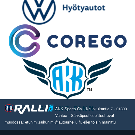
AKK Sports Oy - Kellokukantie 7 - 01300
Vantaa - Sähköpostiosoitteet ovat
muodossa: etunimi.sukunimi@autourheilu.fi, ellei toisin mainittu