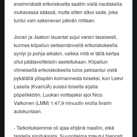
ensimmäistä erikoiskoetta saatiin vielä nautiskella
mukavassa säässä, mutta sitten alkoi sade, joka
tuntui vain sakenevan päivän mittaan.
Jooan ja Jaakon lauantai sujui varsin tasaisesti,
kunnes kilpailun seitsemännellä erikoiskokeella
syntyi jo pohja-aikakin, vaikka niitä ei tällä kertaa
ollut päätavoitteisiin asetettukaan. Kilpailun
viimeisellä erikoiskokeella tulos petraantui vielä
pykälällä ylöspäin kolmannesta toiseksi, kun Leevi
Lassila (KvanUA) suistui toiselta sijalta
pöpelikköön. Luokan voittajaksi ajoi Nico
Valkonen (LMM) 1:47,9 minuutin erolla Iivarin
autokuntaan.
- Tarkoituksemme oli ajaa ehjänä maaliin, eikä
taistella sijoituksista. Suunnitelma toteutui hienosti