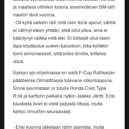
ja maalissa oltiinkin toisina, ensimmäinen SM-ralli
maaliin tänä vuonna.
- Oli kyllä vaikein ralli mitä olen ikinä ajanut, välillä
ei nähnyt eteen yhtään, eikä ollut pitoa, aina ei
kääntynyt vaikka mitä teki. Ei totisesti ollut iisein
tapa totuttautua uuteen kalustoon, joka kylläkin
toimi erinomaisesti, siitä kiitos tiimille, kiittelee
Jooa.
Syksyn ajo-ohjelmassa on vielä F-Cup Rallisarjan
päätöskisa Orimattilassa tulevana viikonloppuna.
Sinne suunnataan jo tutulla Honda Civic Type
R:llä ja kartturin paikalla nytkin Jaakko Jäntti. Ensi
kaudesta Iivari ei vielä paljasta liikoja, mutta
kertoo virnuillen seuraavasti.
- Ensi vuonna jatketaan rallin ajamista, mutta