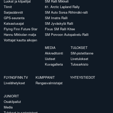
Luokat ja kilpailijat
SM Ralli Mikkeli
Tiimit
61. Arctic Lapland Rally
Sarjasäännöt
SM Auto Sorsa Riihimäki-ralli
GPS-seuranta
SM Imatra Ralli
Katsastusajat
SM Jyväskylä Ralli
Flying Finn Future Star
Fixus SM Ralli Kitee
Hannu Mikkolan malja
SM Porvoon Autopalvelu Ralli
Voittajat kautta aikojen
MEDIA
TULOKSET
Akkreditointi
SM-pistetilanne
Uutiset
Livetulokset
Kuvagalleria
Tulosarkisto
FLYINGFINN.TV
KUMPPANIT
YHTEYSTIEDOT
Livelähetykset
Rengasvalmistajat
JUNIORIT
Osakilpailut
Media
Tulokset ja sarjapisteet