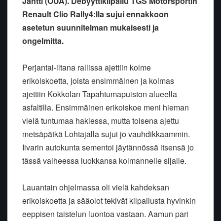
Jäntti (OUA). Debyyttikilpailu TGS Motorsportin
Renault Clio Rally4:lla sujui ennakkoon
asetetun suunnitelman mukaisesti ja
ongelmitta.
Perjantai-iltana rallissa ajettiin kolme
erikoiskoetta, joista ensimmäinen ja kolmas
ajettiin Kokkolan Tapahtumapuiston alueella
asfaltilla. Ensimmäinen erikoiskoe meni hieman
vielä tuntumaa hakiessa, mutta toisena ajettu
metsäpätkä Lohtajalla sujui jo vauhdikkaammin.
Iivarin autokunta sementoi jäytännössä itsensä jo
tässä vaiheessa luokkansa kolmannelle sijalle.
Lauantain ohjelmassa oli vielä kahdeksan
erikoiskoetta ja sääolot tekivät kilpailusta hyvinkin
eeppisen taistelun luontoa vastaan. Aamun pari