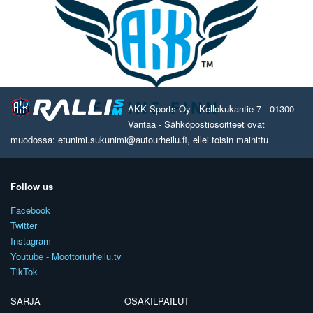
AKK Sports Oy - Kellokukantie 7 - 01300
Vantaa - Sähköpostiosoitteet ovat
muodossa: etunimi.sukunimi@autourheilu.fi, ellei toisin mainittu
Follow us
Facebook
Twitter
Instagram
Youtube - Moottoriurheilu.tv
TikTok
SARJA
OSAKILPAILUT