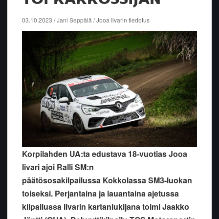
03.10.2023 / Jani Seppälä / Jooa Iivarin tiedotus
Korpilahden UA:ta edustava 18-vuotias Jooa
Iivari ajoi Ralli SM:n
päätösosakilpailussa Kokkolassa SM3-luokan
toiseksi. Perjantaina ja lauantaina ajetussa
kilpailussa Iivarin kartanlukijana toimi Jaakko