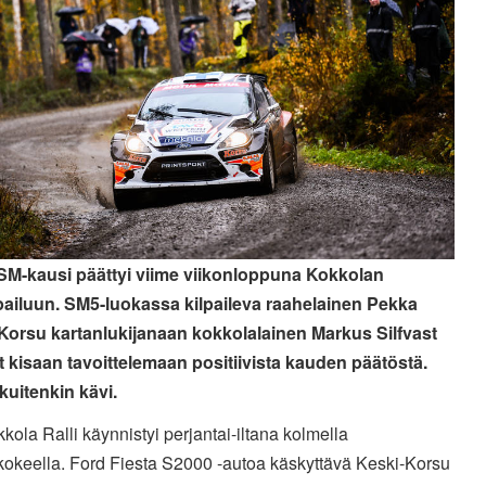
 SM-kausi päättyi viime viikonloppuna Kokkolan
pailuun. SM5-luokassa kilpaileva raahelainen Pekka
Korsu kartanlukijanaan kokkolalainen Markus Silfvast
ät kisaan tavoittelemaan positiivista kauden päätöstä.
 kuitenkin kävi.
ola Ralli käynnistyi perjantai-iltana kolmella
kokeella. Ford Fiesta S2000 -autoa käskyttävä Keski-Korsu