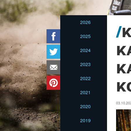
2026
K
2025
K
2024
2023
K
2022
K
2021
03.10.202
2020
2019