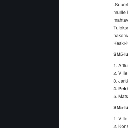
-Suuret
muille
mahtava
Tulokse
hakema
Keski-K
SM5-lu
1. Artt
2. Vill
3. Jark
4. Pek
5. Mats
SM5-lu
1. Vil
2. Kon