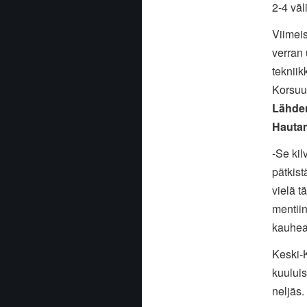
2-4 väl
Viimeis
verran 
teknii
Korsuun
Lähde
Hauta
-Se kil
pätkistä
vielä t
mentiin
kauhea
Keski-K
kuului
neljäs.