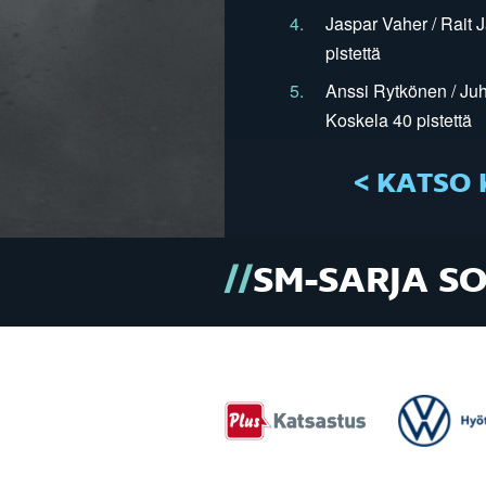
4.
Jaspar Vaher / Rait 
pistettä
5.
Anssi Rytkönen / Juh
Koskela 40 pistettä
< KATSO 
SM-SARJA S