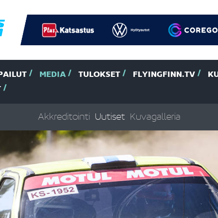
PAILUT
MEDIA
TULOKSET
FLYINGFINN.TV
K
T
Akkreditointi
Uutiset
Kuvagalleria