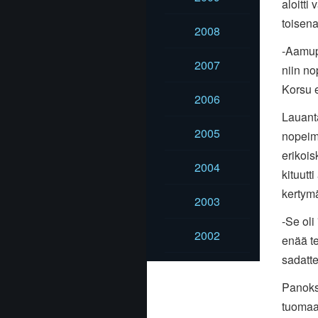
aloitti
toisen
2008
-Aamupä
2007
niin no
Korsu e
2006
Lauanta
2005
nopeimm
erikois
2004
kituutt
kertym
2003
-Se oli 
2002
enää te
sadatte
Panoksi
tuomaan