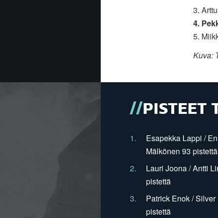
3. Art
4. Pek
5. Miik
Kuva: T
PISTEET 
1.
Esapekka Lappi / En
Mälkönen 93 pistettä
2.
Lauri Joona / Antti L
pistettä
3.
Patrick Enok / Silve
pistettä