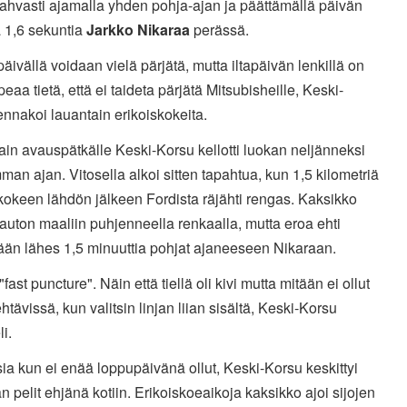
 vahvasti ajamalla yhden pohja-ajan ja päättämällä päivän
a 1,6 sekuntia
Jarkko Nikaraa
perässä.
ivällä voidaan vielä pärjätä, mutta iltapäivän lenkillä on
peaa tietä, että ei taideta pärjätä Mitsubisheille, Keski-
nnakoi lauantain erikoiskokeita.
in avauspätkälle Keski-Korsu kellotti luokan neljänneksi
an ajan. Vitosella alkoi sitten tapahtua, kun 1,5 kilometriä
kokeen lähdön jälkeen Fordista räjähti rengas. Kaksikko
i auton maaliin puhjenneella renkaalla, mutta eroa ehti
ään lähes 1,5 minuuttia pohjat ajaneeseen Nikaraan.
"fast puncture". Näin että tiellä oli kivi mutta mitään ei ollut
htävissä, kun valitsin linjan liian sisältä, Keski-Korsu
li.
a kun ei enää loppupäivänä ollut, Keski-Korsu keskittyi
 pelit ehjänä kotiin. Erikoiskoeaikoja kaksikko ajoi sijojen