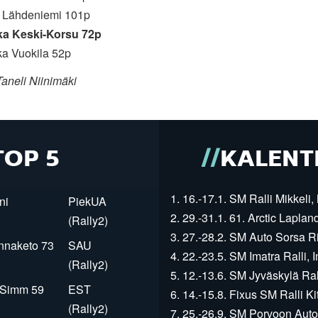
tu Lähdeniemi 101p
ka Keski-Korsu 72p
ka Vuokila 52p
aneli Niinimäki
TOP 5
KALENT
1. 16.-17.1. SM Ralli Mikkeli, 
ni
PiekUA
2. 29.-31.1. 61. Arctic Laplan
(Rally2)
3. 27.-28.2. SM Auto Sorsa Rii
innaketo 73
SAU
4. 22.-23.5. SM Imatra Ralli, I
(Rally2)
5. 12.-13.6. SM Jyväskylä Rall
r Simm 59
EST
6. 14.-15.8. Fixus SM Ralli Kit
(Rally2)
7. 25.-26.9. SM Porvoon Autop