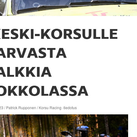
ESKI-KORSULLE
ARVASTA
ALKKIA
OKKOLASSA
3 / Patrick Rupponen / Korsu Racing -tiedotus