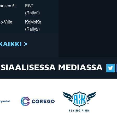
Jansen 51
EST
(Rally2)
o-Ville
KoMoKe
(Rally2)
KAIKKI >
OSIAALISESSA MEDIASSA