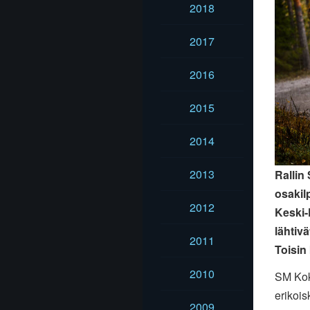
2018
2017
2016
2015
2014
2013
Rallin
osakil
2012
Keski-
lähtiv
2011
Toisin
2010
SM Kokk
erikois
2009