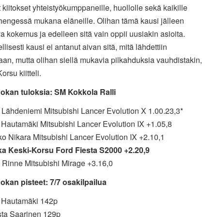
 kiitokset yhteistyökumppaneille, huollolle sekä kaikille
 hengessä mukana eläneille. Olihan tämä kausi jälleen
 kokemus ja edelleen sitä vain oppii uusiakin asioita.
llisesti kausi ei antanut aivan sitä, mitä lähdettiin
an, mutta olihan siellä mukavia pilkahduksia vauhdistakin,
orsu kiitteli.
okan tuloksia: SM Kokkola Ralli
u Lähdeniemi Mitsubishi Lancer Evolution X 1.00.23,3*
e Hautamäki Mitsubishi Lancer Evolution IX +1.05,8
ko Nikara Mitsubishi Lancer Evolution IX +2.10,1
ka Keski-Korsu Ford Fiesta S2000 +2.20,9
 Rinne Mitsubishi Mirage +3.16,0
okan pisteet: 7/7 osakilpailua
le Hautamäki 142p
sta Saarinen 129p