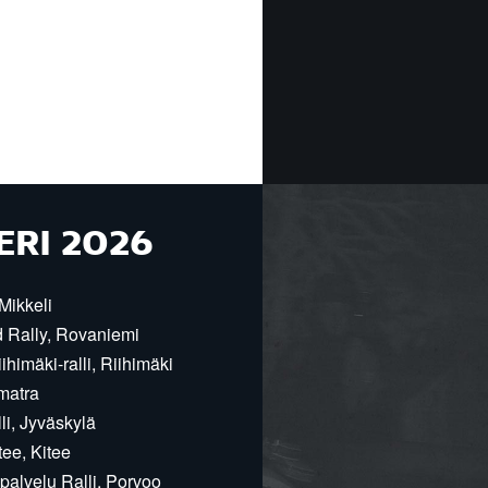
ERI 2026
Mikkeli
d Rally, Rovaniemi
himäki-ralli, Riihimäki
matra
i, Jyväskylä
ee, Kitee
alvelu Ralli, Porvoo