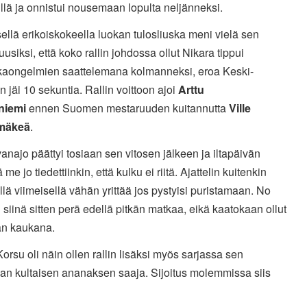
illä ja onnistui nousemaan lopulta neljänneksi.
ellä erikoiskokeella luokan tulosliuska meni vielä sen
uusiksi, että koko rallin johdossa ollut Nikara tippui
kkaongelmien saattelemana kolmanneksi, eroa Keski-
 jäi 10 sekuntia. Rallin voittoon ajoi
Arttu
niemi
ennen Suomen mestaruuden kuitannutta
Ville
mäkeä
.
vanajo päättyi tosiaan sen vitosen jälkeen ja iltapäivän
 me jo tiedettiinkin, että kulku ei riitä. Ajattelin kuitenkin
ällä viimeisellä vähän yrittää jos pystyisi puristamaan. No
 siinä sitten perä edellä pitkän matkaa, eikä kaatokaan ollut
n kaukana.
orsu oli näin ollen rallin lisäksi myös sarjassa sen
san kultaisen ananaksen saaja. Sijoitus molemmissa siis