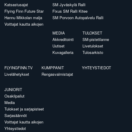
Katsastusajat
SM Jyväskylä Ralli
Flying Finn Future Star
Fixus SM Ralli Kitee
Hannu Mikkolan malja
SM Porvoon Autopalvelu Ralli
Voittajat kautta aikojen
MEDIA
TULOKSET
Akkreditointi
SM-pistetilanne
Uutiset
Livetulokset
Kuvagalleria
Tulosarkisto
FLYINGFINN.TV
KUMPPANIT
YHTEYSTIEDOT
Livelähetykset
Rengasvalmistajat
JUNIORIT
Osakilpailut
Media
Tulokset ja sarjapisteet
Sarjasäännöt
Voittajat kautta aikojen
Yhteystiedot