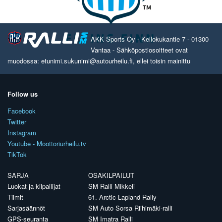
AKK Sports Oy - Kellokukantie 7 - 01300
Vantaa - Sähköpostiosoitteet ovat
muodossa: etunimi.sukunimi@autourheilu.fi, ellei toisin mainittu
Follow us
Facebook
Twitter
Instagram
Youtube - Moottoriurheilu.tv
TikTok
SARJA
OSAKILPAILUT
Luokat ja kilpailijat
SM Ralli Mikkeli
Tiimit
61. Arctic Lapland Rally
Sarjasäännöt
SM Auto Sorsa Riihimäki-ralli
GPS-seuranta
SM Imatra Ralli