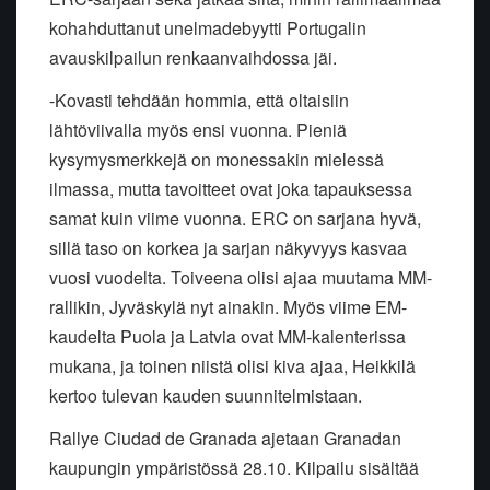
kohahduttanut unelmadebyytti Portugalin
avauskilpailun renkaanvaihdossa jäi.
-Kovasti tehdään hommia, että oltaisiin
lähtöviivalla myös ensi vuonna. Pieniä
kysymysmerkkejä on monessakin mielessä
ilmassa, mutta tavoitteet ovat joka tapauksessa
samat kuin viime vuonna. ERC on sarjana hyvä,
sillä taso on korkea ja sarjan näkyvyys kasvaa
vuosi vuodelta. Toiveena olisi ajaa muutama MM-
rallikin, Jyväskylä nyt ainakin. Myös viime EM-
kaudelta Puola ja Latvia ovat MM-kalenterissa
mukana, ja toinen niistä olisi kiva ajaa, Heikkilä
kertoo tulevan kauden suunnitelmistaan.
Rallye Ciudad de Granada ajetaan Granadan
kaupungin ympäristössä 28.10. Kilpailu sisältää