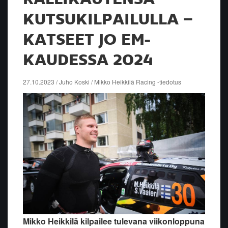
KUTSUKILPAILULLA –
KATSEET JO EM-
KAUDESSA 2024
27.10.2023 / Juho Koski / Mikko Heikkilä Racing -tiedotus
Mikko Heikkilä kilpailee tulevana viikonloppuna