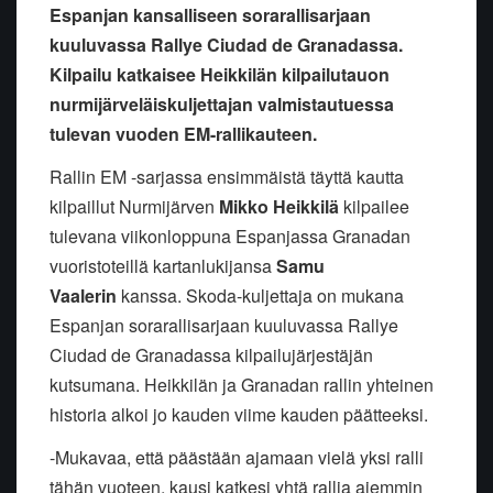
Espanjan kansalliseen sorarallisarjaan
kuuluvassa Rallye Ciudad de Granadassa.
Kilpailu katkaisee Heikkilän kilpailutauon
nurmijärveläiskuljettajan valmistautuessa
tulevan vuoden EM-rallikauteen.
Rallin EM -sarjassa ensimmäistä täyttä kautta
kilpaillut Nurmijärven
Mikko Heikkilä
kilpailee
tulevana viikonloppuna Espanjassa Granadan
vuoristoteillä kartanlukijansa
Samu
Vaalerin
kanssa. Skoda-kuljettaja on mukana
Espanjan sorarallisarjaan kuuluvassa Rallye
Ciudad de Granadassa kilpailujärjestäjän
kutsumana. Heikkilän ja Granadan rallin yhteinen
historia alkoi jo kauden viime kauden päätteeksi.
-Mukavaa, että päästään ajamaan vielä yksi ralli
tähän vuoteen, kausi katkesi yhtä rallia aiemmin