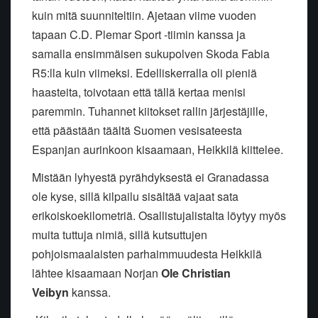
kuin mitä suunniteltiin. Ajetaan viime vuoden
tapaan C.D. Plemar Sport -tiimin kanssa ja
samalla ensimmäisen sukupolven Skoda Fabia
R5:lla kuin viimeksi. Edelliskerralla oli pieniä
haasteita, toivotaan että tällä kertaa menisi
paremmin. Tuhannet kiitokset rallin järjestäjille,
että päästään täältä Suomen vesisateesta
Espanjan aurinkoon kisaamaan, Heikkilä kiittelee.
Mistään lyhyestä pyrähdyksestä ei Granadassa
ole kyse, sillä kilpailu sisältää vajaat sata
erikoiskoekilometriä. Osallistujalistalta löytyy myös
muita tuttuja nimiä, sillä kutsuttujen
pohjoismaalaisten parhaimmuudesta Heikkilä
lähtee kisaamaan Norjan
Ole Christian
Veibyn
kanssa.