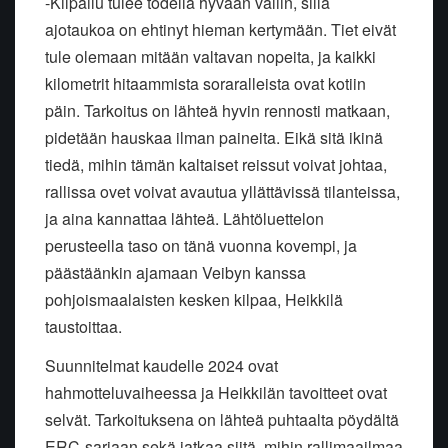
-Kilpailu tulee todella hyvään väliin, sillä
ajotaukoa on ehtinyt hieman kertymään. Tiet eivät
tule olemaan mitään valtavan nopeita, ja kaikki
kilometrit hitaammista soraralleista ovat kotiin
päin. Tarkoitus on lähteä hyvin rennosti matkaan,
pidetään hauskaa ilman paineita. Eikä sitä ikinä
tiedä, mihin tämän kaltaiset reissut voivat johtaa,
rallissa ovet voivat avautua yllättävissä tilanteissa,
ja aina kannattaa lähteä. Lähtöluettelon
perusteella taso on tänä vuonna kovempi, ja
päästäänkin ajamaan Veibyn kanssa
pohjoismaalaisten kesken kilpaa, Heikkilä
taustoittaa.
Suunnitelmat kaudelle 2024 ovat
hahmotteluvaiheessa ja Heikkilän tavoitteet ovat
selvät. Tarkoituksena on lähteä puhtaalta pöydältä
ERC-sarjaan sekä jatkaa siitä, mihin rallimaailmaa