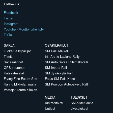
Follow us
Facebook
Twitter
Instagram
Youtube - Moottoriurheilu.tv
TikTok
SARJA
OSAKILPAILUT
Luokat ja kilpailijat
SM Ralli Mikkeli
Tiimit
61. Arctic Lapland Rally
Sarjasäännöt
SM Auto Sorsa Riihimäki-ralli
GPS-seuranta
SM Imatra Ralli
Katsastusajat
SM Jyväskylä Ralli
Flying Finn Future Star
Fixus SM Ralli Kitee
Hannu Mikkolan malja
SM Porvoon Autopalvelu Ralli
Voittajat kautta aikojen
MEDIA
TULOKSET
Akkreditointi
SM-pistetilanne
Uutiset
Livetulokset