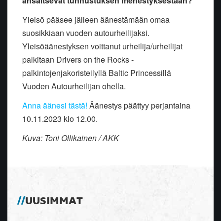
ansaitsevat tunnustuksen menestyksestään?
Yleisö pääsee jälleen äänestämään omaa
suosikkiaan vuoden autourheilijaksi.
Yleisöäänestyksen voittanut urheilija/urheilijat
palkitaan Drivers on the Rocks -
palkintojenjakoristeilyllä Baltic Princessillä
Vuoden Autourheilijan ohella.
Anna äänesi tästä!
Äänestys päättyy perjantaina
10.11.2023 klo 12.00.
Kuva: Toni Ollikainen / AKK
UUSIMMAT