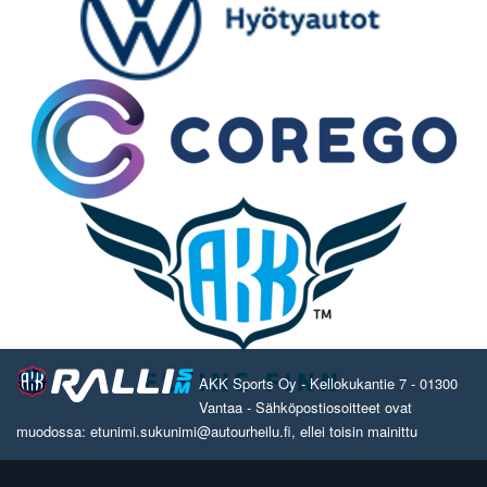
AKK Sports Oy - Kellokukantie 7 - 01300
Vantaa - Sähköpostiosoitteet ovat
muodossa: etunimi.sukunimi@autourheilu.fi, ellei toisin mainittu