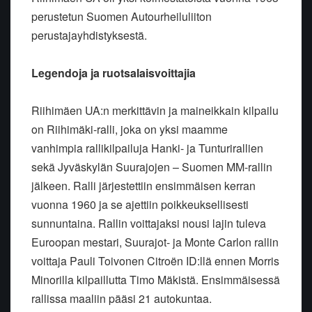
perustetun Suomen Autourheiluliiton
perustajayhdistyksestä.
Legendoja ja ruotsalaisvoittajia
Riihimäen UA:n merkittävin ja maineikkain kilpailu
on Riihimäki-ralli, joka on yksi maamme
vanhimpia rallikilpailuja Hanki- ja Tunturirallien
sekä Jyväskylän Suurajojen – Suomen MM-rallin
jälkeen. Ralli järjestettiin ensimmäisen kerran
vuonna 1960 ja se ajettiin poikkeuksellisesti
sunnuntaina. Rallin voittajaksi nousi lajin tuleva
Euroopan mestari, Suurajot- ja Monte Carlon rallin
voittaja Pauli Toivonen Citroën ID:llä ennen Morris
Minorilla kilpaillutta Timo Mäkistä. Ensimmäisessä
rallissa maaliin pääsi 21 autokuntaa.