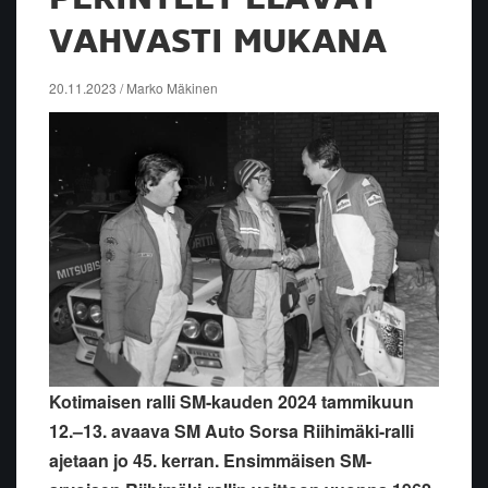
VAHVASTI MUKANA
20.11.2023 / Marko Mäkinen
Kotimaisen ralli SM-kauden 2024 tammikuun
12.–13. avaava SM Auto Sorsa Riihimäki-ralli
ajetaan jo 45. kerran. Ensimmäisen SM-