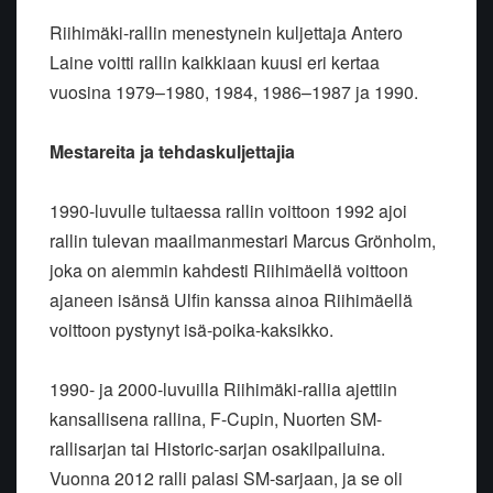
Riihimäki-rallin menestynein kuljettaja Antero
Laine voitti rallin kaikkiaan kuusi eri kertaa
vuosina 1979–1980, 1984, 1986–1987 ja 1990.
Mestareita ja tehdaskuljettajia
1990-luvulle tultaessa rallin voittoon 1992 ajoi
rallin tulevan maailmanmestari Marcus Grönholm,
joka on aiemmin kahdesti Riihimäellä voittoon
ajaneen isänsä Ulfin kanssa ainoa Riihimäellä
voittoon pystynyt isä-poika-kaksikko.
1990- ja 2000-luvuilla Riihimäki-rallia ajettiin
kansallisena rallina, F-Cupin, Nuorten SM-
rallisarjan tai Historic-sarjan osakilpailuina.
Vuonna 2012 ralli palasi SM-sarjaan, ja se oli