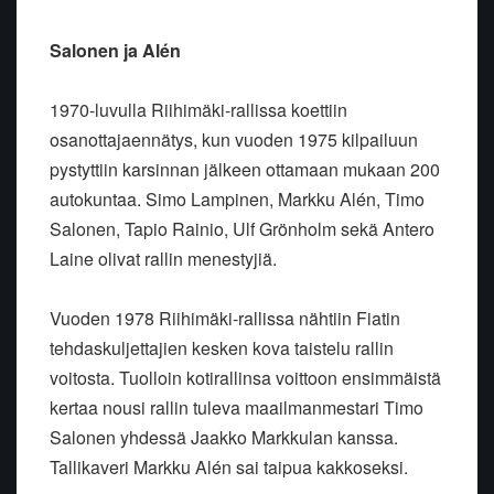
Salonen ja Alén
1970-luvulla Riihimäki-rallissa koettiin
osanottajaennätys, kun vuoden 1975 kilpailuun
pystyttiin karsinnan jälkeen ottamaan mukaan 200
autokuntaa. Simo Lampinen, Markku Alén, Timo
Salonen, Tapio Rainio, Ulf Grönholm sekä Antero
Laine olivat rallin menestyjiä.
Vuoden 1978 Riihimäki-rallissa nähtiin Fiatin
tehdaskuljettajien kesken kova taistelu rallin
voitosta. Tuolloin kotirallinsa voittoon ensimmäistä
kertaa nousi rallin tuleva maailmanmestari Timo
Salonen yhdessä Jaakko Markkulan kanssa.
Tallikaveri Markku Alén sai taipua kakkoseksi.