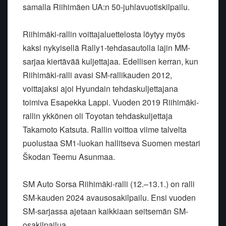
samalla Riihimäen UA:n 50-juhlavuotiskilpailu.
Riihimäki-rallin voittajaluettelosta löytyy myös
kaksi nykyisellä Rally1-tehdasautolla lajin MM-
sarjaa kiertävää kuljettajaa. Edellisen kerran, kun
Riihimäki-ralli avasi SM-rallikauden 2012,
voittajaksi ajoi Hyundain tehdaskuljettajana
toimiva Esapekka Lappi. Vuoden 2019 Riihimäki-
rallin ykkönen oli Toyotan tehdaskuljettaja
Takamoto Katsuta. Rallin voittoa viime talvelta
puolustaa SM1-luokan hallitseva Suomen mestari
Škodan Teemu Asunmaa.
SM Auto Sorsa Riihimäki-ralli (12.–13.1.) on ralli
SM-kauden 2024 avausosakilpailu. Ensi vuoden
SM-sarjassa ajetaan kaikkiaan seitsemän SM-
osakilpailua.