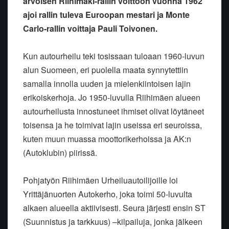
arvoisen Riihimäki-rallin voittoon vuonna 1962
ajoi rallin tuleva Euroopan mestari ja Monte
Carlo-rallin voittaja Pauli Toivonen.
Kun autourheilu teki tosissaan tuloaan 1960-luvun
alun Suomeen, eri puolella maata synnytettiin
samalla innolla uuden ja mielenkiintoisen lajin
erikoiskerhoja. Jo 1950-luvulla Riihimäen alueen
autourheilusta innostuneet ihmiset olivat löytäneet
toisensa ja he toimivat lajin useissa eri seuroissa,
kuten muun muassa moottorikerhoissa ja AK:n
(Autoklubin) piirissä.
Pohjatyön Riihimäen Urheiluautoilijoille loi
Yrittäjänuorten Autokerho, joka toimi 50-luvulta
alkaen alueella aktiivisesti. Seura järjesti ensin ST
(Suunnistus ja tarkkuus) –kilpailuja, jonka jälkeen