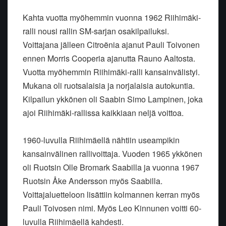
Kahta vuotta myöhemmin vuonna 1962 Riihimäki-
ralli nousi rallin SM-sarjan osakilpailuksi.
Voittajana jälleen Citroënia ajanut Pauli Toivonen
ennen Morris Cooperia ajanutta Rauno Aaltosta.
Vuotta myöhemmin Riihimäki-ralli kansainvälistyi.
Mukana oli ruotsalaisia ja norjalaisia autokuntia.
Kilpailun ykkönen oli Saabin Simo Lampinen, joka
ajoi Riihimäki-rallissa kaikkiaan neljä voittoa.
1960-luvulla Riihimäellä nähtiin useampikin
kansainvälinen rallivoittaja. Vuoden 1965 ykkönen
oli Ruotsin Olle Bromark Saabilla ja vuonna 1967
Ruotsin Åke Andersson myös Saabilla.
Voittajaluetteloon lisättiin kolmannen kerran myös
Pauli Toivosen nimi. Myös Leo Kinnunen voitti 60-
luvulla Riihimäellä kahdesti.