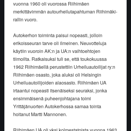
vuonna 1960 oli vuorossa Riihimäen
merkittävimmän autourheilutapahtuman Riihimäki-
rallin vuoro.
Autokerhon toiminta paisui nopeasti, jolloin
erikoisseuran tarve oli ilmeinen. Neuvotteluja
käytiin vuoroin AK:n ja UA:n vaihtoehtojen
tiimoilta. Ratkaisuksi tuli se, että toukokuussa
1962 Riihimäellä perustettiin Urheiluautoilijat ry:n
Riihimäen osasto, joka aluksi oli Helsingin
Urheiluautoilijoiden alaosasto. Riihimäen UA
irtaantui nopeasti itsenäiseksi seuraksi, jonka
ensimmäisenä puheenjohtajana toimi
Yrittäjänuorten Autokerhossa samaa tointa
hoitanut Martti Mannonen.
Riihimäen UA oli yksi kolmestatoista vuonna 1963