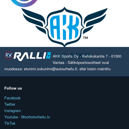
AKK Sports Oy - Kellokukantie 7 - 01300
Vantaa - Sähköpostiosoitteet ovat
muodossa: etunimi.sukunimi@autourheilu.fi, ellei toisin mainittu
Follow us
Facebook
Twitter
Instagram
Youtube - Moottoriurheilu.tv
TikTok