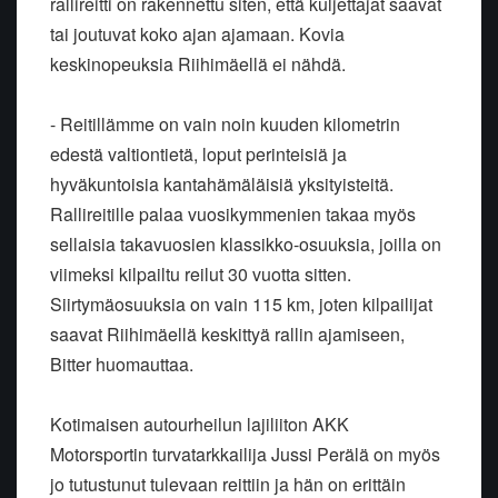
rallireitti on rakennettu siten, että kuljettajat saavat
tai joutuvat koko ajan ajamaan. Kovia
keskinopeuksia Riihimäellä ei nähdä.
- Reitillämme on vain noin kuuden kilometrin
edestä valtiontietä, loput perinteisiä ja
hyväkuntoisia kantahämäläisiä yksityisteitä.
Rallireitille palaa vuosikymmenien takaa myös
sellaisia takavuosien klassikko-osuuksia, joilla on
viimeksi kilpailtu reilut 30 vuotta sitten.
Siirtymäosuuksia on vain 115 km, joten kilpailijat
saavat Riihimäellä keskittyä rallin ajamiseen,
Bitter huomauttaa.
Kotimaisen autourheilun lajiliiton AKK
Motorsportin turvatarkkailija Jussi Perälä on myös
jo tutustunut tulevaan reittiin ja hän on erittäin