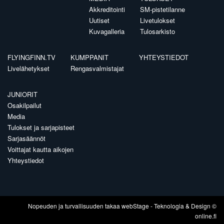
Akkreditointi
SM-pistetilanne
Uutiset
Livetulokset
Kuvagalleria
Tulosarkisto
FLYINGFINN.TV
KUMPPANIT
YHTEYSTIEDOT
Livelähetykset
Rengasvalmistajat
JUNIORIT
Osakilpailut
Media
Tulokset ja sarjapisteet
Sarjasäännöt
Voittajat kautta aikojen
Yhteystiedot
Nopeuden ja turvallisuuden takaa
webStage
- Teknologia & Design ©
online.fi