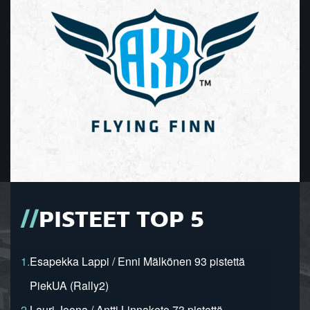
PISTEET TOP 5
1.
Esapekka Lappi / Enni Mälkönen 93 pistettä
PiekUA (Rally2)
2.
Lauri Joona / Antti Linnaketo 73 pistettä