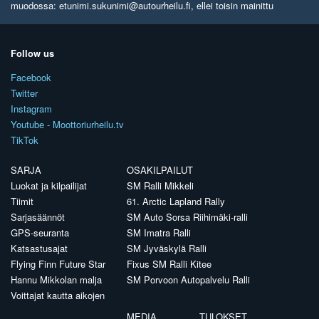
muodossa: etunimi.sukunimi@autourheilu.fi, ellei toisin mainittu
Follow us
Facebook
Twitter
Instagram
Youtube - Moottoriurheilu.tv
TikTok
SARJA
OSAKILPAILUT
Luokat ja kilpailijat
SM Ralli Mikkeli
Tiimit
61. Arctic Lapland Rally
Sarjasäännöt
SM Auto Sorsa Riihimäki-ralli
GPS-seuranta
SM Imatra Ralli
Katsastusajat
SM Jyväskylä Ralli
Flying Finn Future Star
Fixus SM Ralli Kitee
Hannu Mikkolan malja
SM Porvoon Autopalvelu Ralli
Voittajat kautta aikojen
MEDIA
TULOKSET