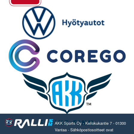
AKK Sports Oy - Kellokukantie 7 - 01300
Vantaa - Sähköpostiosoitteet ovat