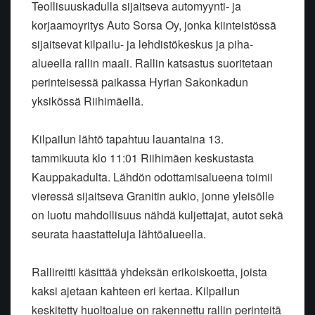
Teollisuuskadulla sijaitseva automyynti- ja
korjaamoyritys Auto Sorsa Oy, jonka kiinteistössä
sijaitsevat kilpailu- ja lehdistökeskus ja piha-
alueella rallin maali. Rallin katsastus suoritetaan
perinteisessä paikassa Hyrian Sakonkadun
yksikössä Riihimäellä.
Kilpailun lähtö tapahtuu lauantaina 13.
tammikuuta klo 11:01 Riihimäen keskustasta
Kauppakadulta. Lähdön odottamisalueena toimii
vieressä sijaitseva Granitin aukio, jonne yleisölle
on luotu mahdollisuus nähdä kuljettajat, autot sekä
seurata haastatteluja lähtöalueella.
Rallireitti käsittää yhdeksän erikoiskoetta, joista
kaksi ajetaan kahteen eri kertaa. Kilpailun
keskitetty huoltoalue on rakennettu rallin perinteitä