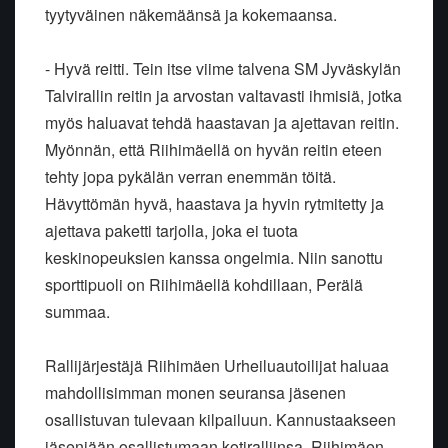
tyytyväinen näkemäänsä ja kokemaansa.
- Hyvä reitti. Tein itse viime talvena SM Jyväskylän
Talvirallin reitin ja arvostan valtavasti ihmisiä, jotka
myös haluavat tehdä haastavan ja ajettavan reitin.
Myönnän, että Riihimäellä on hyvän reitin eteen
tehty jopa pykälän verran enemmän töitä.
Hävyttömän hyvä, haastava ja hyvin rytmitetty ja
ajettava paketti tarjolla, joka ei tuota
keskinopeuksien kanssa ongelmia. Niin sanottu
sporttipuoli on Riihimäellä kohdillaan, Perälä
summaa.
Rallijärjestäjä Riihimäen Urheiluautoilijat haluaa
mahdollisimman monen seuransa jäsenen
osallistuvan tulevaan kilpailuun. Kannustaakseen
jäseniään osallistumaan kotiralliinsa, Riihimäen