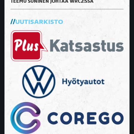
TEEMU SUNINEN JOHTAA WRC2:SSA
UUTISARKISTO