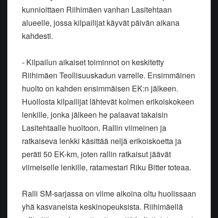
kunnioittaen Riihimäen vanhan Lasitehtaan
alueelle, jossa kilpailijat käyvät päivän aikana
kahdesti.
- Kilpailun aikaiset toiminnot on keskitetty
Riihimäen Teollisuuskadun varrelle. Ensimmäinen
huolto on kahden ensimmäisen EK:n jälkeen.
Huollosta kilpailijat lähtevät kolmen erikoiskokeen
lenkille, jonka jälkeen he palaavat takaisin
Lasitehtaalle huoltoon. Rallin viimeinen ja
ratkaiseva lenkki käsittää neljä erikoiskoetta ja
peräti 50 EK-km, joten rallin ratkaisut jäävät
viimeiselle lenkille, ratamestari Riku Bitter toteaa.
Ralli SM-sarjassa on viime aikoina oltu huolissaan
yhä kasvaneista keskinopeuksista. Riihimäellä