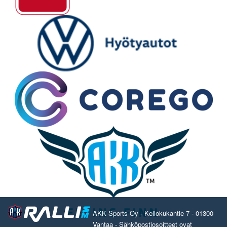
AKK Sports Oy - Kellokukantie 7 - 01300
Vantaa - Sähköpostiosoitteet ovat