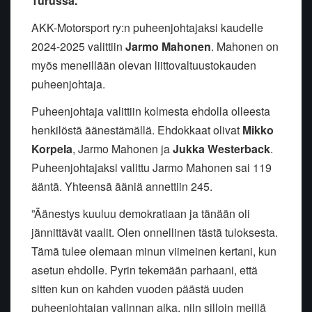
Turussa.
AKK-Motorsport ry:n puheenjohtajaksi kaudelle
2024-2025 valittiin
Jarmo Mahonen
. Mahonen on
myös meneillään olevan liittovaltuustokauden
puheenjohtaja.
Puheenjohtaja valittiin kolmesta ehdolla olleesta
henkilöstä äänestämällä. Ehdokkaat olivat
Mikko
Korpela
, Jarmo Mahonen ja
Jukka Westerback
.
Puheenjohtajaksi valittu Jarmo Mahonen sai 119
ääntä. Yhteensä ääniä annettiin 245.
”Äänestys kuuluu demokratiaan ja tänään oli
jännittävät vaalit. Olen onnellinen tästä tuloksesta.
Tämä tulee olemaan minun viimeinen kertani, kun
asetun ehdolle. Pyrin tekemään parhaani, että
sitten kun on kahden vuoden päästä uuden
puheenjohtajan valinnan aika, niin silloin meillä