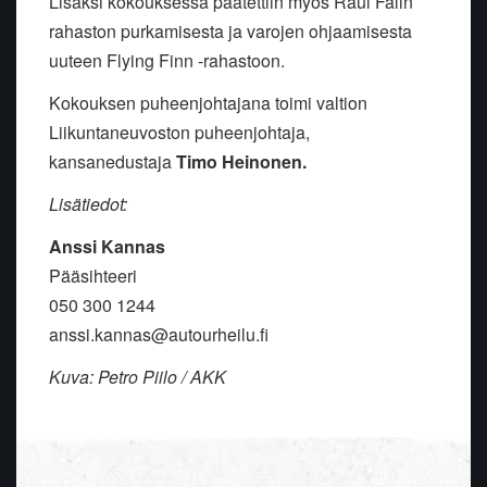
Lisäksi kokouksessa päätettiin myös Raul Falin
rahaston purkamisesta ja varojen ohjaamisesta
uuteen Flying Finn -rahastoon.
Kokouksen puheenjohtajana toimi valtion
Liikuntaneuvoston puheenjohtaja,
kansanedustaja
Timo Heinonen.
Lisätiedot:
Anssi Kannas
Pääsihteeri
050 300 1244
anssi.kannas@autourheilu.fi
Kuva: Petro Piilo / AKK