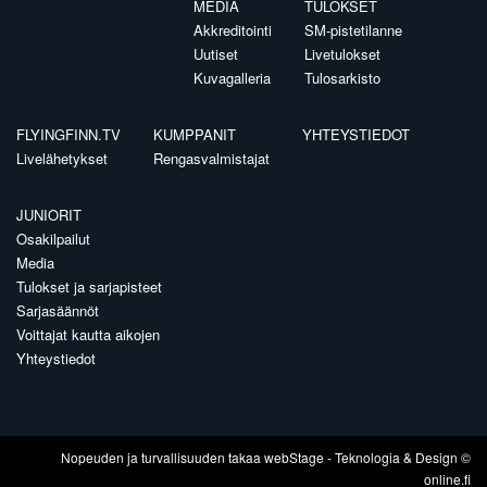
MEDIA
TULOKSET
Akkreditointi
SM-pistetilanne
Uutiset
Livetulokset
Kuvagalleria
Tulosarkisto
FLYINGFINN.TV
KUMPPANIT
YHTEYSTIEDOT
Livelähetykset
Rengasvalmistajat
JUNIORIT
Osakilpailut
Media
Tulokset ja sarjapisteet
Sarjasäännöt
Voittajat kautta aikojen
Yhteystiedot
Nopeuden ja turvallisuuden takaa
webStage
- Teknologia & Design ©
online.fi