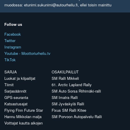
muodossa: etunimi.sukunimi@autourheilu.fi, ellei toisin mainittu
Follow us
Facebook
Twitter
Instagram
Youtube - Moottoriurheilu.tv
TikTok
SARJA
OSAKILPAILUT
Luokat ja kilpailijat
SM Ralli Mikkeli
Tiimit
61. Arctic Lapland Rally
Sarjasäännöt
SM Auto Sorsa Riihimäki-ralli
GPS-seuranta
SM Imatra Ralli
Katsastusajat
SM Jyväskylä Ralli
Flying Finn Future Star
Fixus SM Ralli Kitee
Hannu Mikkolan malja
SM Porvoon Autopalvelu Ralli
Voittajat kautta aikojen