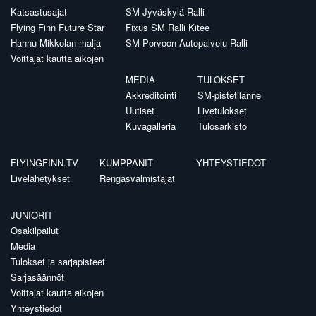
Katsastusajat
SM Jyväskylä Ralli
Flying Finn Future Star
Fixus SM Ralli Kitee
Hannu Mikkolan malja
SM Porvoon Autopalvelu Ralli
Voittajat kautta aikojen
MEDIA
TULOKSET
Akkreditointi
SM-pistetilanne
Uutiset
Livetulokset
Kuvagalleria
Tulosarkisto
FLYINGFINN.TV
KUMPPANIT
YHTEYSTIEDOT
Livelähetykset
Rengasvalmistajat
JUNIORIT
Osakilpailut
Media
Tulokset ja sarjapisteet
Sarjasäännöt
Voittajat kautta aikojen
Yhteystiedot