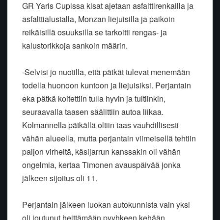
GR Yaris Cupissa kisat ajetaan asfalttirenkailla ja
asfalttialustalla, Monzan liejuisilla ja paikoin
reikäisillä osuuksilla se tarkoitti rengas- ja
kalustorikkoja sankoin määrin.
-Selvisi jo nuotilla, että pätkät tulevat menemään
todella huonoon kuntoon ja liejuisiksi.
Perjantain
eka pätkä koitettiin tulla hyvin ja tultiinkin,
seuraavalla taasen säälittiin autoa liikaa.
Kolmannella pätkällä oltiin taas vauhdillisesti
vähän alueella, mutta perjantain viimeisellä tehtiin
paljon virheitä, käsijarrun kanssakin oli vähän
ongelmia, kertaa Timonen avauspäivää jonka
jälkeen sijoitus oli 11.
Perjantain jälkeen luokan autokunnista vain yksi
oli joutunut heittämään pyyhkeen kehään.