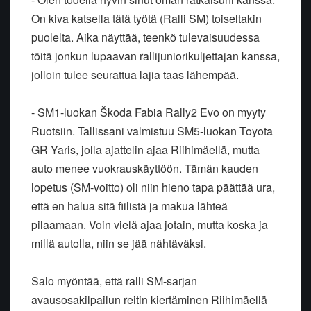
On kiva katsella tätä työtä (Ralli SM) toiseltakin
puolelta. Aika näyttää, teenkö tulevaisuudessa
töitä jonkun lupaavan rallijuniorikuljettajan kanssa,
jolloin tulee seurattua lajia taas lähempää.
- SM1-luokan Škoda Fabia Rally2 Evo on myyty
Ruotsiin. Tallissani valmistuu SM5-luokan Toyota
GR Yaris, jolla ajattelin ajaa Riihimäellä, mutta
auto menee vuokrauskäyttöön. Tämän kauden
lopetus (SM-voitto) oli niin hieno tapa päättää ura,
että en halua sitä fiilistä ja makua lähteä
pilaamaan. Voin vielä ajaa jotain, mutta koska ja
millä autolla, niin se jää nähtäväksi.
Salo myöntää, että ralli SM-sarjan
avausosakilpailun reitin kiertäminen Riihimäellä