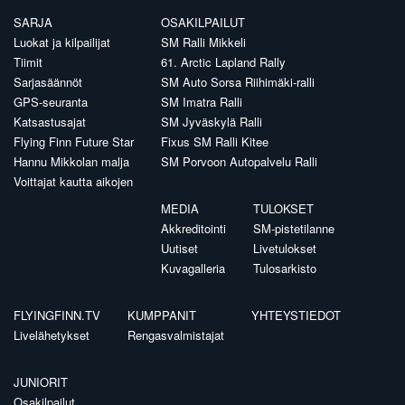
SARJA
OSAKILPAILUT
Luokat ja kilpailijat
SM Ralli Mikkeli
Tiimit
61. Arctic Lapland Rally
Sarjasäännöt
SM Auto Sorsa Riihimäki-ralli
GPS-seuranta
SM Imatra Ralli
Katsastusajat
SM Jyväskylä Ralli
Flying Finn Future Star
Fixus SM Ralli Kitee
Hannu Mikkolan malja
SM Porvoon Autopalvelu Ralli
Voittajat kautta aikojen
MEDIA
TULOKSET
Akkreditointi
SM-pistetilanne
Uutiset
Livetulokset
Kuvagalleria
Tulosarkisto
FLYINGFINN.TV
KUMPPANIT
YHTEYSTIEDOT
Livelähetykset
Rengasvalmistajat
JUNIORIT
Osakilpailut