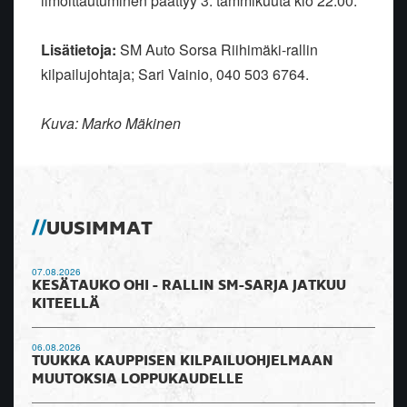
ilmoittautuminen päättyy 3. tammikuuta klo 22:00.
Lisätietoja:
SM Auto Sorsa Riihimäki-rallin
kilpailujohtaja; Sari Vainio, 040 503 6764.
Kuva: Marko Mäkinen
UUSIMMAT
07.08.2026
KESÄTAUKO OHI - RALLIN SM-SARJA JATKUU
KITEELLÄ
06.08.2026
TUUKKA KAUPPISEN KILPAILUOHJELMAAN
MUUTOKSIA LOPPUKAUDELLE