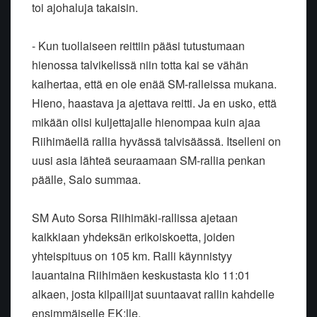
toi ajohaluja takaisin.
- Kun tuollaiseen reittiin pääsi tutustumaan
hienossa talvikelissä niin totta kai se vähän
kaihertaa, että en ole enää SM-ralleissa mukana.
Hieno, haastava ja ajettava reitti. Ja en usko, että
mikään olisi kuljettajalle hienompaa kuin ajaa
Riihimäellä rallia hyvässä talvisäässä. Itselleni on
uusi asia lähteä seuraamaan SM-rallia penkan
päälle, Salo summaa.
SM Auto Sorsa Riihimäki-rallissa ajetaan
kaikkiaan yhdeksän erikoiskoetta, joiden
yhteispituus on 105 km. Ralli käynnistyy
lauantaina Riihimäen keskustasta klo 11:01
alkaen, josta kilpailijat suuntaavat rallin kahdelle
ensimmäiselle EK:lle.