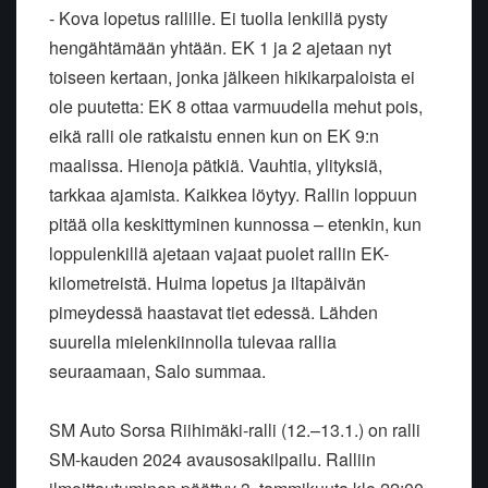
- Kova lopetus rallille. Ei tuolla lenkillä pysty
hengähtämään yhtään. EK 1 ja 2 ajetaan nyt
toiseen kertaan, jonka jälkeen hikikarpaloista ei
ole puutetta: EK 8 ottaa varmuudella mehut pois,
eikä ralli ole ratkaistu ennen kun on EK 9:n
maalissa. Hienoja pätkiä. Vauhtia, ylityksiä,
tarkkaa ajamista. Kaikkea löytyy. Rallin loppuun
pitää olla keskittyminen kunnossa – etenkin, kun
loppulenkillä ajetaan vajaat puolet rallin EK-
kilometreistä. Huima lopetus ja iltapäivän
pimeydessä haastavat tiet edessä. Lähden
suurella mielenkiinnolla tulevaa rallia
seuraamaan, Salo summaa.
SM Auto Sorsa Riihimäki-ralli (12.–13.1.) on ralli
SM-kauden 2024 avausosakilpailu. Ralliin