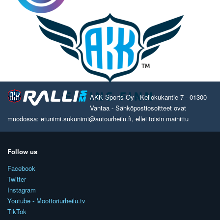
AKK Sports Oy - Kellokukantie 7 - 01300
Vantaa - Sähköpostiosoitteet ovat
muodossa: etunimi.sukunimi@autourheilu.fi, ellei toisin mainittu
Follow us
Facebook
Twitter
Instagram
Youtube - Moottoriurheilu.tv
TikTok