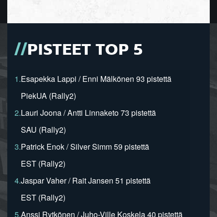
PISTEET TOP 5
1.
Esapekka Lappi / Enni Mälkönen 93 pistettä
PiekUA (Rally2)
2.
Lauri Joona / Antti Linnaketo 73 pistettä
SAU (Rally2)
3.
Patrick Enok / Silver Simm 59 pistettä
EST (Rally2)
4.
Jaspar Vaher / Rait Jansen 51 pistettä
EST (Rally2)
5.
Anssi Rytkönen / Juho-Ville Koskela 40 pistettä