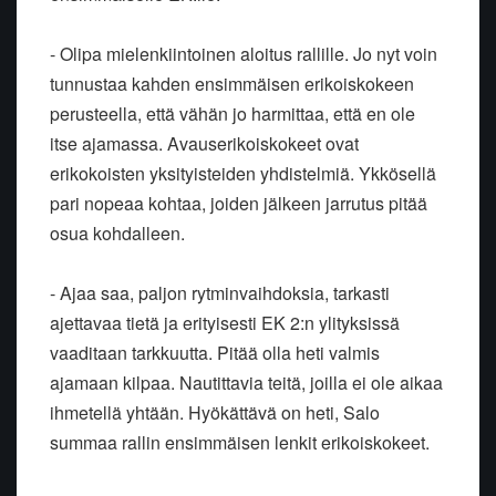
- Olipa mielenkiintoinen aloitus rallille. Jo nyt voin
tunnustaa kahden ensimmäisen erikoiskokeen
perusteella, että vähän jo harmittaa, että en ole
itse ajamassa. Avauserikoiskokeet ovat
erikokoisten yksityisteiden yhdistelmiä. Ykkösellä
pari nopeaa kohtaa, joiden jälkeen jarrutus pitää
osua kohdalleen.
- Ajaa saa, paljon rytminvaihdoksia, tarkasti
ajettavaa tietä ja erityisesti EK 2:n ylityksissä
vaaditaan tarkkuutta. Pitää olla heti valmis
ajamaan kilpaa. Nautittavia teitä, joilla ei ole aikaa
ihmetellä yhtään. Hyökättävä on heti, Salo
summaa rallin ensimmäisen lenkit erikoiskokeet.