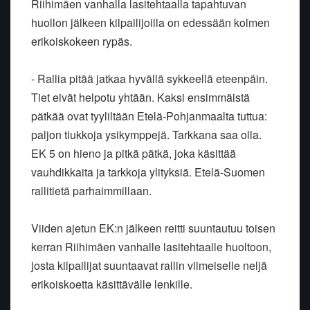
Riihimäen vanhalla lasitehtaalla tapahtuvan
huollon jälkeen kilpailijoilla on edessään kolmen
erikoiskokeen rypäs.
- Rallia pitää jatkaa hyvällä sykkeellä eteenpäin.
Tiet eivät helpotu yhtään. Kaksi ensimmäistä
pätkää ovat tyyliltään Etelä-Pohjanmaalta tuttua:
paljon tiukkoja ysikymppejä. Tarkkana saa olla.
EK 5 on hieno ja pitkä pätkä, joka käsittää
vauhdikkaita ja tarkkoja ylityksiä. Etelä-Suomen
rallitietä parhaimmillaan.
Viiden ajetun EK:n jälkeen reitti suuntautuu toisen
kerran Riihimäen vanhalle lasitehtaalle huoltoon,
josta kilpailijat suuntaavat rallin viimeiselle neljä
erikoiskoetta käsittävälle lenkille.