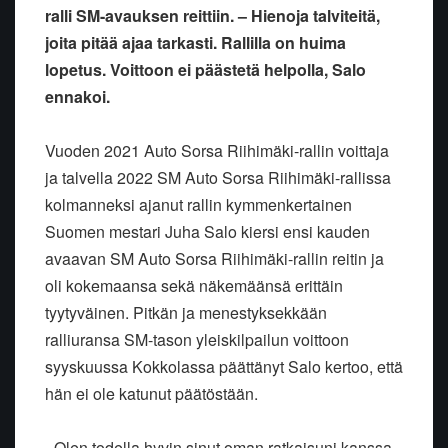
ralli SM-avauksen reittiin. – Hienoja talviteitä,
joita pitää ajaa tarkasti. Rallilla on huima
lopetus. Voittoon ei päästetä helpolla, Salo
ennakoi.
Vuoden 2021 Auto Sorsa Riihimäki-rallin voittaja
ja talvella 2022 SM Auto Sorsa Riihimäki-rallissa
kolmanneksi ajanut rallin kymmenkertainen
Suomen mestari Juha Salo kiersi ensi kauden
avaavan SM Auto Sorsa Riihimäki-rallin reitin ja
oli kokemaansa sekä näkemäänsä erittäin
tyytyväinen. Pitkän ja menestyksekkään
ralliuransa SM-tason yleiskilpailun voittoon
syyskuussa Kokkolassa päättänyt Salo kertoo, että
hän ei ole katunut päätöstään.
- Olen todella hyvin sinut oman ratkaisuni kanssa.