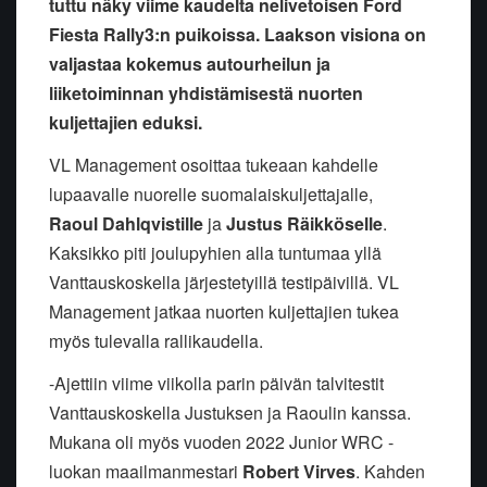
tuttu näky viime kaudelta nelivetoisen Ford
Fiesta Rally3:n puikoissa. Laakson visiona on
valjastaa kokemus autourheilun ja
liiketoiminnan yhdistämisestä nuorten
kuljettajien eduksi.
VL Management osoittaa tukeaan kahdelle
lupaavalle nuorelle suomalaiskuljettajalle,
Raoul
Dahlqvistille
ja
Justus
Räikköselle
.
Kaksikko piti joulupyhien alla tuntumaa yllä
Vanttauskoskella järjestetyillä testipäivillä. VL
Management jatkaa nuorten kuljettajien tukea
myös tulevalla rallikaudella.
-Ajettiin viime viikolla parin päivän talvitestit
Vanttauskoskella Justuksen ja Raoulin kanssa.
Mukana oli myös vuoden 2022 Junior WRC -
luokan maailmanmestari
Robert
Virves
. Kahden