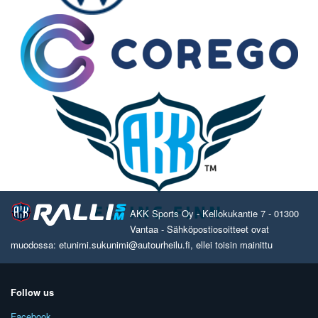
AKK Sports Oy - Kellokukantie 7 - 01300
Vantaa - Sähköpostiosoitteet ovat
muodossa: etunimi.sukunimi@autourheilu.fi, ellei toisin mainittu
Follow us
Facebook