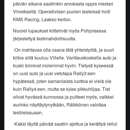
päivän aikana saatiinkin arvokasta oppia mestari
Virvekseltä. Operatiivisen puolen testeissä hoiti
KMS Racing, Laakso kertoo.
Nuoret lupaukset kiittelivät myös Pohjoisessa
järjestettyä testimahdollisuutta.
-On mahtavaa olla osana tätä yhteistyötä, ja suuri
kiitos siitä kuuluu Villelle. Vanttauskoskella auto ja
kuski toimivat molemmat hyvin. Tietysti kyseessä
on uusi auto ja uusi vetotapa Rally3:een
hypätessä, joten samanlaista luottoa ei vielä ole
kuin Rally4:een, mutta se tulee pikkuhiljaa. Tiet
olivat hyvässä kunnossa ja puitteet myös, vaikkei
aurinko näyttäytynytkään, Räikkönen valottaa
testireissuaan.
-Kaksi täyttä päivää saatiin ajettua ja kerättyä reilut