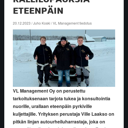
ETEENPÄIN
20.12.2023 / Juho Koski / VL Management tiedotus
VL Management Oy on perustettu
tarkoituksenaan tarjota tukea ja konsultointia
nuorille, urallaan eteenpäin pyrkiville
kuljettajille. Yrityksen perustaja Ville Laakso on
pitkän linjan autourheiluharrastaja, joka on