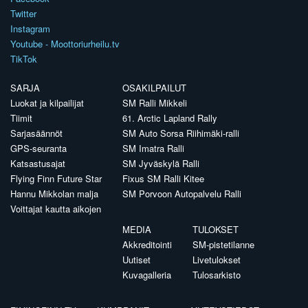
Twitter
Instagram
Youtube - Moottoriurheilu.tv
TikTok
SARJA
OSAKILPAILUT
Luokat ja kilpailijat
SM Ralli Mikkeli
Tiimit
61. Arctic Lapland Rally
Sarjasäännöt
SM Auto Sorsa Riihimäki-ralli
GPS-seuranta
SM Imatra Ralli
Katsastusajat
SM Jyväskylä Ralli
Flying Finn Future Star
Fixus SM Ralli Kitee
Hannu Mikkolan malja
SM Porvoon Autopalvelu Ralli
Voittajat kautta aikojen
MEDIA
TULOKSET
Akkreditointi
SM-pistetilanne
Uutiset
Livetulokset
Kuvagalleria
Tulosarkisto