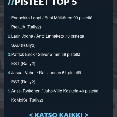
PISTEET TOP 5
1.
Esapekka Lappi / Enni Mälkönen 93 pistettä
PiekUA (Rally2)
2.
Lauri Joona / Antti Linnaketo 73 pistettä
SAU (Rally2)
3.
Patrick Enok / Silver Simm 59 pistettä
EST (Rally2)
4.
Jaspar Vaher / Rait Jansen 51 pistettä
EST (Rally2)
5.
Anssi Rytkönen / Juho-Ville Koskela 40 pistettä
KoMoKe (Rally2)
< KATSO KAIKKI >