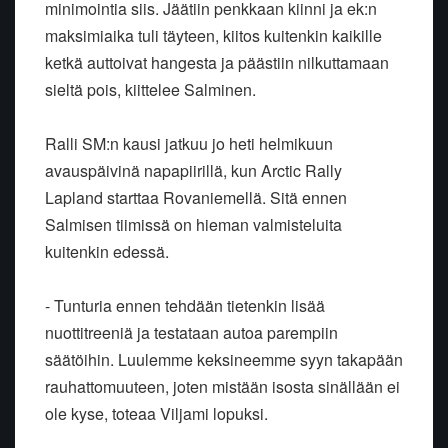
minimointia siis. Jäätiin penkkaan kiinni ja ek:n
maksimiaika tuli täyteen, kiitos kuitenkin kaikille
ketkä auttoivat hangesta ja päästiin nilkuttamaan
sieltä pois, kiittelee Salminen.
Ralli SM:n kausi jatkuu jo heti helmikuun
avauspäivinä napapiirillä, kun Arctic Rally
Lapland starttaa Rovaniemellä. Sitä ennen
Salmisen tiimissä on hieman valmisteluita
kuitenkin edessä.
- Tunturia ennen tehdään tietenkin lisää
nuottitreeniä ja testataan autoa parempiin
säätöihin. Luulemme keksineemme syyn takapään
rauhattomuuteen, joten mistään isosta sinällään ei
ole kyse, toteaa Viljami lopuksi.