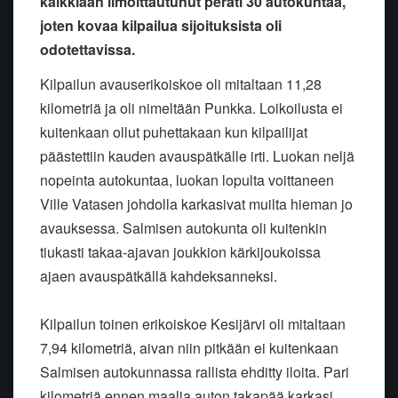
kaikkiaan ilmoittautunut peräti 30 autokuntaa,
joten kovaa kilpailua sijoituksista oli
odotettavissa.
Kilpailun avauserikoiskoe oli mitaltaan 11,28
kilometriä ja oli nimeltään Punkka. Loikoilusta ei
kuitenkaan ollut puhettakaan kun kilpailijat
päästettiin kauden avauspätkälle irti. Luokan neljä
nopeinta autokuntaa, luokan lopulta voittaneen
Ville Vatasen johdolla karkasivat muilta hieman jo
avauksessa. Salmisen autokunta oli kuitenkin
tiukasti takaa-ajavan joukkion kärkijoukoissa
ajaen avauspätkällä kahdeksanneksi.
Kilpailun toinen erikoiskoe Kesijärvi oli mitaltaan
7,94 kilometriä, aivan niin pitkään ei kuitenkaan
Salmisen autokunnassa rallista ehditty iloita. Pari
kilometriä ennen maalia auton takapää karkasi