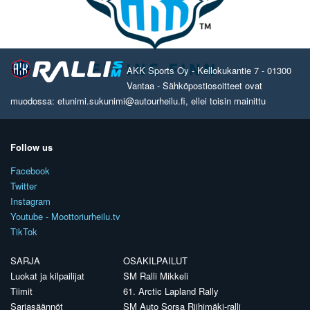
AKK Sports Oy - Kellokukantie 7 - 01300
Vantaa - Sähköpostiosoitteet ovat
muodossa: etunimi.sukunimi@autourheilu.fi, ellei toisin mainittu
Follow us
Facebook
Twitter
Instagram
Youtube - Moottoriurheilu.tv
TikTok
SARJA
OSAKILPAILUT
Luokat ja kilpailijat
SM Ralli Mikkeli
Tiimit
61. Arctic Lapland Rally
Sarjasäännöt
SM Auto Sorsa Riihimäki-ralli