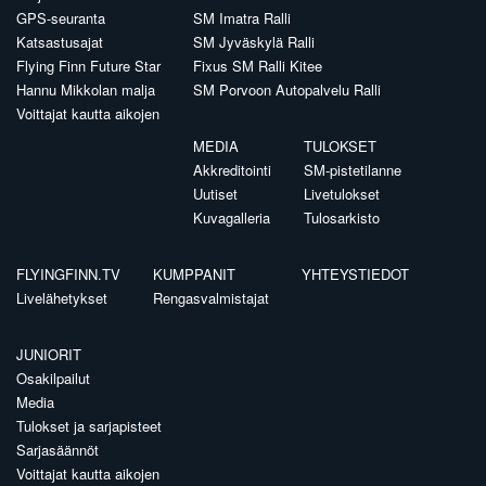
GPS-seuranta
SM Imatra Ralli
Katsastusajat
SM Jyväskylä Ralli
Flying Finn Future Star
Fixus SM Ralli Kitee
Hannu Mikkolan malja
SM Porvoon Autopalvelu Ralli
Voittajat kautta aikojen
MEDIA
TULOKSET
Akkreditointi
SM-pistetilanne
Uutiset
Livetulokset
Kuvagalleria
Tulosarkisto
FLYINGFINN.TV
KUMPPANIT
YHTEYSTIEDOT
Livelähetykset
Rengasvalmistajat
JUNIORIT
Osakilpailut
Media
Tulokset ja sarjapisteet
Sarjasäännöt
Voittajat kautta aikojen