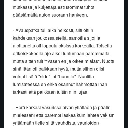
mutkassa ja kuljettaja esti isommat tuhot
päästämällä auton suoraan hankeen.
- Avauspätkä tuli aika heikosti, silti oltiin
kahdeksan joukossa siellä, samoilla sijoilla
aloittaneita oli lopputuloksissa korkealla. Toisella
erikoiskokeella ajo alkoi tuntumaan paremmalta,
mutta sitten tuli ""vasen eri ja oikee m alas". Nuotti
sinällään oli paikkaan hyvä, mutta siihen olisi
voinut lisätä "sido" tai "huomio". Nuotilla
lumisateessa en ehkä osannut hahmottaa ihan
tarkasti että paikkaan tultiin niin lujaa.
- Perä karkasi vasurissa aivan yllättäen ja päätin
mielessäni että parempi laskea kuin lähteä väkisin
yrittämään tielle siitä vauhdista, vaurioiden